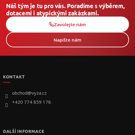
Náš tým je tu pro vás. Poradíme s výběrem,
dotacemi i atypickými zakázkami.
Zavolejte nám
Napište nám
Z
á
p
KONTAKT
a
t
í
obchod
@
vyza.cz
+420 774 859 178
DALŠÍ INFORMACE