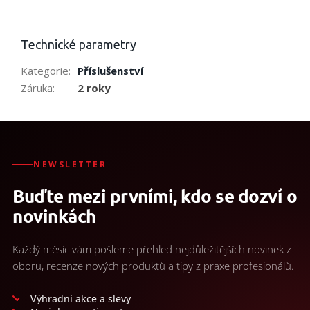
Technické parametry
Kategorie
:
Příslušenství
Záruka
:
2 roky
NEWSLETTER
Buďte mezi prvními, kdo se dozví o
novinkách
Každý měsíc vám pošleme přehled nejdůležitějších novinek z
oboru, recenze nových produktů a tipy z praxe profesionálů.
Výhradní akce a slevy