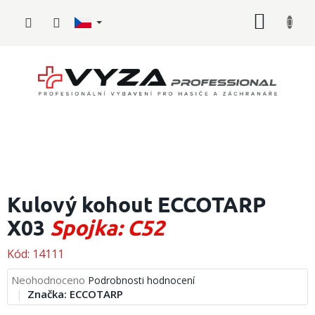
Přejít
NÁKUP
na
obsah
KOŠÍK
Hasičské
vybavení
Kulový kohout ECCOTARP
X03
Spojka: C52
Požární
sport
Kód:
14111
Zdravotnické
vybavení
Průměrné
Neohodnoceno
Podrobnosti hodnocení
hodnocení
Značka:
ECCOTARP
produktu
Oblečení,