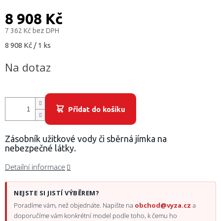
/
8 908 Kč
Přihlášení
7 362 Kč bez DPH
Měrná
8 908 Kč / 1 ks
cena:
Na dotaz
Přidat do košíku
Zásobník užitkové vody či sběrná jímka na
nebezpečné látky.
Detailní informace
NEJSTE SI JISTÍ VÝBĚREM?
Poradíme vám, než objednáte. Napište na
obchod@vyza.cz
a
doporučíme vám konkrétní model podle toho, k čemu ho