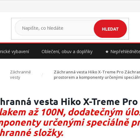
HLEDAT
nické vybavení
Oblečení, obuv a doplňky
★ Nepřehlédnět
Záchranné
Záchranná vesta Hiko X-Treme Pro
Záchran
vesty
prostorem a komponenty určenými speciáln
hranná vesta Hiko X-Treme Pro
lakem až 100N, dodatečným úl
ponenty určenými speciálně pr
hranné složky.