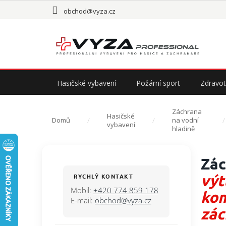
Přejít
obchod@vyza.cz
na
obsah
Hasičské vybavení
Požární sport
Zdravot
Záchrana
Hasičské
Domů
na vodní
vybavení
hladině
P
Zác
o
s
výt
RYCHLÝ KONTAKT
t
Mobil:
+420 774 859 178
kom
r
E-mail:
obchod@vyza.cz
a
zác
n