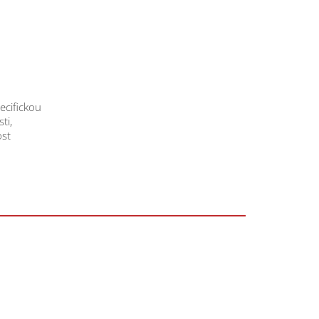
ecifickou
ti,
ost