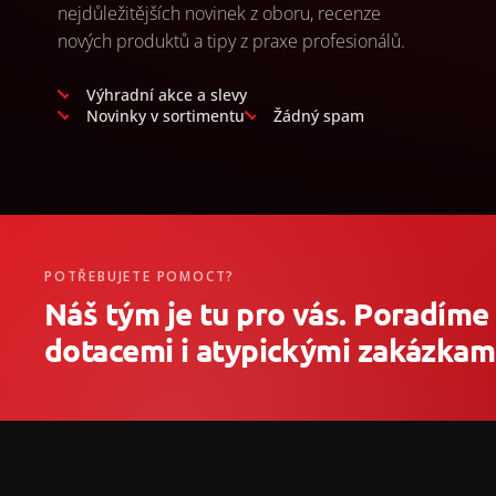
nejdůležitějších novinek z oboru, recenze
nových produktů a tipy z praxe profesionálů.
Výhradní akce a slevy
Novinky v sortimentu
Žádný spam
POTŘEBUJETE POMOCT?
Náš tým je tu pro vás. Poradíme
dotacemi i atypickými zakázkami
Z
á
p