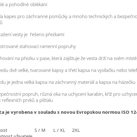
lé a pohodlné oblékání
da kapes pro záchranné pomůcky a mnoho technických a bezpečno
ků
tažení vesty je řešeno přezkami
lstrované stahovací ramenní popruhy
ahování na přezku v pase, která zajištuje že vesta drží na svém místě
ředu dvě velké, tvarované kapsy a třetí kapsa na vysílačku nebo tele
adu je jedna velká kapsa na záchranný materiál a kapsa na házečku
zpečnostní popruh, různá oka na uchycení karabin, kříž pro uchyce
 reflexních prvků a píšťalu
ta je vyrobena v souladu s novou Evropskou normou ISO 12
kost
S / M
L / XL
2XL
tnost uživatele