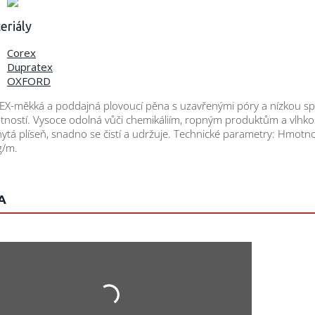
eriály
Corex
Dupratex
OXFORD
X-měkká a poddajná plovoucí pěna s uzavřenými póry a nízkou sp
ností. Vysoce odolná vůči chemikáliím, ropným produktům a vlhkos
ytá plíseň, snadno se čistí a udržuje. Technické parametry: Hmotn
g/m.
A