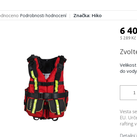
rné
dnoceno
Značka:
Hiko
Podrobnosti hodnocení
cení
ktu
6 4
5 289 Kč
Měrná
Zvolt
cena:
ček.
Velikost
do vody
Vesta s
EU. Urče
rafting 
Detailní