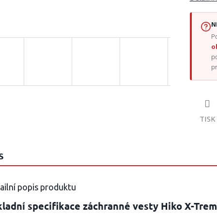
N
Po
o
p
p
TISK
S
ailní popis produktu
ladní specifikace záchranné vesty Hiko X-Tre