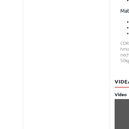
Mat
CORE
hmot
nech
50k
VIDE
Video