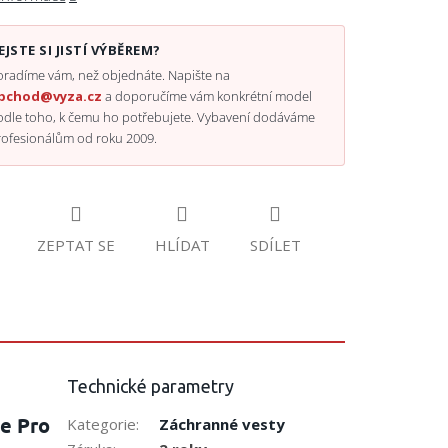
EJSTE SI JISTÍ VÝBĚREM?
radíme vám, než objednáte. Napište na
bchod@vyza.cz
a doporučíme vám konkrétní model
odle toho, k čemu ho potřebujete. Vybavení dodáváme
rofesionálům od roku 2009.
ZEPTAT SE
HLÍDAT
SDÍLET
Technické parametry
me Pro
Kategorie
:
Záchranné vesty