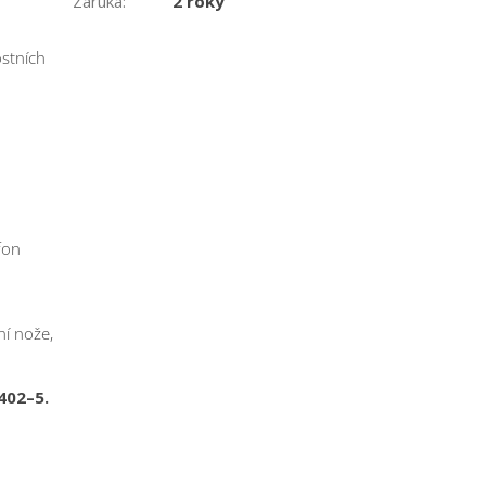
Záruka
:
2 roky
stních
fon
ní nože,
402–5.