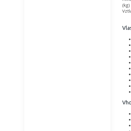
(kg)
Vztl
Vla
Vho