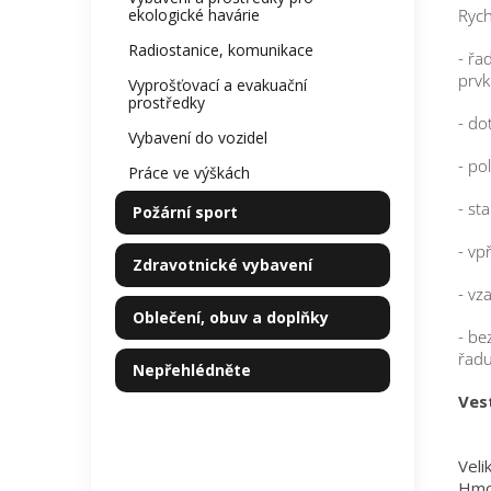
ekologické havárie
Rych
Radiostanice, komunikace
- řa
prv
Vyprošťovací a evakuační
prostředky
- do
Vybavení do vozidel
- po
Práce ve výškách
- st
Požární sport
- vp
Zdravotnické vybavení
- vz
Oblečení, obuv a doplňky
- be
řadu
Nepřehlédněte
Ves
Veli
Hmo