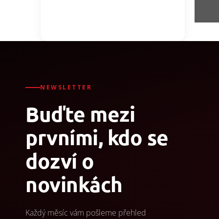
NEWSLETTER
Buďte mezi
prvními, kdo se
dozví o
novinkách
Každý měsíc vám pošleme přehled