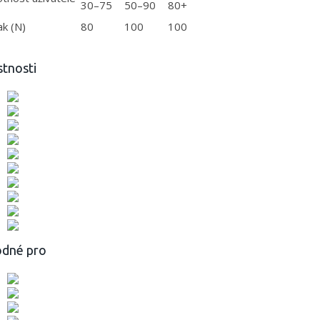
30–75
50–90
80+
ak (N)
80
100
100
stnosti
dné pro