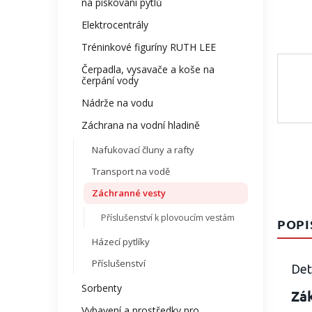
na pískování pytlů
Elektrocentrály
Tréninkové figuríny RUTH LEE
Čerpadla, vysavače a koše na
čerpání vody
Nádrže na vodu
Záchrana na vodní hladině
Nafukovací čluny a rafty
Transport na vodě
Záchranné vesty
Příslušenství k plovoucím vestám
POPI
Házecí pytlíky
Příslušenství
Det
Sorbenty
Zák
Vybavení a prostředky pro