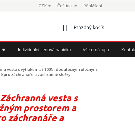
CZK
Čeština
Přihlášení
NÁKUPNÍ
Prázdný košík
KOŠÍK
e ★
Individuální cenová nabídka
Vše o nákupu
Kontak
ná vesta s výtlakem až 100N, dodatečným úložným
ě pro záchranáře a záchranné složky.
Záchranná vesta s
ožným prostorem a
o záchranáře a