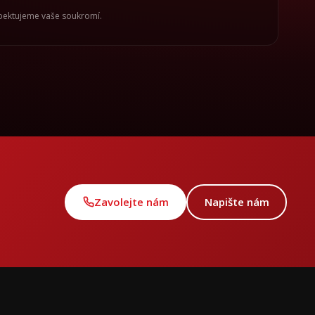
spektujeme vaše soukromí.
Zavolejte nám
Napište nám