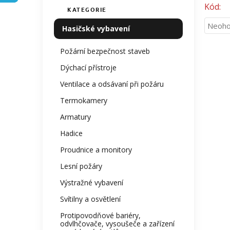
n
Kód:
KATEGORIE
Přeskočit
í
kategorie
Průmě
Neoho
p
Hasičské vybavení
hodno
a
produ
n
Požární bezpečnost staveb
je
e
0,0
Dýchací přístroje
l
z
Ventilace a odsávaní při požáru
5
hvězdi
Termokamery
Armatury
Hadice
Proudnice a monitory
Lesní požáry
Výstražné vybavení
Svítilny a osvětlení
Protipovodňové bariéry,
odvlhčovače, vysoušeče a zařízení