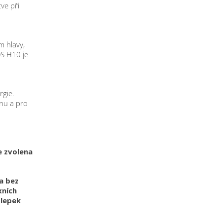
ve při
m hlavy,
S H10 je
rgie.
nu a pro
e zvolena
a bez
xních
lepek