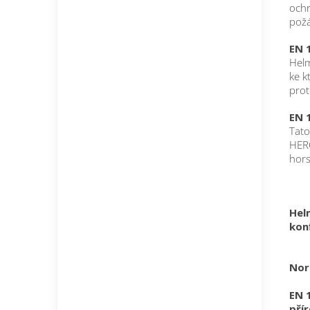
ochr
požá
EN 
Helm
ke k
prot
EN 
Tato
HERO
hors
Hel
konf
No
EN 
pří