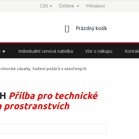
CZK
Čeština
Přihlášení
NÁKUPNÍ
Prázdný košík
KOŠÍK
e ★
Individuální cenová nabídka
Vše o nákupu
Kontak
technické zásahy, hašení požárů v otevřených
CH
Přilba pro technické
h prostranstvích