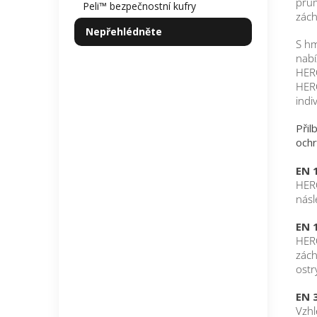
prům
Peli™ bezpečnostní kufry
zách
Nepřehlédněte
S hm
nabí
HERO
HERO
indi
Přil
ochr
EN 
HERO
násl
EN 
HERO
zách
ostr
EN 
Vzhl