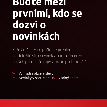
Buďte mezi
prvními, kdo se
dozví o
novinkách
Každý měsíc vám pošleme přehled
nejdůležitějších novinek z oboru, recenze
nových produktů a tipy z praxe profesionálů.
Výhradní akce a slevy
Novinky v sortimentu
Žádný spam