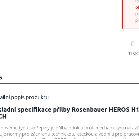
Po
o
p
p
TISK
S
ailní popis produktu
kladní specifikace přilby Rosenbauer HEROS H
CH
 novému typu skořepiny je přilba odolná proti mechanickým náraz
uje normy pro záchranu technickou, leteckou a vodní a pro pracov