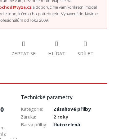
radíme vám, než objednáte. Napište na
bchod@vyza.cz
a doporučíme vám konkrétní model
odle toho, k čemu ho potřebujete. Vybavení dodáváme
rofesionálům od roku 2009.
ZEPTAT SE
HLÍDAT
SDÍLET
Technické parametry
10
Kategorie
:
Zásahové přilby
Záruka
:
2 roky
Barva přilby
:
žlutozelená
ům.
ní a