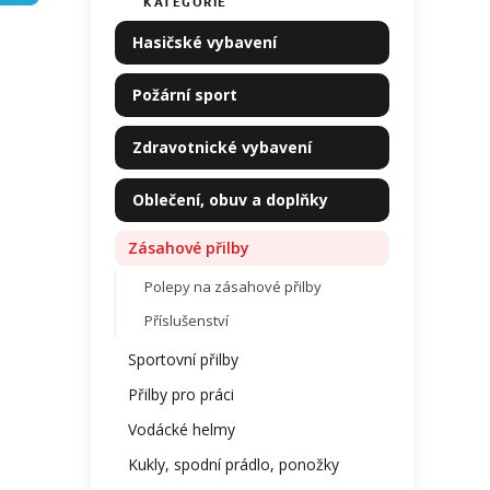
KATEGORIE
Přeskočit
produ
í
kategorie
je
p
Hasičské vybavení
0,0
a
z
n
5
Požární sport
e
hvězdi
l
Zdravotnické vybavení
Oblečení, obuv a doplňky
Zásahové přilby
Polepy na zásahové přilby
Příslušenství
Sportovní přilby
Přilby pro práci
Vodácké helmy
Kukly, spodní prádlo, ponožky