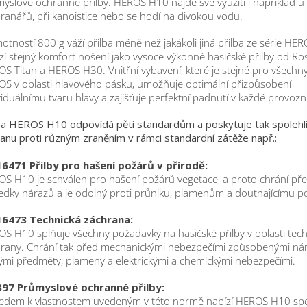
yslové ochranné přilby. HEROS H10 najde své využití i například u
ranářů, při kanoistice nebo se hodí na divokou vodu.
otností 800 g váží přilba méně než jakákoli jiná přilba ze série HER
zí stejný komfort nošení jako vysoce výkonné hasičské přilby od R
S Titan a HEROS H30. Vnitřní vybavení, které je stejné pro všechn
S v oblasti hlavového pásku, umožňuje optimální přizpůsobení
viduálnímu tvaru hlavy a zajišťuje perfektní padnutí v každé provozní
ba HEROS H10 odpovídá pěti standardům a poskytuje tak spolehl
anu proti různým zraněním v rámci standardní zátěže např.:
16471 Přilby pro hašení požárů v přírodě:
S H10 je schválen pro hašení požárů vegetace, a proto chrání př
edky nárazů a je odolný proti průniku, plamenům a doutnajícímu p
16473 Technická záchrana:
S H10 splňuje všechny požadavky na hasičské přilby v oblasti tec
rany. Chrání tak před mechanickými nebezpečími způsobenými nár
ými předměty, plameny a elektrickými a chemickými nebezpečími.
397 Průmyslové ochranné přilby:
edem k vlastnostem uvedeným v této normě nabízí HEROS H10 spe