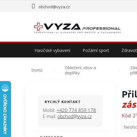
Přejít
obchod@vyza.cz
na
obsah
Hasičské vybavení
Požární sport
Zdravot
Oblečení, obuv a
Zá
Domů
doplňky
při
P
Při
o
s
zás
RYCHLÝ KONTAKT
t
Mobil:
+420 774 859 178
r
Kód:
2
E-mail:
obchod@vyza.cz
a
Průmě
Neoho
n
hodno
n