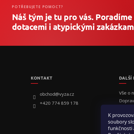
POTŘEBUJETE POMOCT?
Náš tým je tu pro vás. Poradíme
dotacemi i atypickými zakázkami
Z
á
p
a
t
KONTAKT
DALŠÍ
í
Vše o 
obchod
@
vyza.cz
Doprav
+420 774 859 178
Individ
K provozov
Jak obj
soubory slo
Hodnoc
funkčnosti 
Kontak