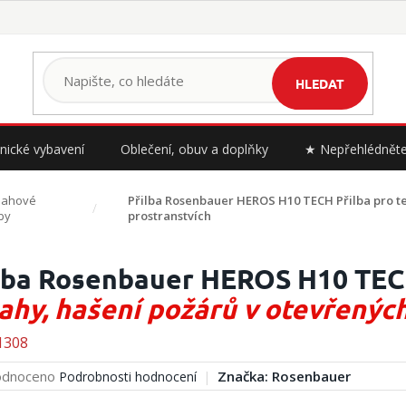
HLEDAT
nické vybavení
Oblečení, obuv a doplňky
★ Nepřehlédnět
sahové
Přilba Rosenbauer HEROS H10 TECH
Přilba pro 
lby
prostranstvích
lba Rosenbauer HEROS H10 TE
ahy, hašení požárů v otevřenýc
1308
rné
dnoceno
Značka:
Rosenbauer
Podrobnosti hodnocení
cení