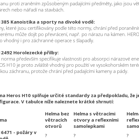
anu proti zraněním způsobeným padajícími předměty, jako jsou vět
rech nebo nářadí na stavbách.
1385 Kanoistika a sporty na divoké vodě:
y, které jsou certifikovány podle této normy, chrání před poranění
terému může dojít po převrácení, např. po nárazu na kámen. HERO
o vhodný i pro záchranné operace s šlapadly.
12492 Horolezecké přilby:
 norma především specifikuje vlastnosti pro absorpci nárazové ene
S H10 je proto zvláště vhodný pro použití ve vysokohorském teré
kou záchranu, protože chrání před padajícími kameny a pády.
ma Heros H10 splňuje určité standardy za předpokladu, že j
igurace. V tabulce níže naleznete krátké shrnutí:
Helma bez
Helma s větracími
Helm
rma
větracích
otvory a reflexními
refle
otvorů
samolepkami
samo
16471 - požáry v
?
?
?
rodě