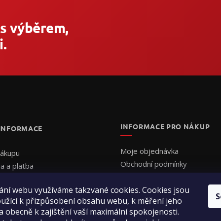
 s výběrem,
.
INFORMACE PRO NÁKUP
 INFORMACE
Moje objednávka
nákupu
Obchodní podmínky
a a platba
Ochrana osobních údajů
uální cenová nabídka
ání webu využíváme takzvané cookies. Cookies jsou
Formulář - Uplatnění reklama
ednat
S
užící k přizpůsobení obsahu webu, k měření jeho
Formulář - Odstoupení od sm
ení obchodu
a obecně k zajištění vaší maximální spokojenosti.
ty