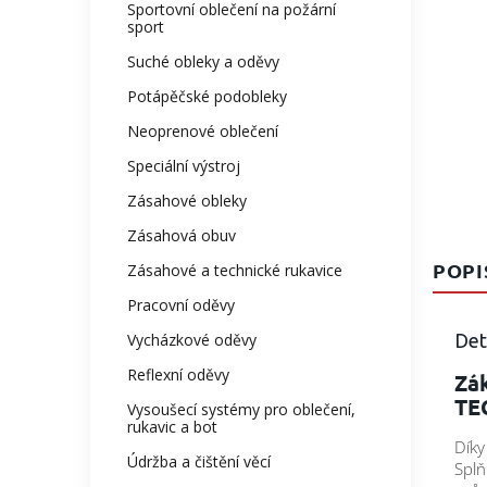
Sportovní oblečení na požární
sport
Suché obleky a oděvy
Potápěčské podobleky
Neoprenové oblečení
Speciální výstroj
Zásahové obleky
Zásahová obuv
POPI
Zásahové a technické rukavice
Pracovní oděvy
Det
Vycházkové oděvy
Reflexní oděvy
Zá
TE
Vysoušecí systémy pro oblečení,
rukavic a bot
Díky
Údržba a čištění věcí
Splň