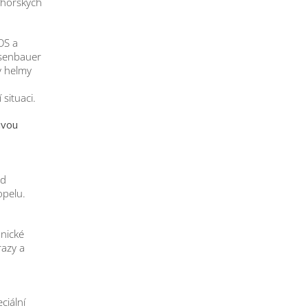
 horských
OS a
osenbauer
y helmy
 situaci.
ivou
ed
opelu.
hnické
azy a
ciální