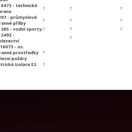
16473 - technická
?
?
?
hrana
397 - průmyslové
?
?
?
ranné přilby
1385 - vodní sporty
?
?
?
12492 -
?
olezectví
16073 - os.
ranné prostředky
?
 lesní požáry
trická izolace E2
?