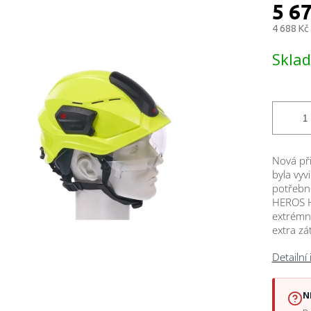
ktu
5 6
4 688 Kč
Měrná
Skla
cena:
ček.
Nová př
byla vyv
potřebn
HEROS H1
extrémně
extra zá
Detailní
N