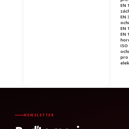
EN 
zác
EN 
och
EN 
EN 
hor
ISO 
och
pro
elek
NEWSLETTER