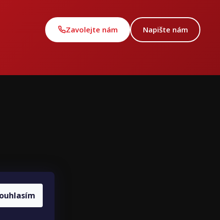
Zavolejte nám
Napište nám
ce
ouhlasím
louvy