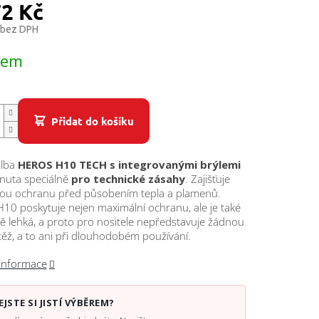
72 Kč
 bez DPH
dem
Přidat do košíku
ilba
HEROS H10 TECH s integrovanými brýlemi
inuta speciálně
pro technické zásahy
. Zajišťuje
ou ochranu před působením tepla a plamenů.
0 poskytuje nejen maximální ochranu, ale je také
 lehká, a proto pro nositele nepředstavuje žádnou
těž, a to ani při dlouhodobém používání.
 informace
EJSTE SI JISTÍ VÝBĚREM?