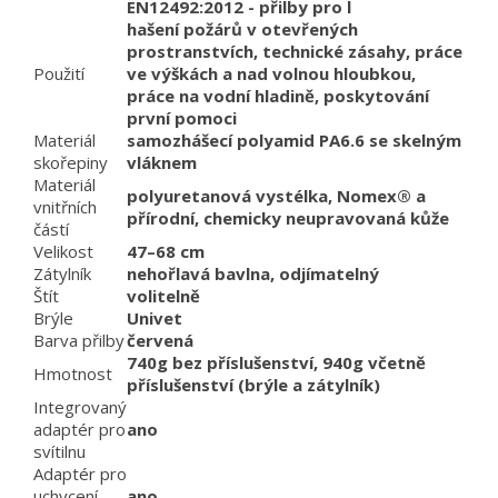
EN12492:2012 - přilby pro l
hašení požárů v otevřených
prostranstvích, technické zásahy, práce
Použití
ve výškách a nad volnou hloubkou,
práce na vodní hladině, poskytování
první pomoci
Materiál
samozhášecí polyamid PA6.6 se skelným
skořepiny
vláknem
Materiál
polyuretanová vystélka, Nomex® a
vnitřních
přírodní, chemicky neupravovaná kůže
částí
Velikost
47–68 cm
Zátylník
nehořlavá bavlna, odjímatelný
Štít
volitelně
Brýle
Univet
Barva přilby
červená
740g bez příslušenství, 940g včetně
Hmotnost
příslušenství (brýle a zátylník)
Integrovaný
adaptér pro
ano
svítilnu
Adaptér pro
uchycení
ano