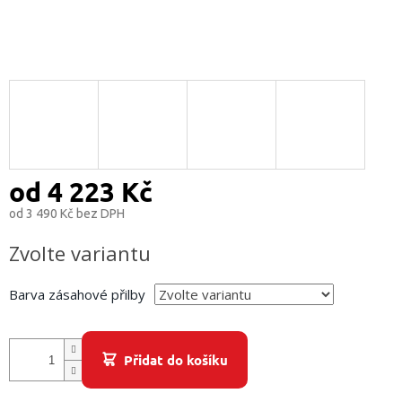
/
Přihlášení
od
4 223 Kč
od
3 490 Kč
bez DPH
Měrná
Zvolte variantu
cena:
Barva zásahové přilby
Přidat do košíku