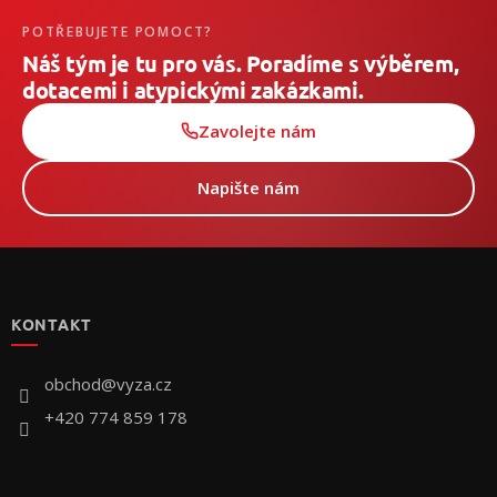
POTŘEBUJETE POMOCT?
Náš tým je tu pro vás. Poradíme s výběrem,
dotacemi i atypickými zakázkami.
Zavolejte nám
Napište nám
Z
á
p
KONTAKT
a
t
í
obchod
@
vyza.cz
+420 774 859 178