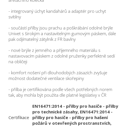
aretačního kolečka
- integrovaný úchyt kandahárů a adaptér pro uchyt
svítilny
- součástí přilby jsou prachu a poškrábání odolné brýle
Univet s širokým a nastavitelným gumovým páskem, dále
pak odjímatelný zátylník z FR bavlny
- nové brýle z jemného a příjemného materiálu s
nastavovacím páskem z odolné pruženky perfektně sedí
na obličeji
- komfort nošení při dlouhodobých zásazích zvyšuje
možnost dodatečné ventilace skořepiny
- přilba je certifikována podle všech potřebných norem
tak, aby mohla být použita dle platné legislativy v ČR
EN16471:2014 - přilby pro hasiče - přilby
pro technické zásahy, EN16471:2014 -
Certifikace
přilby pro hasiče - přilby pro hašení
požárů v otevřených prostranstvích,