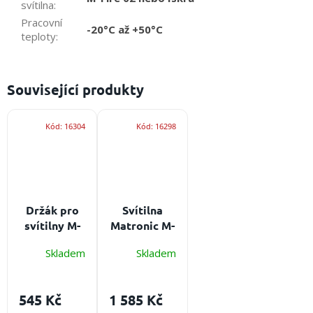
svítilna
:
Pracovní
-20°C až +50°C
teploty
:
Související produkty
Kód:
16304
Kód:
16298
Držák pro
Svítilna
svítilny M-
Matronic M-
Fire na
FIRE 02 EX
Skladem
Skladem
přilbu
LED s ATEX
Gallet -
certifikací
bezpečné
Baterie: 4×
545 Kč
1 585 Kč
uchycení
AA baterie,