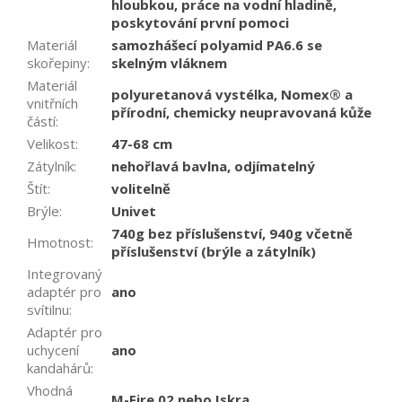
hloubkou, práce na vodní hladině,
poskytování první pomoci
Materiál
samozhášecí polyamid PA6.6 se
skořepiny
:
skelným vláknem
Materiál
polyuretanová vystélka, Nomex® a
vnitřních
přírodní, chemicky neupravovaná kůže
částí
:
Velikost
:
47-68 cm
Zátylník
:
nehořlavá bavlna, odjímatelný
Štít
:
volitelně
Brýle
:
Univet
740g bez příslušenství, 940g včetně
Hmotnost
:
příslušenství (brýle a zátylník)
Integrovaný
adaptér pro
ano
svítilnu
:
Adaptér pro
uchycení
ano
kandahárů
:
Vhodná
M-Fire 02 nebo Iskra