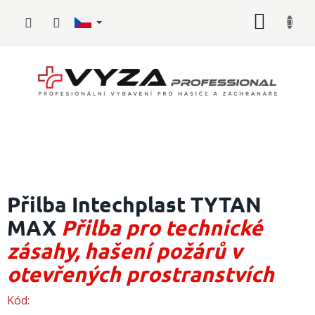
Přejít
NÁKUP
na
obsah
KOŠÍK
Hasičské
vybavení
Přilba Intechplast TYTAN
MAX
Přilba pro technické
Požární
sport
zásahy, hašení požárů v
Zdravotnické
otevřených prostranstvích
vybavení
Kód:
Oblečení,