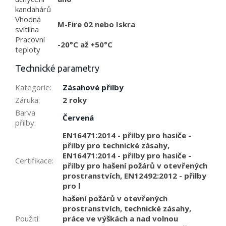
kandahárů
Vhodná
M-Fire 02 nebo Iskra
svítilna
Pracovní
-20°C až +50°C
teploty
Technické parametry
Kategorie
:
Zásahové přilby
Záruka
:
2 roky
Barva
Červená
přilby
:
EN16471:2014 - přilby pro hasiče -
přilby pro technické zásahy,
EN16471:2014 - přilby pro hasiče -
Certifikace
:
přilby pro hašení požárů v otevřených
prostranstvích, EN12492:2012 - přilby
pro l
hašení požárů v otevřených
prostranstvích, technické zásahy,
Použití
:
práce ve výškách a nad volnou