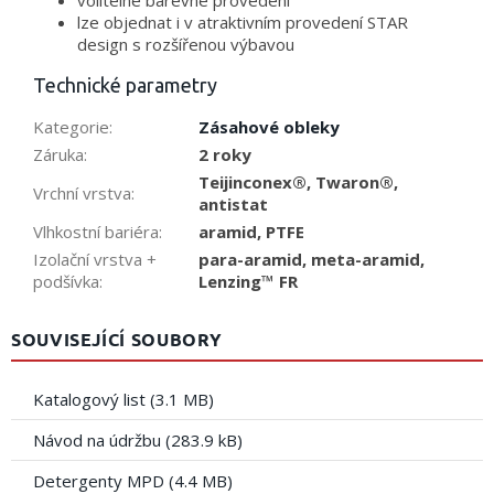
volitelné barevné provedení
lze objednat i v atraktivním provedení STAR
design s rozšířenou výbavou
Technické parametry
Kategorie
:
Zásahové obleky
Záruka
:
2 roky
Teijinconex®, Twaron®,
Vrchní vrstva
:
antistat
Vlhkostní bariéra
:
aramid, PTFE
Izolační vrstva +
para-aramid, meta-aramid,
podšívka
:
Lenzing™ FR
SOUVISEJÍCÍ SOUBORY
Katalogový list (3.1 MB)
Návod na údržbu (283.9 kB)
Detergenty MPD (4.4 MB)