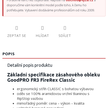
Poradíme vám, než objednáte. Napište na
obchod@vyza.cz
a
doporučíme vám konkrétní model podle toho, k čemu ho
potřebujete. Vybavení dodáváme profesionálům od roku 2009.
ZEPTAT SE
HLÍDAT
SDÍLET
POPIS
Detailní popis produktu
Základní specifikace zásahového obleku
GoodPRO FR3 FireRex Classic
ergonomický střih CLASSIC s bohatou výbavou
oděv se 100% aramidovou vrchní tkaninou s
RipStop vazbou
mimořádný poměr: cena – výkon – kvalita