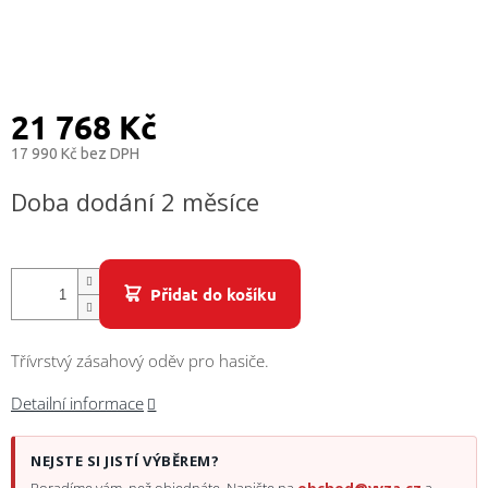
/
Přihlášení
21 768 Kč
17 990 Kč bez DPH
Měrná
Doba dodání 2 měsíce
cena:
Přidat do košíku
Třívrstvý zásahový oděv pro hasiče.
Detailní informace
NEJSTE SI JISTÍ VÝBĚREM?