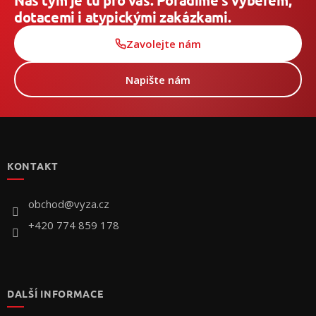
Náš tým je tu pro vás. Poradíme s výběrem,
dotacemi i atypickými zakázkami.
Zavolejte nám
Napište nám
Z
á
p
KONTAKT
a
t
í
obchod
@
vyza.cz
+420 774 859 178
DALŠÍ INFORMACE