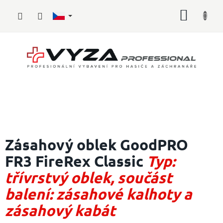
Přejít
NÁKUP
na
obsah
KOŠÍK
Hasičské
vybavení
Zásahový oblek GoodPRO
FR3 FireRex Classic
Typ:
Požární
sport
třívrstvý oblek, součást
Zdravotnické
balení: zásahové kalhoty a
vybavení
zásahový kabát
Oblečení,