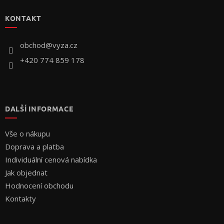
p
KONTAKT
a
t
í
obchod
@
vyza.cz
+420 774 859 178
DALŠÍ INFORMACE
Vše o nákupu
Doprava a platba
Individuální cenová nabídka
Jak objednat
Hodnocení obchodu
Kontakty