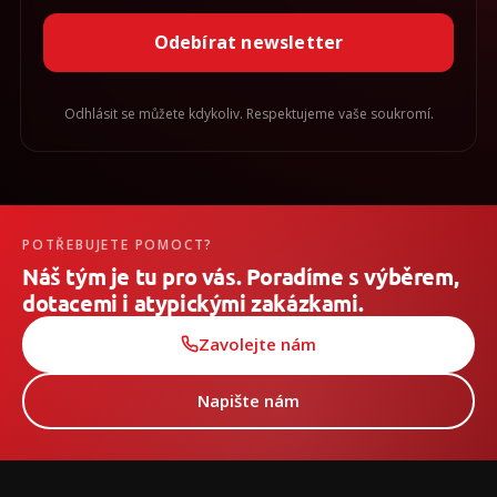
Odebírat newsletter
Odhlásit se můžete kdykoliv. Respektujeme vaše soukromí.
POTŘEBUJETE POMOCT?
Náš tým je tu pro vás. Poradíme s výběrem,
dotacemi i atypickými zakázkami.
Zavolejte nám
Napište nám
Z
á