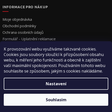
INFORMACE PRO NÁKUP
Moje objednávka
Obchodní podmínky
Ochrana osobních údajů
Formulář - Uplatnění reklamace
Formulář - Odstoupení od smlouvy
K provozování webu využíváme takzvané cookies.
Cookies jsou soubory sloužící k přizpůsobení obsahu
webu, k měření jeho funkčnosti a obecně k zajištění
vaší maximální spokojenosti. Používáním tohoto webu
souhlasíte se způsobem, jakým s cookies nakládáme.
Vytvořil Shoptet
Nastavení
Copyright 2026
Vyza Professional s.r.o.
. Všechna práva
Souhlasím
vyhrazena.