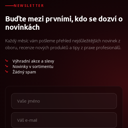
d
/
a
NEWSLETTER
c
Přihlášení
Buďte mezi prvními, kdo se dozví o
í
p
novinkách
r
v
k
Každý měsíc vám pošleme přehled nejdůležitějších novinek z
y
oboru, recenze nových produktů a tipy z praxe profesionálů.
v
ý
p
Výhradní akce a slevy
i
Novinky v sortimentu
s
Žádný spam
u