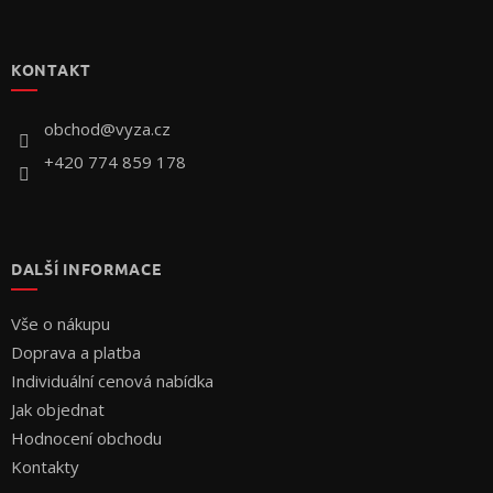
Z
á
p
KONTAKT
a
t
í
obchod
@
vyza.cz
+420 774 859 178
DALŠÍ INFORMACE
Vše o nákupu
Doprava a platba
Individuální cenová nabídka
Jak objednat
Hodnocení obchodu
Kontakty