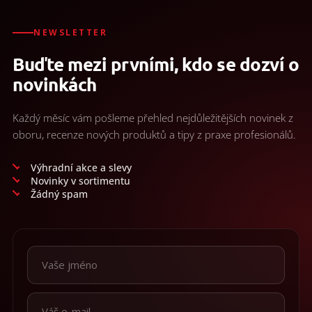
/
á
d
a
NEWSLETTER
Přihlášení
c
Buďte mezi prvními, kdo se dozví o
í
p
novinkách
r
v
k
Každý měsíc vám pošleme přehled nejdůležitějších novinek z
y
oboru, recenze nových produktů a tipy z praxe profesionálů.
v
ý
p
Výhradní akce a slevy
i
Novinky v sortimentu
s
Žádný spam
u