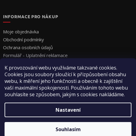
INFORMACE PRO NÁKUP
Moje objednávka
Obchodní podmínky
Ochrana osobních údajů
Formulář - Uplatnění reklamace
Formulář - Odstoupení od smlouvy
K provozování webu využíváme takzvané cookies.
Cookies jsou soubory sloužící k přizpůsobení obsahu
webu, k měření jeho funkčnosti a obecně k zajištění
vaší maximální spokojenosti. Používáním tohoto webu
souhlasíte se způsobem, jakým s cookies nakládáme.
Vytvořil Shoptet
Nastavení
Copyright 2026
Vyza Professional s.r.o.
. Všechna práva
Souhlasím
vyhrazena.