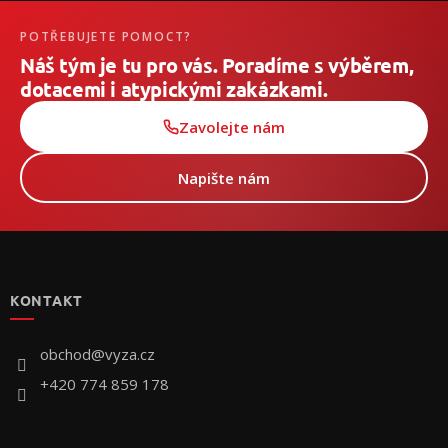
POTŘEBUJETE POMOCT?
Náš tým je tu pro vás. Poradíme s výběrem,
dotacemi i atypickými zakázkami.
Zavolejte nám
Napište nám
Z
á
p
KONTAKT
a
t
í
obchod
@
vyza.cz
+420 774 859 178