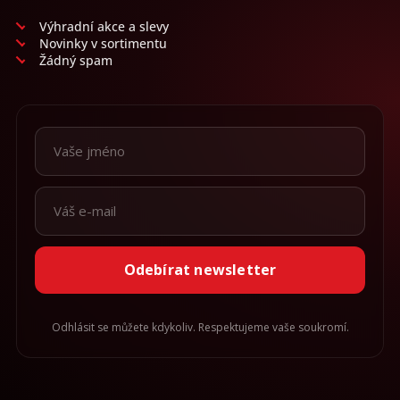
ý
p
Výhradní akce a slevy
i
Novinky v sortimentu
s
Žádný spam
u
Odebírat newsletter
Odhlásit se můžete kdykoliv. Respektujeme vaše soukromí.