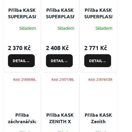
/
Přilba KASK
Přilba KASK
Přilba KASK
SUPERPLASMA
SUPERPLASMA
SUPERPLASMA
Přihlášení
PL
AQ HI VIZ
PL HI-VIZ
Skladem
Skladem
Skladem
Certifikace:
Certifikace:
Certifikace:
EN 12492 -
EN 397
EN 12492 -
horolezectví
horolezectví
2 370 Kč
2 408 Kč
2 771 Kč
DETAIL
DETAIL
DETAIL
Kód:
21859/BIL
Kód:
21871/BIL
Kód:
21874/CER
Přilba
Přilba KASK
Přilba KASK
záchranářská
ZENITH X
Zenith
KASK HP
Certifikace:
Combo PL