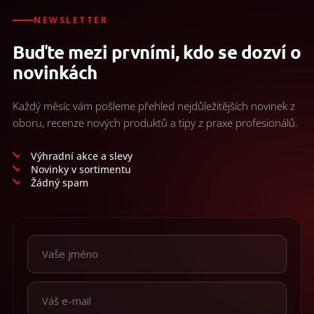
d
a
NEWSLETTER
c
Buďte mezi prvními, kdo se dozví o
í
p
novinkách
r
v
k
Každý měsíc vám pošleme přehled nejdůležitějších novinek z
y
oboru, recenze nových produktů a tipy z praxe profesionálů.
v
ý
p
Výhradní akce a slevy
i
Novinky v sortimentu
s
Žádný spam
u