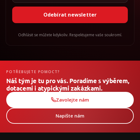
Odebírat newsletter
Odhlásit se můžete kdykoliv. Respektujeme vaše soukromí.
POTŘEBUJETE POMOCT?
Náš tým je tu pro vás. Poradíme s výběrem,
dotacemi i atypickými zakázkami.
Zavolejte nám
Napište nám
Z