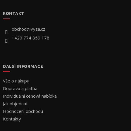
á
p
KONTAKT
a
t
í
obchod
@
vyza.cz
+420 774 859 178
DALŠÍ INFORMACE
Vše o nákupu
Doprava a platba
Individuální cenová nabídka
Jak objednat
Hodnocení obchodu
Kontakty