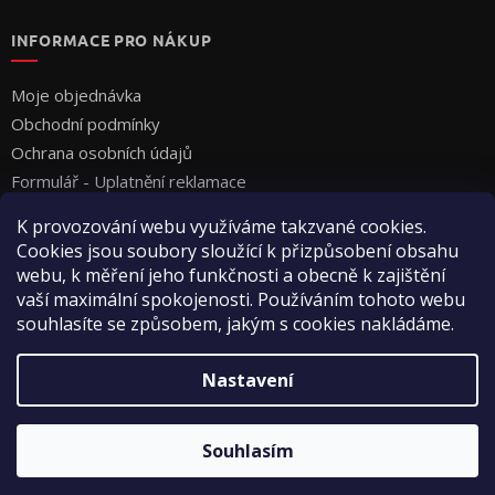
INFORMACE PRO NÁKUP
Moje objednávka
Obchodní podmínky
Ochrana osobních údajů
Formulář - Uplatnění reklamace
Formulář - Odstoupení od smlouvy
K provozování webu využíváme takzvané cookies.
Cookies jsou soubory sloužící k přizpůsobení obsahu
webu, k měření jeho funkčnosti a obecně k zajištění
vaší maximální spokojenosti. Používáním tohoto webu
souhlasíte se způsobem, jakým s cookies nakládáme.
Vytvořil Shoptet
Nastavení
Copyright 2026
Vyza Professional s.r.o.
. Všechna práva
Souhlasím
vyhrazena.