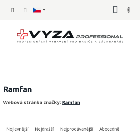
Přejít
NÁKUP
na
obsah
KOŠÍK
Hasičské
vybavení
Ramfan
Požární
Webová stránka značky:
Ramfan
sport
Zdravotnické
Ř
vybavení
a
Nejlevnější
Nejdražší
Nejprodávanější
Abecedně
z
Oblečení,