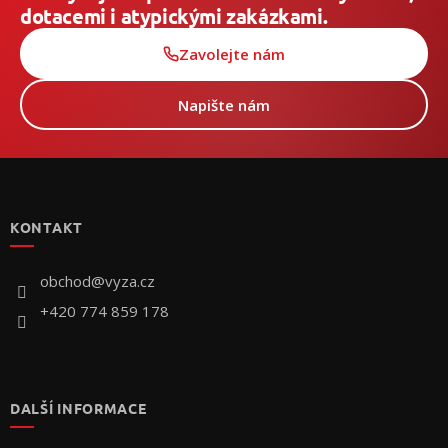
dotacemi i atypickými zakázkami.
Zavolejte nám
Napište nám
Z
á
p
KONTAKT
a
t
í
obchod
@
vyza.cz
+420 774 859 178
DALŠÍ INFORMACE