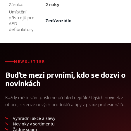
Záruka
:
2 roky
Umístění
přístrojů pro
Zeď/vozidlo
AED
defibrilátory
:
NEWSLETTER
Buďte mezi prvními, kdo se dozví o
novinkách
Každý měsíc vám pošleme přehled nejdůležitějších novinek z
oboru, recenze nových produktů a tipy z praxe profesionálů.
Výhradní akce a slevy
Novinky v sortimentu
Žádný spam