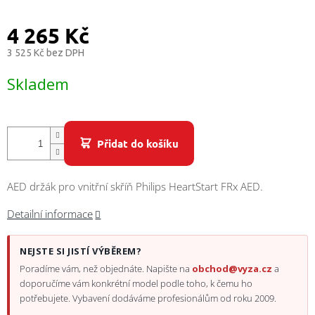
/
4 265 Kč
Přihlášení
3 525 Kč bez DPH
Měrná
Skladem
cena:
Přidat do košíku
AED držák pro vnitřní skříň Philips HeartStart FRx AED.
Detailní informace
NEJSTE SI JISTÍ VÝBĚREM?
Poradíme vám, než objednáte. Napište na
obchod@vyza.cz
a
doporučíme vám konkrétní model podle toho, k čemu ho
potřebujete. Vybavení dodáváme profesionálům od roku 2009.