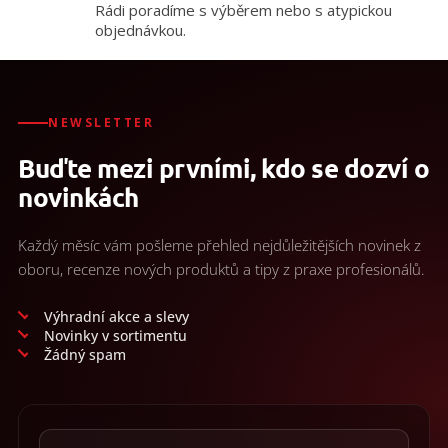
/
Rádi poradíme s výběrem nebo s atypickou
objednávkou.
Přihlášení
NEWSLETTER
Buďte mezi prvními, kdo se dozví o
novinkách
Každý měsíc vám pošleme přehled nejdůležitějších novinek z
oboru, recenze nových produktů a tipy z praxe profesionálů.
Výhradní akce a slevy
Novinky v sortimentu
Žádný spam