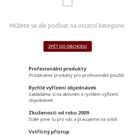
obuv
a
doplňky
Můžete se ale podívat na ostatní kategorie.
★
Nepřehlédněte
★
ZPĚT DO OBCHODU
Individuální
cenová
nabídka
Vše
Profesionální produkty
o
Prodáváme produkty pro profesionální použití.
nákupu
Rychlé vyřízení objednávek
Kontakty
Zakládáme si na aktivním a rychlém vyřízení
Požární
objednávek.
sport
Zkušenosti od roku 2009
Stále jsme tu pro vás a pracujeme na sobě.
Nepřehlédněte
Vstřícný přístup
CZK