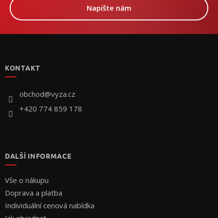
Napište nám
Z
á
p
KONTAKT
a
t
í
obchod
@
vyza.cz
+420 774 859 178
DALŠÍ INFORMACE
Vše o nákupu
Doprava a platba
Individuální cenová nabídka
Jak objednat