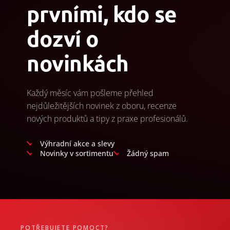
prvními, kdo se
dozví o
novinkách
Každý měsíc vám pošleme přehled
nejdůležitějších novinek z oboru, recenze
nových produktů a tipy z praxe profesionálů.
Výhradní akce a slevy
Novinky v sortimentu
Žádný spam
POTŘEBUJETE POMOCT?