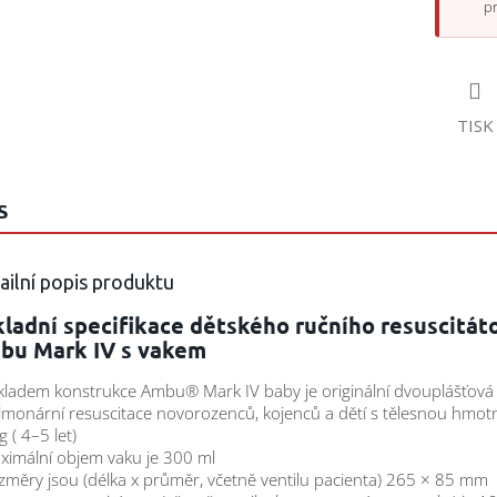
p
TISK
S
ailní popis produktu
ladní specifikace dětského ručního resuscitát
bu Mark IV s vakem
kladem konstrukce Ambu® Mark IV baby je originální dvouplášťová
lmonární resuscitace novorozenců, kojenců a dětí s tělesnou hmot
g ( 4–5 let)
ximální objem vaku je 300 ml
změry jsou (délka x průměr, včetně ventilu pacienta) 265 × 85 mm