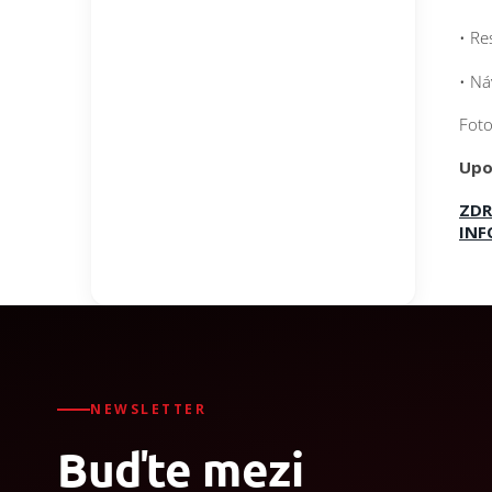
• Re
• Ná
Foto
Upo
ZDR
INF
NEWSLETTER
Buďte mezi