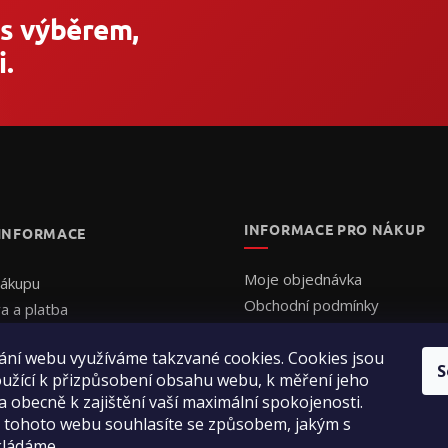
 s výběrem,
.
INFORMACE PRO NÁKUP
 INFORMACE
Moje objednávka
nákupu
Obchodní podmínky
a a platba
Ochrana osobních údajů
uální cenová nabídka
ání webu využíváme takzvané cookies. Cookies jsou
Formulář - Uplatnění reklama
ednat
S
užící k přizpůsobení obsahu webu, k měření jeho
Formulář - Odstoupení od sm
ení obchodu
a obecně k zajištění vaší maximální spokojenosti.
ty
 tohoto webu souhlasíte se způsobem, jakým s
kládáme.