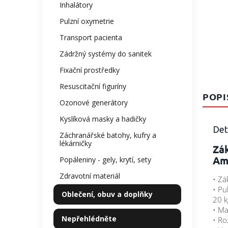
Inhalátory
Pulzní oxymetrie
Transport pacienta
Zádržný systémy do sanitek
Fixační prostředky
Resuscitační figuríny
POPI
Ozonové generátory
Kyslíková masky a hadičky
Det
Záchranářské batohy, kufry a
lékárničky
Zák
Am
Popáleniny - gely, krytí, sety
Zdravotní materiál
• Zá
• Pu
Oblečení, obuv a doplňky
20 k
• Ma
Nepřehlédněte
• Ro