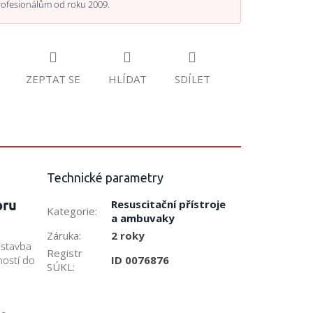
rofesionálům od roku 2009.
ZEPTAT SE
HLÍDAT
SDÍLET
Technické parametry
oru
Resuscitační přístroje
Kategorie
:
a ambuvaky
Záruka
:
2 roky
 stavba
Registr
ID 0076876
ností do
SÚKL
: