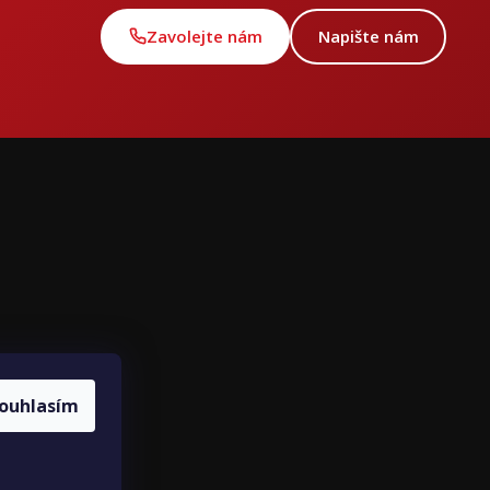
Zavolejte nám
Napište nám
ce
ouhlasím
louvy