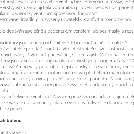
otnost resuscitátoru (včetně ventilu, bez rezervoáru a masky) je 1
ě vrstvy vaku zaručují tlakovou limitaci pro větší bezpečnost pacien
ikátní pacientský ventil pro spolehlivou funkčnost
tegrované držadlo pro zvýšený uživatelský komfort a rovnoměrnou
k je dodáván společně s pacientským ventilem, ale bez masky a rez
scitátory jsou snadno uchopitelné, lehce použitelné, kompletně
klávovatelné pro další použití a více efektivní. Pro své vlastnosti j
 navrhovány již více než padesát let, s cílem zajistit Vašim pacientů
ženy jsou v souladu s originálním dvouvrstvým principem. Nové 1
atexové Ambu vaky jsou robustnější a poskytují uživatelům vyjímeč
ální a hmatovou zpětnou informaci o stavu plic během manuální res
ňují bezpečný provoz pro větší bezpečnost pacienta. Zabudovaný
ovač zabraňuje stlačení v případě zvýšeného odporu dýchacích ce
enta
mální frekvence ventilace: Závisí na použitém proudícím objemu. 
nze vaku je dostatečně rychlá pro všechny frekvence doporučené 
tické použití
ah balení:
cientský ventil