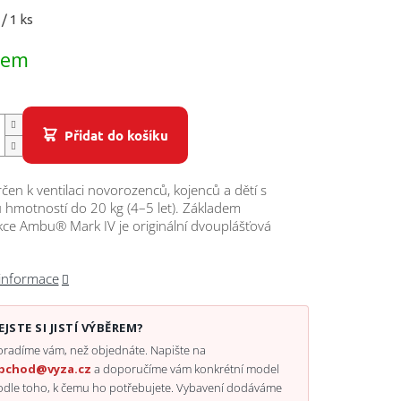
/ 1 ks
dem
Přidat do košíku
rčen k ventilaci novorozenců, kojenců a dětí s
 hmotností do 20 kg (4–5 let). Základem
ce Ambu® Mark IV je originální dvouplášťová
 informace
EJSTE SI JISTÍ VÝBĚREM?
radíme vám, než objednáte. Napište na
bchod@vyza.cz
a doporučíme vám konkrétní model
odle toho, k čemu ho potřebujete. Vybavení dodáváme