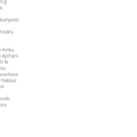
90 g
ta
 kompresi
ervoáru
sou Ambu
m dýchání
00 %
nou
uscitace.
 tlakový
st
Poměr
pro