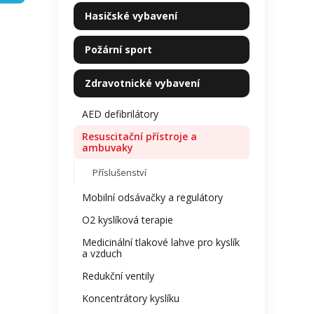
kategorie
z
p
Hasičské vybavení
5
a
hvězdi
n
Požární sport
e
l
Zdravotnické vybavení
AED defibrilátory
Resuscitační přístroje a
ambuvaky
Příslušenství
Mobilní odsávačky a regulátory
O2 kyslíková terapie
Medicinální tlakové lahve pro kyslík
a vzduch
Redukční ventily
Koncentrátory kyslíku