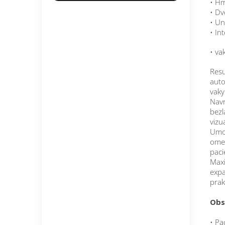
• Hm
• Dv
• Un
• In
• va
Resu
auto
vaky
Navr
bezl
vizu
Umož
omez
paci
Maxi
expa
prak
Obs
• Pa