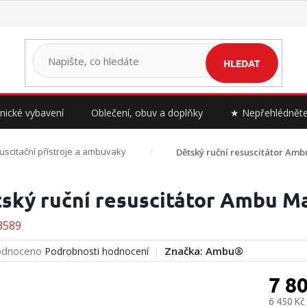
HLEDAT
nické vybavení
Oblečení, obuv a doplňky
★ Nepřehlédnět
uscitační přístroje a ambuvaky
Dětský ruční resuscitátor Amb
ský ruční resuscitátor Ambu M
3589
rné
dnoceno
Značka:
Ambu®
Podrobnosti hodnocení
cení
ktu
7 8
6 450 Kč