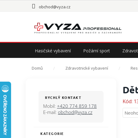
Přejít
obchod@vyza.cz
na
obsah
Hasičské vybavení
Požární sport
Zdravot
Domů
Zdravotnické vybavení
Res
P
Dět
o
s
RYCHLÝ KONTAKT
Kód:
1
t
Mobil:
+420 774 859 178
r
E-mail:
obchod@vyza.cz
Průmě
Neoho
a
hodno
n
produ
n
je
KATEGORIE
Přeskočit
í
0,0