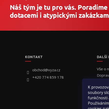
Náš tým je tu pro vás. Poradíme
dotacemi i atypickými zakázkami
Z
á
p
a
t
KONTAKT
DALŠÍ
í
Vše o 
obchod
@
vyza.cz
Doprav
+420 774 859 178
Individ
K provozov
Jak obj
soubory slo
Hodnoc
funkčnosti 
Kontak
Používáním
cookies na