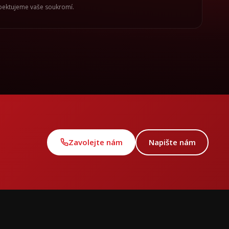
spektujeme vaše soukromí.
Zavolejte nám
Napište nám