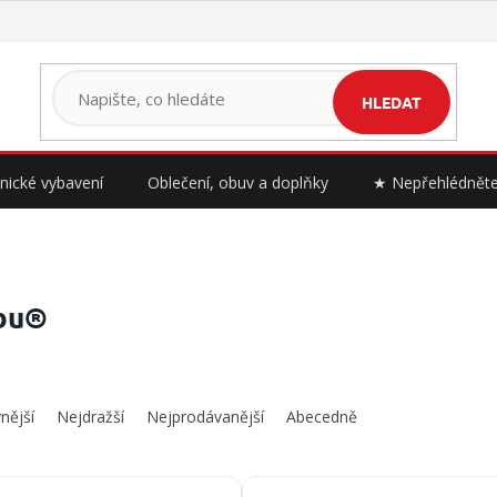
HLEDAT
nické vybavení
Oblečení, obuv a doplňky
★ Nepřehlédnět
bu®
nější
Nejdražší
Nejprodávanější
Abecedně