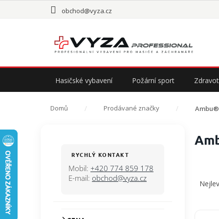
Přejít
obchod@vyza.cz
na
obsah
Hasičské vybavení
Požární sport
Zdravot
Domů
Prodávané značky
Ambu®
P
Am
o
s
RYCHLÝ KONTAKT
t
Mobil:
+420 774 859 178
Ř
r
E-mail:
obchod@vyza.cz
a
Nejlev
a
z
n
e
n
n
V
í