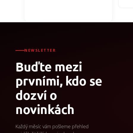
cena
NEWSLETTER
Buďte mezi
prvními, kdo se
dozví o
novinkách
Každý měsíc vám pošleme přehled