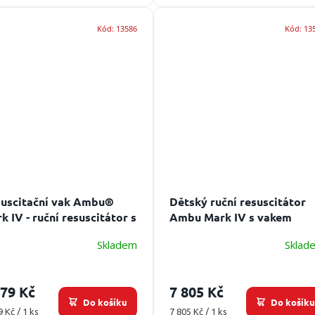
Kód:
13586
Kód:
13
uscitační vak Ambu®
Dětský ruční resuscitátor
k IV - ruční resuscitátor s
Ambu Mark IV s vakem
ervoárem
Skladem
Sklad
079 Kč
7 805 Kč
Do košíku
Do košík
ná
Měrná
9 Kč / 1 ks
7 805 Kč / 1 ks