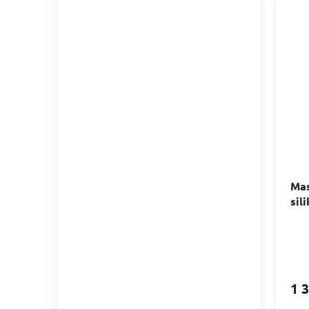
Mas
sil
dos
1 