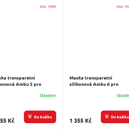
Kód:
19455
Kód:
19
ka transparetní
Maska transparetní
ikonová Ambu 5 pro
silikonová Ambu 6 pro
pělé
dospělé
Skladem
Sklad
Do košíku
Do košík
355 Kč
1 355 Kč