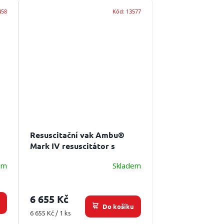
458
Kód:
13577
Resuscitační vak Ambu®
Mark IV resuscitátor s
rezervoárem
em
Skladem
6 655 Kč
u
Do košíku
Měrná
6 655 Kč / 1 ks
cena: