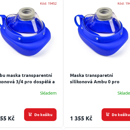
Kód:
19452
Kód:
19
u maska transparentní
Maska transparetní
ikonová 3/4 pro dospělé a
silikonová Ambu 0 pro
i
novorozence
Skladem
Sklad
Do košíku
Do košík
355 Kč
1 355 Kč