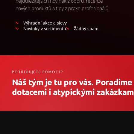
nejdůležitějších novinek z oboru, recenze
nových produktů a tipy z praxe profesionálů.
Výhradní akce a slevy
Novinky v sortimentu
Žádný spam
POTŘEBUJETE POMOCT?
Náš tým je tu pro vás. Poradíme
dotacemi i atypickými zakázkami
Z
á
p
a