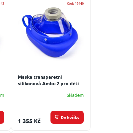
443
Kód:
19449
Maska transparetní
silikonová Ambu 2 pro děti
em
Skladem
u
Do košíku
1 355 Kč