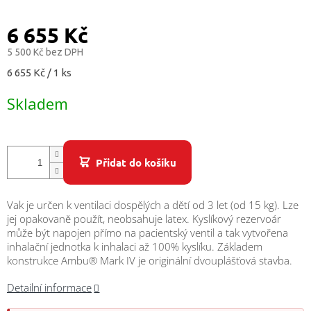
/
6 655 Kč
Přihlášení
5 500 Kč bez DPH
Měrná
6 655 Kč / 1 ks
cena:
Skladem
Přidat do košíku
Vak je určen k ventilaci dospělých a dětí od 3 let (od 15 kg). Lze
jej opakovaně použít, neobsahuje latex. Kyslíkový rezervoár
může být napojen přímo na pacientský ventil a tak vytvořena
inhalační jednotka k inhalaci až 100% kyslíku. Základem
konstrukce Ambu® Mark IV je originální dvouplášťová stavba.
Detailní informace