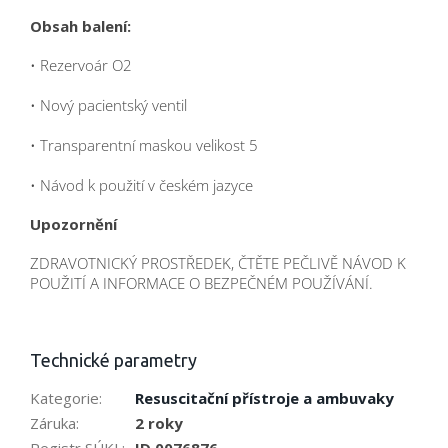
Obsah balení:
• Rezervoár O2
• Nový pacientský ventil
• Transparentní maskou velikost 5
• Návod k použití v českém jazyce
Upozornění
ZDRAVOTNICKÝ PROSTŘEDEK, ČTĚTE PEČLIVĚ NÁVOD K
POUŽITÍ A INFORMACE O BEZPEČNÉM POUŽÍVÁNÍ.
Technické parametry
Kategorie
:
Resuscitační přístroje a ambuvaky
Záruka
:
2 roky
Registr SÚKL
:
ID 0076876