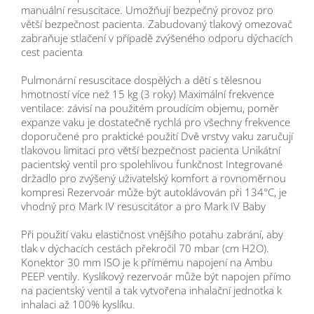
manuální resuscitace. Umožňují bezpečný provoz pro
větší bezpečnost pacienta. Zabudovaný tlakový omezovač
zabraňuje stlačení v případě zvýšeného odporu dýchacích
cest pacienta
Pulmonární resuscitace dospělých a dětí s tělesnou
hmotností více než 15 kg (3 roky) Maximální frekvence
ventilace: závisí na použitém proudícím objemu, poměr
expanze vaku je dostatečně rychlá pro všechny frekvence
doporučené pro praktické použití Dvě vrstvy vaku zaručují
tlakovou limitaci pro větší bezpečnost pacienta Unikátní
pacientský ventil pro spolehlivou funkčnost Integrované
držadlo pro zvýšený uživatelský komfort a rovnoměrnou
kompresi Rezervoár může být autoklávován při 134°C, je
vhodný pro Mark IV resuscitátor a pro Mark IV Baby
Při použití vaku elastičnost vnějšího potahu zabrání, aby
tlak v dýchacích cestách překročil 70 mbar (cm H2O).
Konektor 30 mm ISO je k přímému napojení na Ambu
PEEP ventily. Kyslíkový rezervoár může být napojen přímo
na pacientský ventil a tak vytvořena inhalační jednotka k
inhalaci až 100% kyslíku.