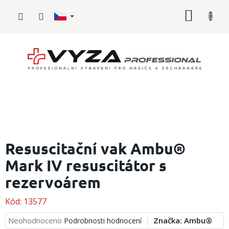
Přejít
NÁKUP
na
obsah
KOŠÍK
Hasičské
vybavení
Resuscitační vak Ambu®
Mark IV resuscitátor s
Požární
sport
rezervoárem
Zdravotnické
vybavení
Kód:
13577
Průměrné
Neohodnoceno
Značka:
Ambu®
Podrobnosti hodnocení
Oblečení,