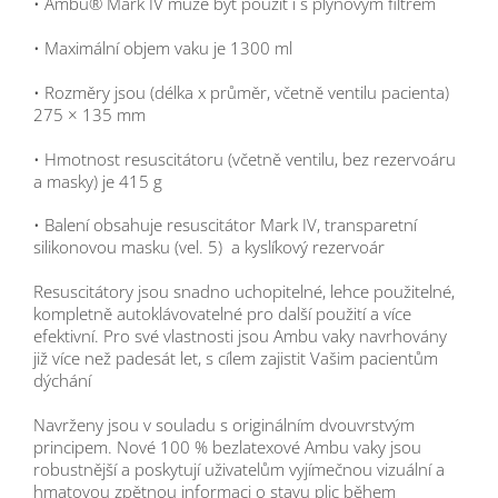
• Ambu® Mark IV může být použit i s plynovým filtrem
• Maximální objem vaku je 1300 ml
• Rozměry jsou (délka x průměr, včetně ventilu pacienta)
275 × 135 mm
• Hmotnost resuscitátoru (včetně ventilu, bez rezervoáru
a masky) je 415 g
• Balení obsahuje resuscitátor Mark IV, transparetní
silikonovou masku (vel. 5) a kyslíkový rezervoár
Resuscitátory jsou snadno uchopitelné, lehce použitelné,
kompletně autoklávovatelné pro další použití a více
efektivní. Pro své vlastnosti jsou Ambu vaky navrhovány
již více než padesát let, s cílem zajistit Vašim pacientům
dýchání
Navrženy jsou v souladu s originálním dvouvrstvým
principem. Nové 100 % bezlatexové Ambu vaky jsou
robustnější a poskytují uživatelům vyjímečnou vizuální a
hmatovou zpětnou informaci o stavu plic během