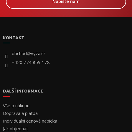
Napište nám
Z
á
p
KONTAKT
a
t
í
obchod
@
vyza.cz
+420 774 859 178
DALŠÍ INFORMACE
Vše o nákupu
Doprava a platba
Individuální cenová nabídka
Jak objednat