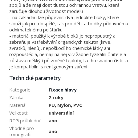
spojů a že mají dost tlustou ochrannou vrstvu, která
zaručuje dlouhou životnost modelu
- na základnu lze připevnit dva jednolité bloky, které
slouží jak pro dospělé, tak pro děti, a to díky přídavnému
odnímatelnému polštářku
- materiál použitý k výrobě bloků je nepropustný a
zabraňuje vstřebávání organických tekutin (krve,
zvratků, hlenů), nepoškodí ho chemické látky ani
rozpouštědla, nemají na něj vliv žádné fyzikální činitele a
zůstává měkký i při změně teploty; lze ho snadno čistit a
je kompatibilní s rentgenovým záření
Technické parametry
Kategorie
:
Fixace hlavy
Záruka
:
2 roky
Materiál
:
PU, Nylon, PVC
Velikosti
:
universální
RTG průhledné
:
ano
Vhodné pro
ano
tomografii
: