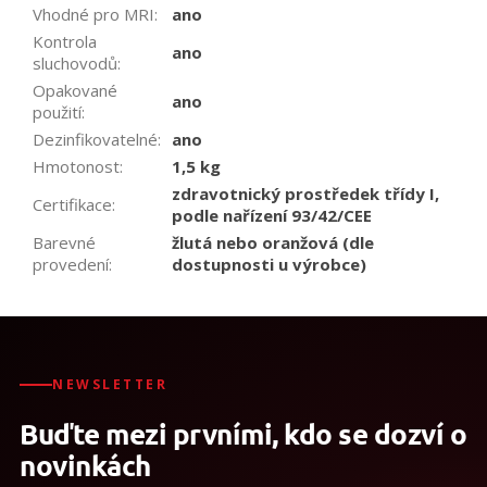
Vhodné pro MRI
:
ano
Kontrola
ano
sluchovodů
:
Opakované
ano
použití
:
Dezinfikovatelné
:
ano
Hmotonost
:
1,5 kg
zdravotnický prostředek třídy I,
Certifikace
:
podle nařízení 93/42/CEE
Barevné
žlutá nebo oranžová (dle
provedení
:
dostupnosti u výrobce)
NEWSLETTER
Buďte mezi prvními, kdo se dozví o
novinkách