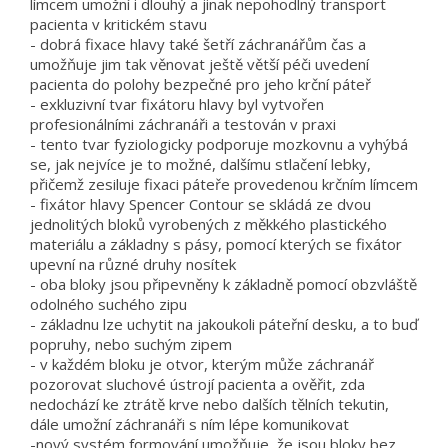
límcem umožní i dlouhý a jinak nepohodlný transport
pacienta v kritickém stavu
- dobrá fixace hlavy také šetří záchranářům čas a
umožňuje jim tak věnovat ještě větší péči uvedení
pacienta do polohy bezpečné pro jeho krční páteř
- exkluzivní tvar fixátoru hlavy byl vytvořen
profesionálními záchranáři a testován v praxi
- tento tvar fyziologicky podporuje mozkovnu a vyhýbá
se, jak nejvíce je to možné, dalšímu stlačení lebky,
přičemž zesiluje fixaci páteře provedenou krčním límcem
- fixátor hlavy Spencer Contour se skládá ze dvou
jednolitých bloků vyrobených z měkkého plastického
materiálu a základny s pásy, pomocí kterých se fixátor
upevní na různé druhy nosítek
- oba bloky jsou připevněny k základně pomocí obzvláště
odolného suchého zipu
- základnu lze uchytit na jakoukoli páteřní desku, a to buď
popruhy, nebo suchým zipem
- v každém bloku je otvor, kterým může záchranář
pozorovat sluchové ústrojí pacienta a ověřit, zda
nedochází ke ztrátě krve nebo dalších tělních tekutin,
dále umožní záchranáři s ním lépe komunikovat
-nový systém formování umožňuje, že jsou bloky bez