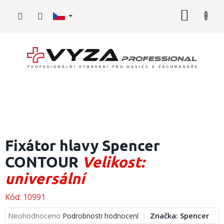
Přejít
NÁKUP
na
obsah
KOŠÍK
Hasičské
vybavení
Fixátor hlavy Spencer
CONTOUR
Velikost:
Požární
sport
universální
Zdravotnické
vybavení
Kód:
10991
Průměrné
Neohodnoceno
Značka:
Spencer
Podrobnosti hodnocení
Oblečení,