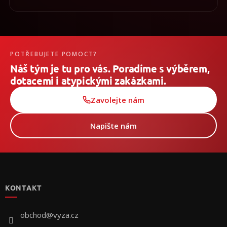
POTŘEBUJETE POMOCT?
Náš tým je tu pro vás. Poradíme s výběrem,
dotacemi i atypickými zakázkami.
Zavolejte nám
Napište nám
Z
á
p
KONTAKT
a
t
í
obchod
@
vyza.cz