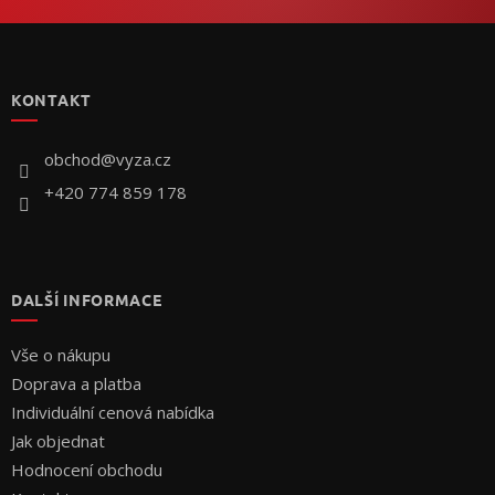
Z
á
p
KONTAKT
a
t
í
obchod
@
vyza.cz
+420 774 859 178
DALŠÍ INFORMACE
Vše o nákupu
Doprava a platba
Individuální cenová nabídka
Jak objednat
Hodnocení obchodu