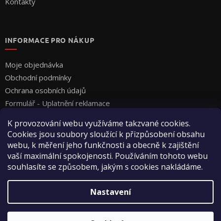
Kontakty
INFORMACE PRO NÁKUP
Moje objednávka
Obchodní podmínky
Ochrana osobních údajů
Formulář - Uplatnění reklamace
Formulář - Odstoupení od smlouvy
K provozování webu využíváme takzvané cookies.
Cookies jsou soubory sloužící k přizpůsobení obsahu
webu, k měření jeho funkčnosti a obecně k zajištění
vaší maximální spokojenosti. Používáním tohoto webu
souhlasíte se způsobem, jakým s cookies nakládáme.
Vytvořil Shoptet
Nastavení
Copyright 2026
Vyza Professional s.r.o.
. Všechna práva