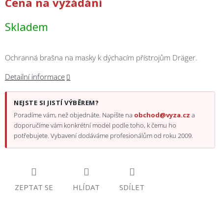
Cena na vyžádání
/
Skladem
Přihlášení
Ochranná brašna na masky k dýchacím přístrojům Dräger.
Detailní informace
NEJSTE SI JISTÍ VÝBĚREM?
Poradíme vám, než objednáte. Napište na
obchod@vyza.cz
a
doporučíme vám konkrétní model podle toho, k čemu ho
potřebujete. Vybavení dodáváme profesionálům od roku 2009.
ZEPTAT SE
HLÍDAT
SDÍLET