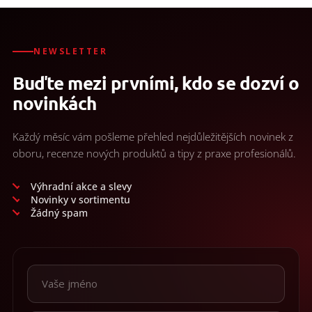
NEWSLETTER
Buďte mezi prvními, kdo se dozví o
novinkách
Každý měsíc vám pošleme přehled nejdůležitějších novinek z
oboru, recenze nových produktů a tipy z praxe profesionálů.
Výhradní akce a slevy
Novinky v sortimentu
Žádný spam