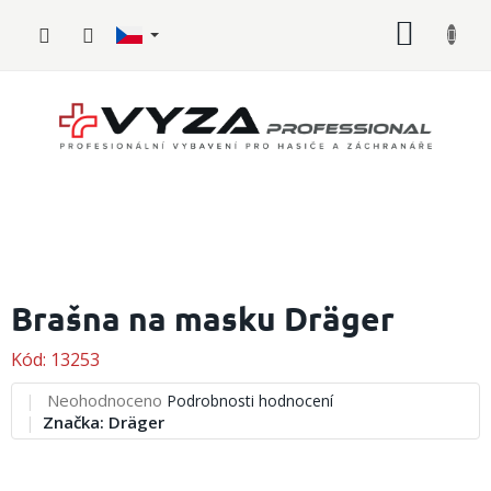
Přejít
NÁKUP
na
obsah
KOŠÍK
Hasičské
vybavení
Brašna na masku Dräger
Požární
Kód:
13253
sport
Průměrné
Neohodnoceno
Podrobnosti hodnocení
Zdravotnické
hodnocení
Značka:
Dräger
vybavení
produktu
je
Oblečení,
0,0