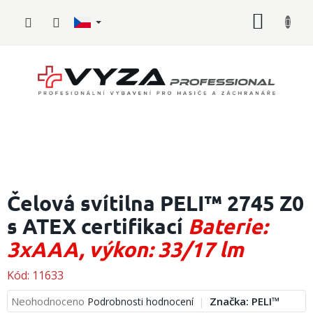
Přejít
NÁKUP
na
obsah
KOŠÍK
Hasičské
vybavení
Čelová svítilna PELI™ 2745 Z0
s ATEX certifikací
Baterie:
Požární
sport
3xAAA, výkon: 33/17 lm
Zdravotnické
vybavení
Kód:
11633
Průměrné
Neohodnoceno
Značka:
PELI™
Podrobnosti hodnocení
Oblečení,