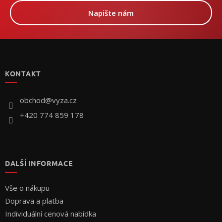
Napište nám
Z
á
p
KONTAKT
a
t
í
obchod
@
vyza.cz
+420 774 859 178
DALŠÍ INFORMACE
Vše o nákupu
Doprava a platba
Individuální cenová nabídka