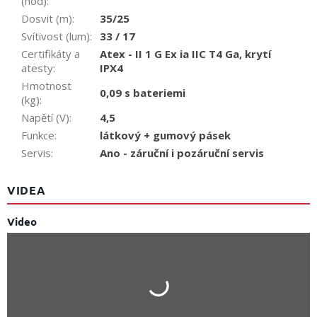
(hod)
:
Dosvit (m)
:
35/25
Svítivost (lum)
:
33 / 17
Certifikáty a
Atex - II 1 G Ex ia IIC T4 Ga, krytí
atesty
:
IPX4
Hmotnost
0,09 s bateriemi
(kg)
:
Napětí (V)
:
4,5
Funkce
:
látkový + gumový pásek
Servis
:
Ano - záruční i pozáruční servis
VIDEA
Video