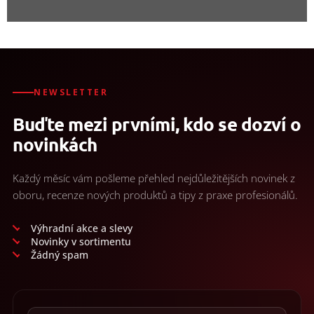
NEWSLETTER
Buďte mezi prvními, kdo se dozví o
novinkách
Každý měsíc vám pošleme přehled nejdůležitějších novinek z
oboru, recenze nových produktů a tipy z praxe profesionálů.
Výhradní akce a slevy
Novinky v sortimentu
Žádný spam