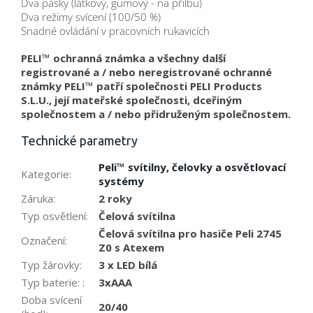
Dva pásky (látkový, gumový - na přilbu)
Dva režimy svícení (100/50 %)
Snadné ovládání v pracovních rukavicích
PELI™ ochranná známka a všechny další
registrované a / nebo neregistrované ochranné
známky PELI™ patří společnosti PELI Products
S.L.U., její mateřské společnosti, dceřiným
společnostem a / nebo přidruženým společnostem.
Technické parametry
Peli™ svítilny, čelovky a osvětlovací
Kategorie
:
systémy
Záruka
:
2 roky
Typ osvětlení
:
Čelová svítilna
Čelová svítilna pro hasiče Peli 2745
Označení
:
Z0 s Atexem
Typ žárovky
:
3 x LED bílá
Typ baterie:
:
3xAAA
Doba svícení
20/40