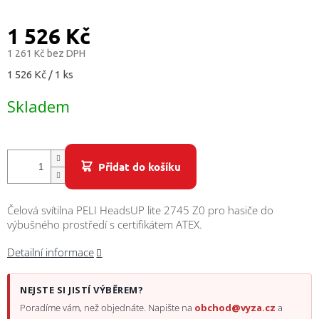
/
1 526 Kč
Přihlášení
1 261 Kč bez DPH
Měrná
1 526 Kč / 1 ks
cena:
Skladem
Přidat do košíku
Čelová svítilna PELI HeadsUP lite 2745 Z0 pro hasiče do
výbušného prostředí s certifikátem ATEX.
Detailní informace
NEJSTE SI JISTÍ VÝBĚREM?
Poradíme vám, než objednáte. Napište na
obchod@vyza.cz
a