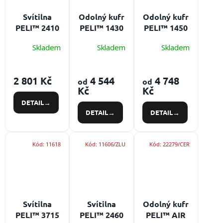
Svítilna
Odolný kufr
Odolný kufr
PELI™ 2410
PELI™ 1430
PELI™ 1450
STEALTHLITE™
Skladem
Skladem
Skladem
Z0 s ATEX
certifikací
Baterie:
2 801 Kč
4 544
4 748
od
od
4×AA,
Kč
Kč
výkon: 153
DETAIL
lm
DETAIL
DETAIL
Kód:
11618
Kód:
11606/ZLU
Kód:
22279/CER
Svítilna
Svítilna
Odolný kufr
PELI™ 3715
PELI™ 2460
PELI™ AIR