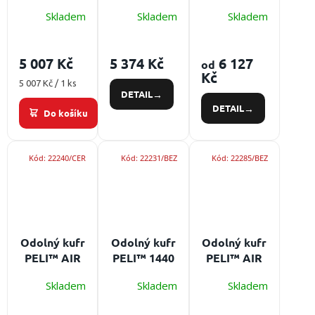
Z0 s ATEX
STEALTHLITE™
1485
Skladem
Skladem
Skladem
certifikací
Z1 s ATEX
Baterie:
certifikací
4×AA,
Baterie:
5 007 Kč
5 374 Kč
6 127
od
výkon: 189 /
akupak
Kč
90 / 23 lm
4xNiMH AA,
Měrná
5 007 Kč / 1 ks
DETAIL
cena:
výkon: 112
DETAIL
lm
Do košíku
Kód:
22240/CER
Kód:
22231/BEZ
Kód:
22285/BEZ
Odolný kufr
Odolný kufr
Odolný kufr
PELI™ AIR
PELI™ 1440
PELI™ AIR
1525
1555
Skladem
Skladem
Skladem