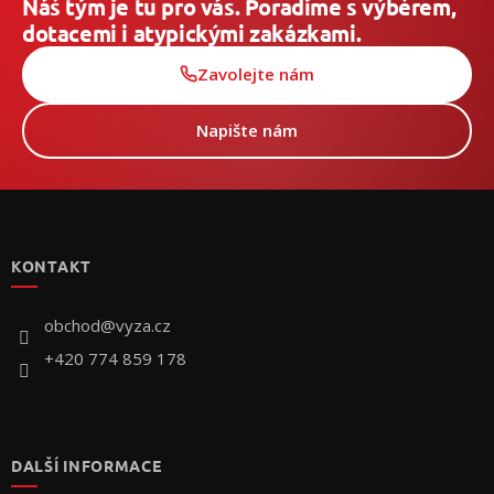
Náš tým je tu pro vás. Poradíme s výběrem,
dotacemi i atypickými zakázkami.
Zavolejte nám
Napište nám
Z
á
p
KONTAKT
a
t
í
obchod
@
vyza.cz
+420 774 859 178
DALŠÍ INFORMACE