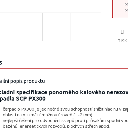
p
p
TISK
S
ailní popis produktu
kladní specifikace ponorného kalového nerezo
rpadla SCP PX300
čerpadlo PX300 je jedinečné svou schopností snížit hladinu v z
oblasti na minimální možnou úroveň (1–2 mm)
nejlepší řešení pro odvodnění sklepů proti průsakům spodní vod
bazénů, energetických rozvodů, plochých střech apod.