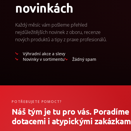
novinkách
Každý měsíc vám pošleme přehled
nejdůležitějších novinek z oboru, recenze
nových produktů a tipy z praxe profesionálů.
Výhradní akce a slevy
Novinky v sortimentu
Žádný spam
POTŘEBUJETE POMOCT?
Náš tým je tu pro vás. Poradíme
dotacemi i atypickými zakázkami