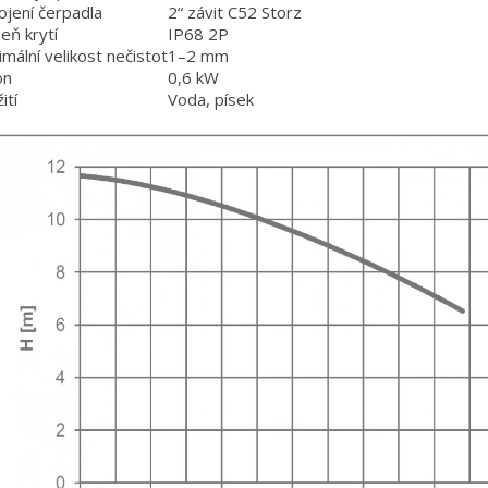
ojení čerpadla
2“ závit C52 Storz
eň krytí
IP68 2P
mální velikost nečistot
1–2 mm
on
0,6 kW
ití
Voda, písek