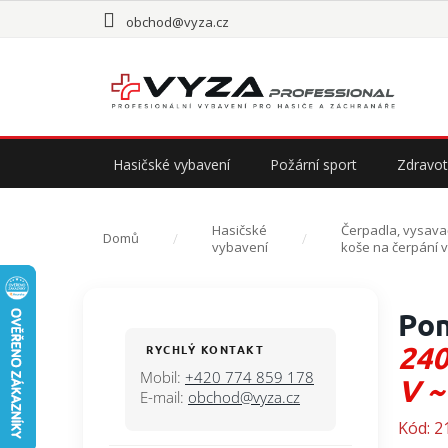
Přejít
obchod@vyza.cz
na
obsah
Hasičské vybavení
Požární sport
Zdravot
Hasičské
Čerpadla, vysava
Domů
vybavení
koše na čerpání 
P
Pon
o
s
240
RYCHLÝ KONTAKT
t
Mobil:
+420 774 859 178
V ~
r
E-mail:
obchod@vyza.cz
a
Kód:
2
n