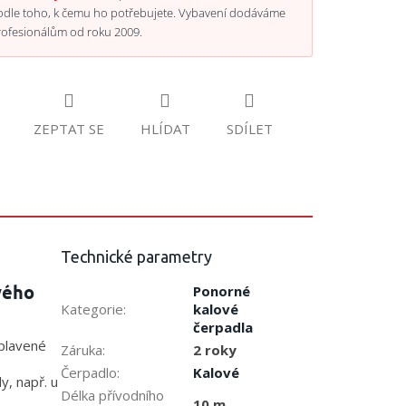
odle toho, k čemu ho potřebujete. Vybavení dodáváme
rofesionálům od roku 2009.
ZEPTAT SE
HLÍDAT
SDÍLET
Technické parametry
vého
Ponorné
Kategorie
:
kalové
čerpadla
aplavené
Záruka
:
2 roky
Čerpadlo
:
Kalové
y, např. u
Délka přívodního
10 m