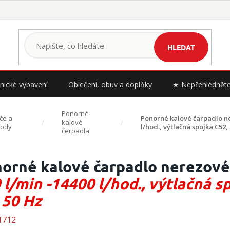
HLEDAT
nické vybavení
Oblečení, obuv a doplňky
★ Nepřehlédnět
Ponorné
če a
Ponorné kalové čarpadlo n
kalové
vody
l/hod., výtlačná spojka C52, 
čerpadla
orné kalové čarpadlo nerezov
 l/min -14400 l/hod., výtlačná sp
 50 Hz
1712