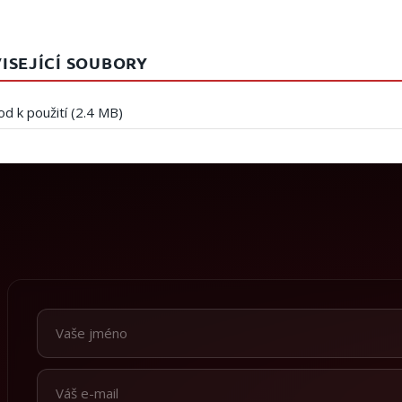
ISEJÍCÍ SOUBORY
d k použití (2.4 MB)