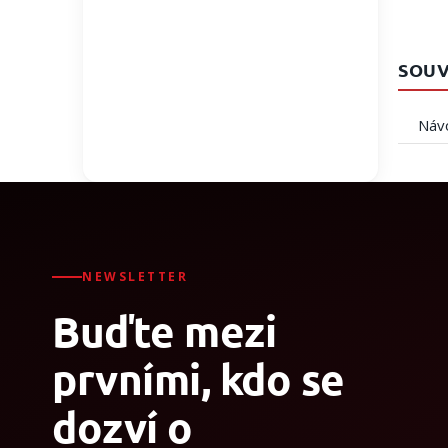
SOUV
Návo
NEWSLETTER
Buďte mezi
prvními, kdo se
dozví o