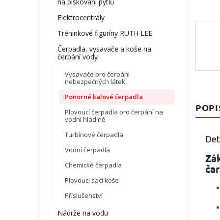
na pískování pytlů
Elektrocentrály
Tréninkové figuríny RUTH LEE
Čerpadla, vysavače a koše na
čerpání vody
Vysavače pro čerpání
nebezpečných látek
Ponorné kalové čerpadla
POPI
Plovoucí čerpadla pro čerpání na
vodní hladině
Turbínové čerpadla
Det
Vodní čerpadla
Zá
Chemické čerpadla
ča
Plovoucí sací koše
Příslušenství
Nádrže na vodu