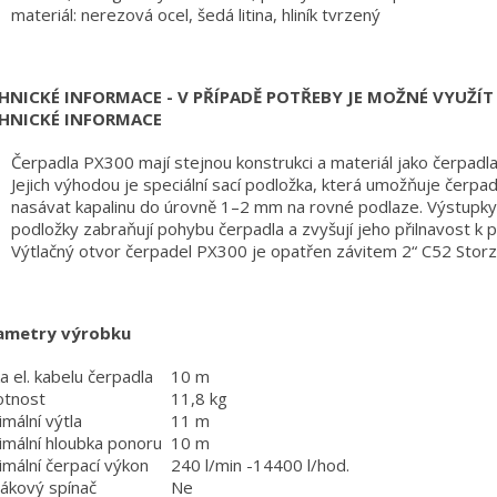
materiál: nerezová ocel, šedá litina, hliník tvrzený
HNICKÉ INFORMACE - V PŘÍPADĚ POTŘEBY JE MOŽNÉ VYUŽÍT 
HNICKÉ INFORMACE
Čerpadla PX300 mají stejnou konstrukci a materiál jako čerpadl
Jejich výhodou je speciální sací podložka, která umožňuje čerpad
nasávat kapalinu do úrovně 1–2 mm na rovné podlaze. Výstupky
podložky zabraňují pohybu čerpadla a zvyšují jeho přilnavost k 
Výtlačný otvor čerpadel PX300 je opatřen závitem 2“ C52 Storz
ametry výrobku
a el. kabelu čerpadla
10 m
tnost
11,8 kg
mální výtla
11 m
mální hloubka ponoru
10 m
mální čerpací výkon
240 l/min -14400 l/hod.
ákový spínač
Ne