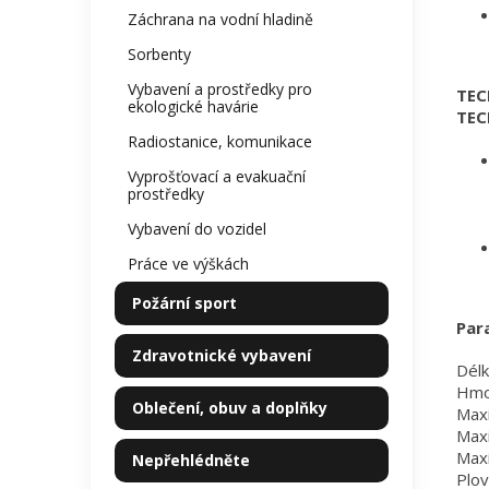
Záchrana na vodní hladině
Sorbenty
Vybavení a prostředky pro
TEC
ekologické havárie
TEC
Radiostanice, komunikace
Vyprošťovací a evakuační
prostředky
Vybavení do vozidel
Práce ve výškách
Požární sport
Par
Zdravotnické vybavení
Délk
Hmo
Oblečení, obuv a doplňky
Maxi
Maxi
Maxi
Nepřehlédněte
Plov