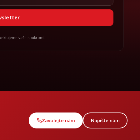
wsletter
spektujeme vaše soukromí.
Zavolejte nám
Napište nám