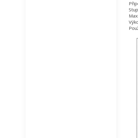
Přip
Stup
Maxi
Výk
Použ