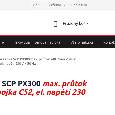
CZK
Čeština
Přihlášení
NÁKUPNÍ
Prázdný košík
KOŠÍK
e ★
Individuální cenová nabídka
Vše o nákupu
Kontak
erezové SCP PX300
max. průtok 240 l/min -14400
el. napětí 230 V ~ 50 Hz
é SCP PX300
max. průtok
ojka C52, el. napětí 230