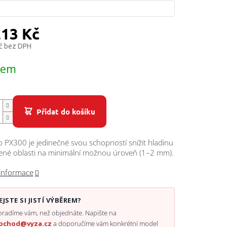
213 Kč
č bez DPH
dem
Přidat do košíku
 PX300 je jedinečné svou schopností snížit hladinu
vené oblasti na minimální možnou úroveň (1–2 mm).
 informace
EJSTE SI JISTÍ VÝBĚREM?
radíme vám, než objednáte. Napište na
bchod@vyza.cz
a doporučíme vám konkrétní model