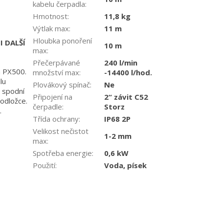
kabelu čerpadla
:
Hmotnost
:
11,8 kg
Výtlak max
:
11 m
Hloubka ponoření
I DALŠÍ
10 m
max
:
Přečerpávané
240 l/min
a PX500.
množství max
:
-14400 l/hod.
lu
Plovákový spínač
:
Ne
 spodní
Připojení na
2“ závit C52
podložce.
čerpadle
:
Storz
.
Třída ochrany
:
IP68 2P
Velikost nečistot
1-2 mm
max
:
Spotřeba energie
:
0,6 kW
Použití
:
Voda, písek