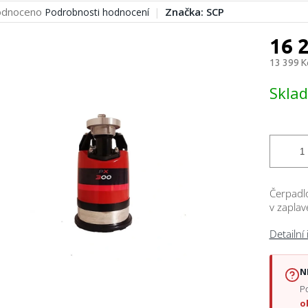
rné
dnoceno
Značka:
SCP
Podrobnosti hodnocení
cení
ktu
16 
13 399 K
Měrná
Skla
cena:
ček.
Čerpadlo
v zapla
Detailní
N
Po
o