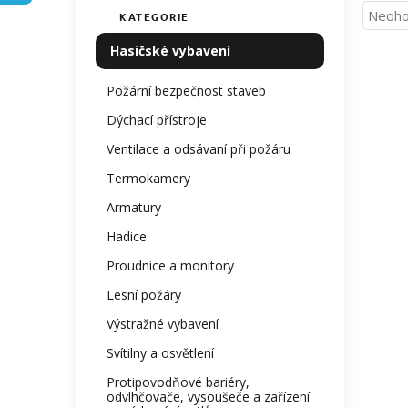
n
Průmě
Neoho
KATEGORIE
Přeskočit
í
hodno
kategorie
p
Hasičské vybavení
produ
a
je
n
0,0
Požární bezpečnost staveb
z
e
Dýchací přístroje
5
l
hvězdi
Ventilace a odsávaní při požáru
Termokamery
Armatury
Hadice
Proudnice a monitory
Lesní požáry
Výstražné vybavení
Svítilny a osvětlení
Protipovodňové bariéry,
odvlhčovače, vysoušeče a zařízení