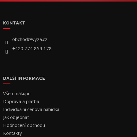
Z
á
p
KONTAKT
a
t
í
obchod
@
vyza.cz
+420 774 859 178
DALŠÍ INFORMACE
Vše o nákupu
Doprava a platba
Individuální cenová nabídka
Jak objednat
Hodnocení obchodu
Kontakty