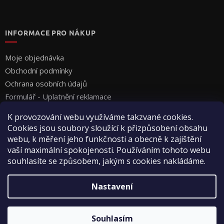
INFORMACE PRO NÁKUP
Moje objednávka
Obchodní podmínky
Ochrana osobních údajů
Formulář - Uplatnění reklamace
Formulář - Odstoupení od smlouvy
K provozování webu využíváme takzvané cookies.
Cookies jsou soubory sloužící k přizpůsobení obsahu
webu, k měření jeho funkčnosti a obecně k zajištění
vaší maximální spokojenosti. Používáním tohoto webu
souhlasíte se způsobem, jakým s cookies nakládáme.
Vytvořil Shoptet
Nastavení
Copyright 2026
Vyza Professional s.r.o.
. Všechna práva
Souhlasím
vyhrazena.