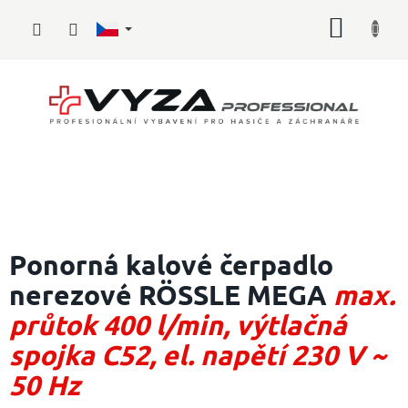
Přejít
NÁKUP
na
obsah
KOŠÍK
Hasičské
vybavení
Ponorná kalové čerpadlo
nerezové RÖSSLE MEGA
max.
Požární
sport
průtok 400 l/min, výtlačná
Zdravotnické
spojka C52, el. napětí 230 V ~
vybavení
50 Hz
Oblečení,