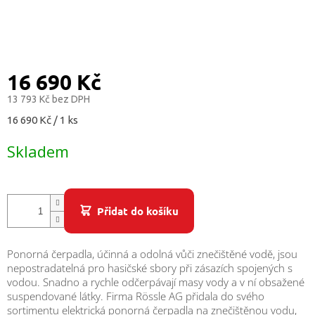
/
Přihlášení
16 690 Kč
13 793 Kč bez DPH
Měrná
16 690 Kč / 1 ks
cena:
Skladem
Přidat do košíku
Ponorná čerpadla, účinná a odolná vůči znečištěné vodě, jsou
nepostradatelná pro hasičské sbory při zásazích spojených s
vodou. Snadno a rychle odčerpávají masy vody a v ní obsažené
suspendované látky. Firma Rössle AG přidala do svého
sortimentu elektrická ponorná čerpadla na znečištěnou vodu,