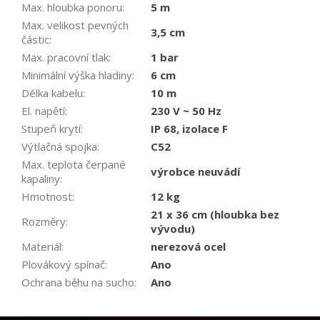
Max. hloubka ponoru
:
5 m
Max. velikost pevných
3,5 cm
částic
:
Max. pracovní tlak
:
1 bar
Minimální výška hladiny
:
6 cm
Délka kabelu
:
10 m
El. napětí
:
230 V ~ 50 Hz
Stupeň krytí
:
IP 68, izolace F
Výtlačná spojka
:
C52
Max. teplota čerpané
výrobce neuvádí
kapaliny
:
Hmotnost
:
12 kg
21 x 36 cm (hloubka bez
Rozměry
:
vývodu)
Materiál
:
nerezová ocel
Plovákový spínač
:
Ano
Ochrana běhu na sucho
:
Ano