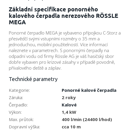
Základní specifikace ponorného
kalového čerpadla nerezového RÖSSLE
MEGA
Ponorné čerpadlo MEGA je vybaveno přípojkou C-Storz a
přesvědčí svými vstupními rozměry o 35 mm a
jednoduchou, mobilní použitelností. Více informací
naleznete v parametrech. S ponornými čerpadly na
odpadní vodu od firmy Rössle AG je váš hasičský sbor
dobře vybaven pro krizové zásahy v případě povodně,
přívalového deště a záplav.
Technické parametry
Kategorie
:
Ponorné kalové čerpadla
Záruka
:
2 roky
Čerpadlo
:
Kalové
Výkon
:
1,4 kW
Max. průtok
:
400 l/min (24400 l/hod)
Dopravní výška
:
cca 10 m