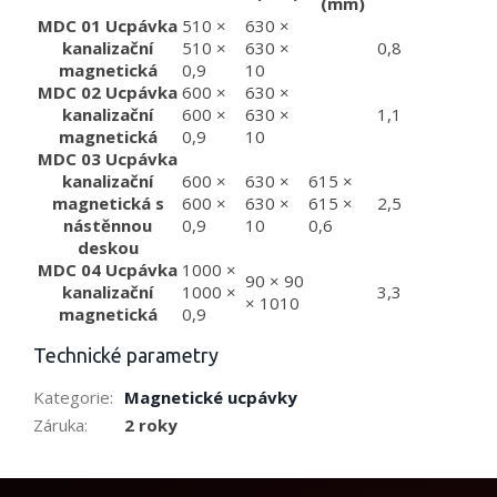
(mm)
MDC 01 Ucpávka
510 ×
630 ×
kanalizační
510 ×
630 ×
0,8
magnetická
0,9
10
MDC 02 Ucpávka
600 ×
630 ×
kanalizační
600 ×
630 ×
1,1
magnetická
0,9
10
MDC 03 Ucpávka
kanalizační
600 ×
630 ×
615 ×
magnetická s
600 ×
630 ×
615 ×
2,5
nástěnnou
0,9
10
0,6
deskou
MDC 04 Ucpávka
1000 ×
90 × 90
kanalizační
1000 ×
3,3
× 1010
magnetická
0,9
Technické parametry
Kategorie
:
Magnetické ucpávky
Záruka
:
2 roky