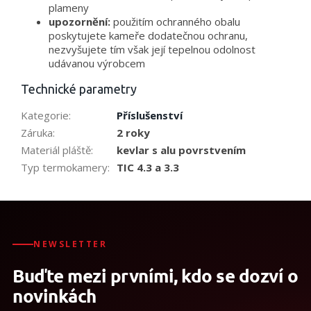
plameny
upozornění:
použitím ochranného obalu
poskytujete kameře dodatečnou ochranu,
nezvyšujete tím však její tepelnou odolnost
udávanou výrobcem
Technické parametry
Kategorie
:
Příslušenství
Záruka
:
2 roky
Materiál pláště
:
kevlar s alu povrstvením
Typ termokamery
:
TIC 4.3 a 3.3
NEWSLETTER
Buďte mezi prvními, kdo se dozví o
novinkách