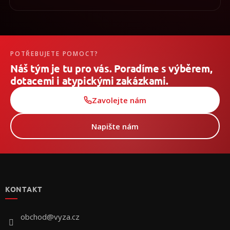
POTŘEBUJETE POMOCT?
Náš tým je tu pro vás. Poradíme s výběrem,
dotacemi i atypickými zakázkami.
Zavolejte nám
Napište nám
Z
á
p
KONTAKT
a
t
í
obchod
@
vyza.cz