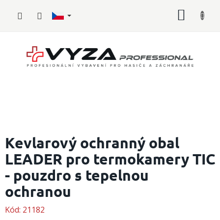
Přejít
NÁKUP
na
obsah
KOŠÍK
Hasičské
vybavení
Kevlarový ochranný obal
LEADER pro termokamery TIC
Požární
sport
- pouzdro s tepelnou
Zdravotnické
ochranou
vybavení
Kód:
21182
Oblečení,