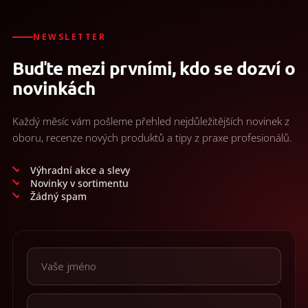
á
brání vývinu
c
n
kouře, c
í
í
NEWSLETTER
p
r
Buďte mezi prvními, kdo se dozví o
v
k
novinkách
y
v
ý
Každý měsíc vám pošleme přehled nejdůležitějších novinek z
p
oboru, recenze nových produktů a tipy z praxe profesionálů.
i
s
u
Výhradní akce a slevy
Novinky v sortimentu
Žádný spam