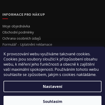
INFORMACE PRO NÁKUP
Moje objednávka
Obchodní podmínky
Ochrana osobních údajů
Formulář - Uplatnění reklamace
Formulář - Odstoupení od smlouvy
K provozování webu využíváme takzvané cookies.
Cookies jsou soubory sloužící k přizpůsobení obsahu
webu, k měření jeho funkčnosti a obecně k zajištění
vaší maximální spokojenosti. Používáním tohoto webu
souhlasíte se způsobem, jakým s cookies nakládáme.
Vytvořil Shoptet
Nastavení
Copyright 2026
Vyza Professional s.r.o.
. Všechna práva
Souhlasím
vyhrazena.