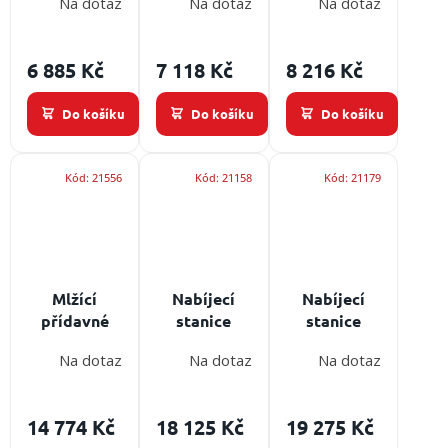
Na dotaz
Na dotaz
Na dotaz
TIC - 230 V
termokamery
LEADER pro
napájení
TIC - 12/24
termokamery
V
TIC - pevný
6 885 Kč
7 118 Kč
8 216 Kč
a odolný
Do košíku
Do košíku
Do košíku
Kód:
21556
Kód:
21158
Kód:
21179
Mlžící
Nabíjecí
Nabíjecí
přídavné
stanice
stanice
zařízení
LEADER pro
LEADER pro
Na dotaz
Na dotaz
Na dotaz
Leader
termokamery
termokamery
Rehab
TIC - 12/24
TIC - 230 V +
Mister - pro
V
14 774 Kč
18 125 Kč
19 275 Kč
chlazení a