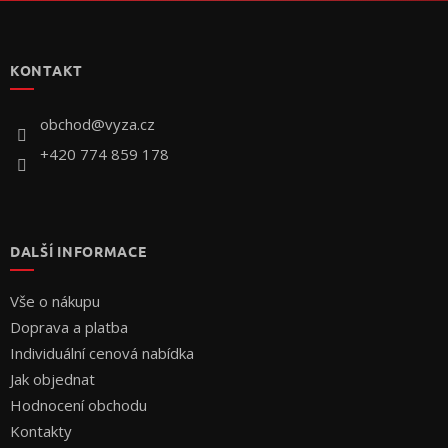
Z
á
p
KONTAKT
a
t
í
obchod
@
vyza.cz
+420 774 859 178
DALŠÍ INFORMACE
Vše o nákupu
Doprava a platba
Individuální cenová nabídka
Jak objednat
Hodnocení obchodu
Kontakty