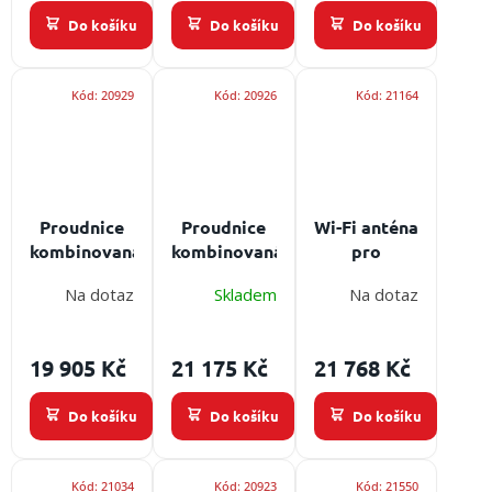
rychlou
Do košíku
Do košíku
Do košíku
regeneraci
zasahujících
hasičů a
Kód:
20929
Kód:
20926
Kód:
21164
záchranářů
Proudnice
Proudnice
Wi-Fi anténa
kombinovaná
kombinovaná
pro
Leader
Leader
bezdrátový
Na dotaz
Skladem
Na dotaz
Multiflow
Multiflow
přenos
Compact
Compact
obrazu k
150 - D25
235 - D25
termokameře
19 905 Kč
21 175 Kč
21 768 Kč
Určení:
Určení:
LEADER
univerzální
univerzální
Do košíku
Do košíku
Do košíku
proudnice,
proudnice,
průtok max.
průtok max.
150 l/min,
235 l/min,
Kód:
21034
Kód:
20923
Kód:
21550