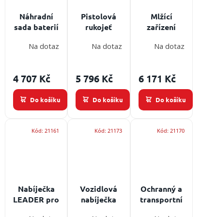
/
Náhradní
Pistolová
Mlžící
sada baterií
rukojeť
zařízení
Přihlášení
LEADER -
LEADER pro
Leader
Na dotaz
Na dotaz
Na dotaz
pro
termokamery
Mister 16
termokamery
TIC -
pro
TIC (2x
ergonomické
ventilátory
4 707 Kč
5 796 Kč
6 171 Kč
akumulátor)
držení pro
16"
zásahové
Do košíku
Do košíku
Do košíku
použití
Kód:
21161
Kód:
21173
Kód:
21170
Nabíječka
Vozidlová
Ochranný a
LEADER pro
nabíječka
transportní
termokamery
LEADER pro
kufr