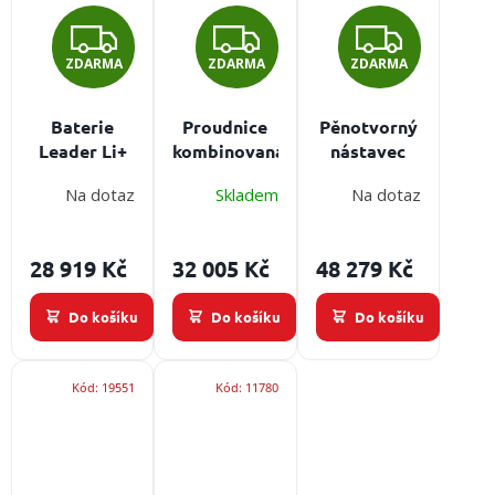
spojka D25
spojka D25
Z
Z
Z
ZDARMA
ZDARMA
ZDARMA
D
D
D
A
A
A
Baterie
Proudnice
Pěnotvorný
Leader Li+
kombinovaná
nástavec
R
R
R
pro
Leader
Leader 16"
Na dotaz
Skladem
Na dotaz
ventilátory
Flowmatic
pro tvorbu
M
M
M
BATfan 3
Trigger 250
pěny
- C52
Určení:
A
A
A
28 919 Kč
32 005 Kč
48 279 Kč
univerzální
proudnice,
Do košíku
Do košíku
Do košíku
průtok max.
250 l/min,
spojka C52
Kód:
19551
Kód:
11780