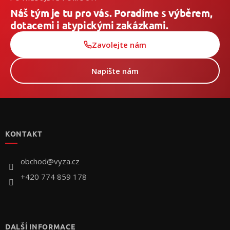
Náš tým je tu pro vás. Poradíme s výběrem,
dotacemi i atypickými zakázkami.
Zavolejte nám
Napište nám
Z
á
p
KONTAKT
a
t
í
obchod
@
vyza.cz
+420 774 859 178
DALŠÍ INFORMACE