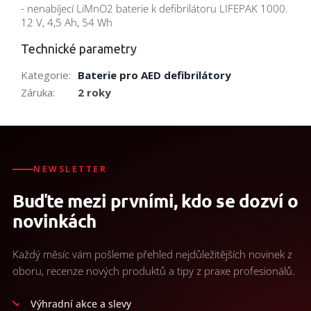
- nenabíjecí LiMnO2 baterie k defibrilátoru LIFEPAK 1000.
12 V, 4,5 Ah, 54 Wh
Technické parametry
Kategorie
:
Baterie pro AED defibrilátory
Záruka
:
2 roky
NEWSLETTER
Buďte mezi prvními, kdo se dozví o
novinkách
Každý měsíc vám pošleme přehled nejdůležitějších novinek z
oboru, recenze nových produktů a tipy z praxe profesionálů.
Výhradní akce a slevy