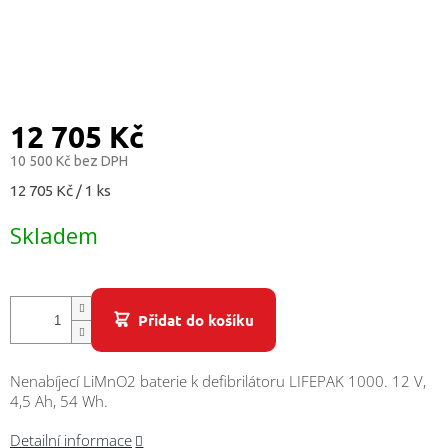
/
Přihlášení
12 705 Kč
10 500 Kč bez DPH
Měrná
12 705 Kč / 1 ks
cena:
Skladem
Přidat do košíku
Nenabíjecí LiMnO2 baterie k defibrilátoru LIFEPAK 1000. 12 V,
4,5 Ah, 54 Wh.
Detailní informace