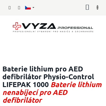
Přejít
NÁKUP
na
obsah
KOŠÍK
Hasičské
vybavení
Baterie lithium pro AED
defibrilátor Physio-Control
Požární
sport
LIFEPAK 1000
Baterie lithium
Zdravotnické
nenabíjecí pro AED
vybavení
defibrilátor
Oblečení,