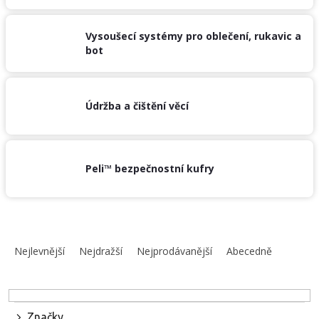
Vysoušecí systémy pro oblečení, rukavic a
bot
Údržba a čištění věcí
Peli™ bezpečnostní kufry
Ř
a
Nejlevnější
Nejdražší
Nejprodávanější
Abecedně
z
e
n
í
Značky