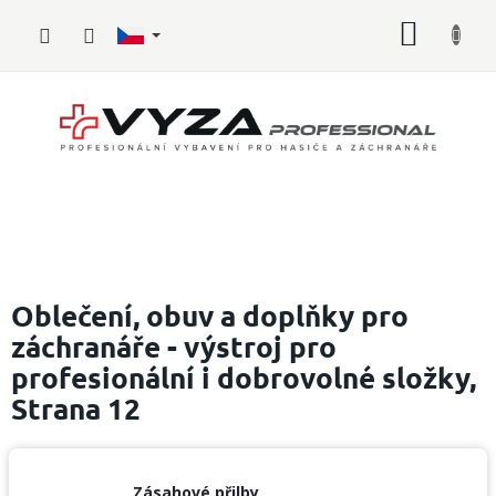
Přejít
NÁKUP
na
obsah
KOŠÍK
Hasičské
vybavení
Oblečení, obuv a doplňky pro
záchranáře - výstroj pro
Požární
profesionální i dobrovolné složky
,
sport
Strana 12
Zdravotnické
vybavení
Oblečení,
Zásahové přilby