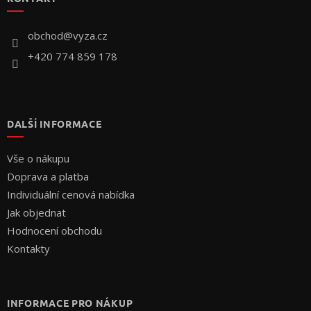
a
t
í
obchod
@
vyza.cz
+420 774 859 178
DALŠÍ INFORMACE
Vše o nákupu
Doprava a platba
Individuální cenová nabídka
Jak objednat
Hodnocení obchodu
Kontakty
INFORMACE PRO NÁKUP