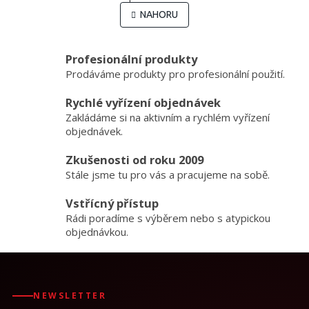
O
á
v
NAHORU
n
l
k
o
á
v
d
Profesionální produkty
á
a
Prodáváme produkty pro profesionální použití.
n
c
í
í
Rychlé vyřízení objednávek
p
Zakládáme si na aktivním a rychlém vyřízení
r
objednávek.
v
k
y
Zkušenosti od roku 2009
v
Stále jsme tu pro vás a pracujeme na sobě.
ý
p
Vstřícný přístup
i
Rádi poradíme s výběrem nebo s atypickou
s
objednávkou.
u
NEWSLETTER