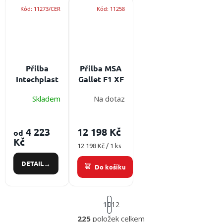
nečistot
Kód:
11273/CER
Kód:
11258
Přilba
Přilba MSA
Intechplast
Gallet F1 XF
TYTAN
-
Skladem
Na dotaz
MAX
Přilba
fluorescenční
pro
Plnohodnotná
technické
přilba
4 223
12 198 Kč
od
zásahy,
vhodná pro
Kč
hašení
hašení
Měrná
12 198 Kč / 1 ks
požárů v
cena:
požárů v
DETAIL
otevřených
uzavřených
Do košíku
prostranstvích
prostorách
S
1
12
t
r
225
položek celkem