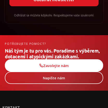
Odhlásit se můžete kdykoliv. Respektujeme vaše soukromí.
POTŘEBUJETE POMOCT?
Náš tým je tu pro vás. Poradíme s výběrem,
dotacemi i atypickými zakázkami.
Zavolejte nám
Napište nám
Z
á
p
KONTAKT