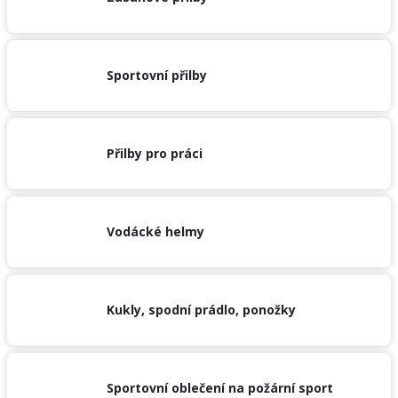
obuv
a
doplňky
Sportovní přilby
★
Nepřehlédněte
★
Individuální
cenová
Přilby pro práci
nabídka
Vše
o
nákupu
Vodácké helmy
Kontakty
Požární
sport
Kukly, spodní prádlo, ponožky
Nepřehlédněte
CZK
Sportovní oblečení na požární sport