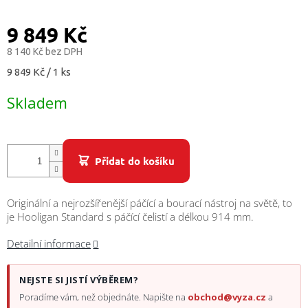
/
9 849 Kč
Přihlášení
8 140 Kč bez DPH
Měrná
9 849 Kč / 1 ks
cena:
Skladem
Přidat do košíku
Originální a nejrozšířenější páčící a bourací nástroj na světě, to
je Hooligan Standard s páčící čelistí a délkou 914 mm.
Detailní informace
NEJSTE SI JISTÍ VÝBĚREM?
Poradíme vám, než objednáte. Napište na
obchod@vyza.cz
a