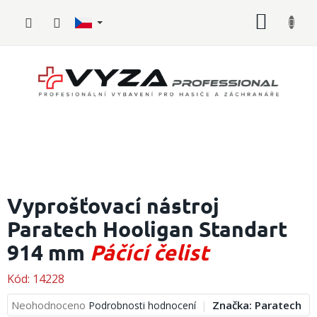
Přejít
NÁKUP
na
obsah
KOŠÍK
Hasičské
vybavení
Vyprošťovací nástroj
Paratech Hooligan Standart
Požární
sport
914 mm
Páčící čelist
Zdravotnické
vybavení
Kód:
14228
Průměrné
Neohodnoceno
Značka:
Paratech
Podrobnosti hodnocení
Oblečení,