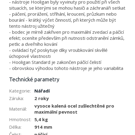
- nástroje Hooligan byly vyvinuty pro použití při všech
situacích, se kterými se mohou hasiči a záchranáři setkat
- páčení, prorážení, stříhání, kroucení, průzkum nebo
bourání - krátký výčet činností, při kterých může být
tento nástroj užitečný
- bodec je mírně zakřiven pro maximální zvedací a páčící
efekt; oceníte především při nutnosti odstranění zámků,
petlic a dveřního kování
- ovládací tyč poskytuje díky vroubkování skvělé
úchopové vlastnosti
- Hooligan Standard je zakončen páčící čelistí
- obrovskou výhodou tohoto nástroje je jeho variabilita
Technické parametry
Kategorie
:
Nářadí
Záruka
:
2 roky
vysoce kalená ocel zušlechtěné pro
Materiál
:
maximální pevnost
Hmotnost
:
5,4 kg
Délka
:
914 mm
Čelist
:
páčící