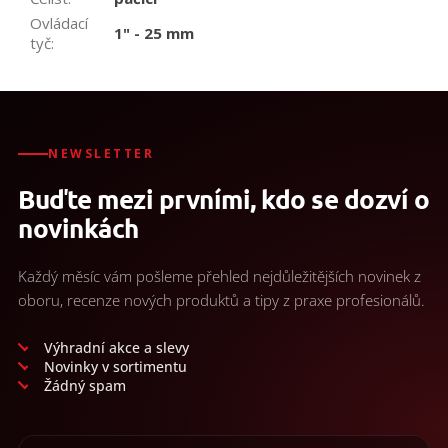
Ovládací
1" - 25 mm
tyč
:
NEWSLETTER
Buďte mezi prvními, kdo se dozví o
novinkách
Každý měsíc vám pošleme přehled nejdůležitějších novinek z
oboru, recenze nových produktů a tipy z praxe profesionálů.
Výhradní akce a slevy
Novinky v sortimentu
Žádný spam