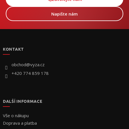
Napište nám
Z
á
p
KONTAKT
a
t
í
obchod
@
vyza.cz
+420 774 859 178
DALŠÍ INFORMACE
Vše o nákupu
Doprava a platba