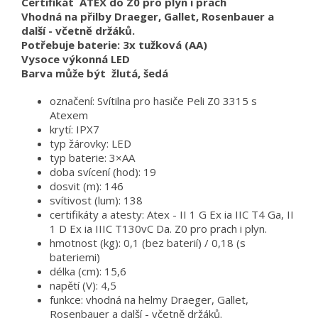
Certifikát ATEX do Z0 pro plyn i prach
Vhodná na přilby Draeger, Gallet, Rosenbauer a
další - včetně držáků.
Potřebuje baterie: 3x tužková (AA)
Vysoce výkonná LED
Barva může být žlutá, šedá
označení: Svítilna pro hasiče Peli Z0 3315 s
Atexem
krytí: IPX7
typ žárovky: LED
typ baterie: 3×AA
doba svícení (hod): 19
dosvit (m): 146
svítivost (lum): 138
certifikáty a atesty: Atex - II 1 G Ex ia IIC T4 Ga, II
1 D Ex ia IIIC T130vC Da. Z0 pro prach i plyn.
hmotnost (kg): 0,1 (bez baterií) / 0,18 (s
bateriemi)
délka (cm): 15,6
napětí (V): 4,5
funkce: vhodná na helmy Draeger, Gallet,
Rosenbauer a další - včetně držáků.