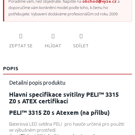
Poradíme vám, než objednáte. Napište na
obchod@vyza.cz
a
doporučíme vám konkrétní model podle toho, k čemu ho
potřebujete. Vybavení dodáváme profesionálům od roku 2009.
ZEPTAT SE
HLÍDAT
SDÍLET
POPIS
Detailní popis produktu
Hlavní specifikace svítilny PELI™ 3315
Z0 s ATEX certifikací
PELI™ 3315 Z0 s Atexem (na přilbu)
Bateriová LED svítilna PELI pro hasiče určená pro použití
ve výbušném prostředí.