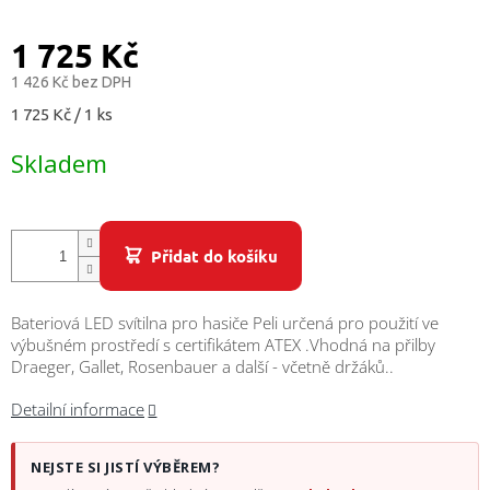
/
1 725 Kč
Přihlášení
1 426 Kč bez DPH
Měrná
1 725 Kč / 1 ks
cena:
Skladem
Přidat do košíku
Bateriová LED svítilna pro hasiče Peli určená pro použití ve
výbušném prostředí s certifikátem ATEX .Vhodná na přilby
Draeger, Gallet, Rosenbauer a další - včetně držáků..
Detailní informace
NEJSTE SI JISTÍ VÝBĚREM?