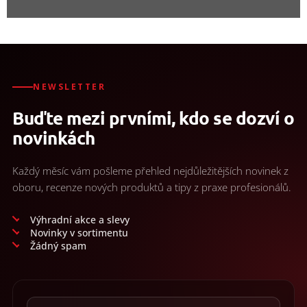
NEWSLETTER
Buďte mezi prvními, kdo se dozví o
novinkách
Každý měsíc vám pošleme přehled nejdůležitějších novinek z
oboru, recenze nových produktů a tipy z praxe profesionálů.
Výhradní akce a slevy
Novinky v sortimentu
Žádný spam