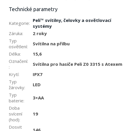
Technické parametry
Peli™ svítilny, čelovky a osvětlovací
Kategorie
:
systémy
Záruka
:
2 roky
Typ
Svítilna na přilbu
osvětlení
:
Délka
:
15,6
Označení:
Svítilna pro hasiče Peli Z0 3315 s Atexem
:
Krytí
:
IPX7
Typ
LED
žárovky
:
Typ
3×AA
baterie
:
Doba
svícení
19
(hod)
:
Dosvit
146