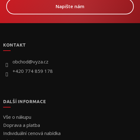
Napište nám
Z
á
p
KONTAKT
a
t
í
obchod
@
vyza.cz
+420 774 859 178
DALŠÍ INFORMACE
Vše o nákupu
Doprava a platba
Individuální cenová nabídka