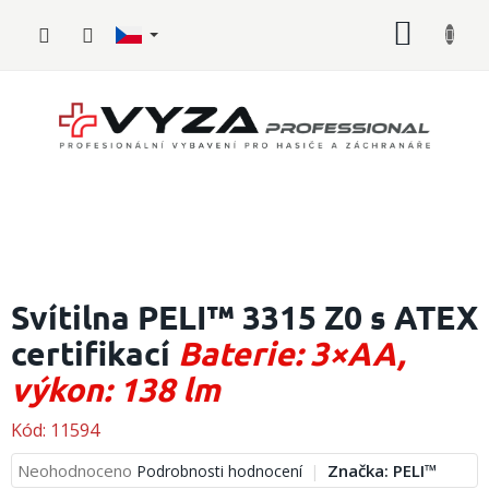
Přejít
NÁKUP
na
obsah
KOŠÍK
Hasičské
vybavení
Svítilna PELI™ 3315 Z0 s ATEX
certifikací
Baterie: 3×AA,
Požární
sport
výkon: 138 lm
Zdravotnické
vybavení
Kód:
11594
Průměrné
Neohodnoceno
Značka:
PELI™
Podrobnosti hodnocení
Oblečení,