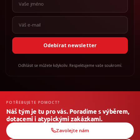
Odebírat newsletter
Odhlásit se můžete kdykoliv. Respektujeme vaše soukromí.
POTŘEBUJETE POMOCT?
Náš tým je tu pro vás. Poradíme s výběrem,
dotacemi i atypickými zakázkami.
Zavolejte nám