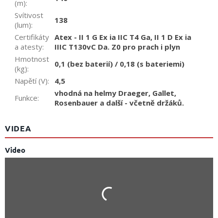
(m)
:
Svítivost
138
(lum)
:
Certifikáty
Atex - II 1 G Ex ia IIC T4 Ga, II 1 D Ex ia
a atesty
:
IIIC T130vC Da. Z0 pro prach i plyn
Hmotnost
0,1 (bez baterií) / 0,18 (s bateriemi)
(kg)
:
Napětí (V)
:
4,5
vhodná na helmy Draeger, Gallet,
Funkce
:
Rosenbauer a další - včetně držáků.
VIDEA
Video