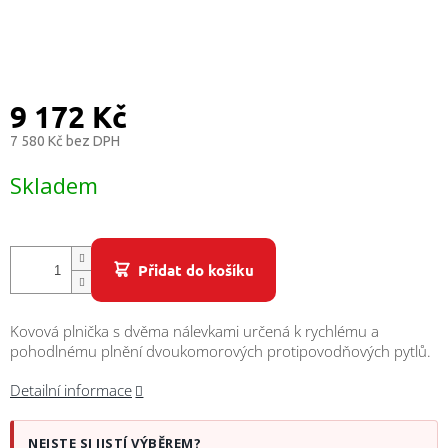
/
Přihlášení
9 172 Kč
7 580 Kč bez DPH
Měrná
Skladem
cena:
Přidat do košíku
Kovová plnička s dvěma nálevkami určená k rychlému a
pohodlnému plnění dvoukomorových protipovodňových pytlů.
Detailní informace
NEJSTE SI JISTÍ VÝBĚREM?