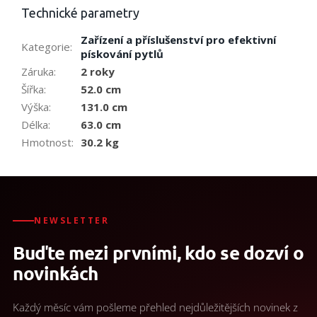
Technické parametry
Zařízení a příslušenství pro efektivní
Kategorie
:
pískování pytlů
Záruka
:
2 roky
Šířka
:
52.0 cm
Výška
:
131.0 cm
Délka
:
63.0 cm
Hmotnost
:
30.2 kg
NEWSLETTER
Buďte mezi prvními, kdo se dozví o
novinkách
Každý měsíc vám pošleme přehled nejdůležitějších novinek z