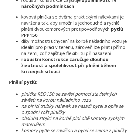
robustní konstrukce zajišťuje
spolehlivost i v
náročných podmínkách
kovová plnička se dvěma praktickými nálevkami je
navržena tak, aby umožnila jednoduché a rychlé
plnění dvoukomorových protipovodňových
pytlů
PPP150
díky možnosti uchycení na korbě nákladního vozu je
ideální pro práci v terénu, zároveň lze plnit i přímo
na zemi, což zajišťuje flexibilitu při nasazení
robustní konstrukce zaručuje dlouhou
životnost a spolehlivost při plnění během
krizových situací
Plnění pytlů:
plnička REO150 se zavěsí pomocí stavitelných
závěsů na korbu nákladního vozu
na plnící trubky nálevek se nasadí pytel a opře se
o spodní rošt plničky
obsluha stojící na korbě plní obě komory sypkým
materiálem
komory pytle se zavážou a pytel se sejme z plničky