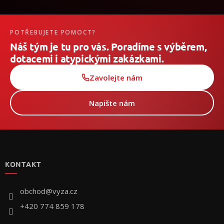
POTŘEBUJETE POMOCT?
Náš tým je tu pro vás. Poradíme s výběrem,
dotacemi i atypickými zakázkami.
Zavolejte nám
Napište nám
Z
á
p
KONTAKT
a
t
í
obchod
@
vyza.cz
+420 774 859 178