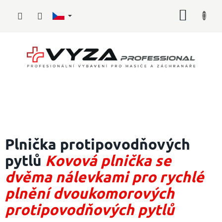
Přejít
NÁKUP
na
obsah
KOŠÍK
Hasičské
vybavení
Plnička protipovodňových
pytlů
Kovová plnička se
Požární
sport
dvěma nálevkami pro rychlé
Zdravotnické
plnění dvoukomorových
vybavení
protipovodňových pytlů
Oblečení,