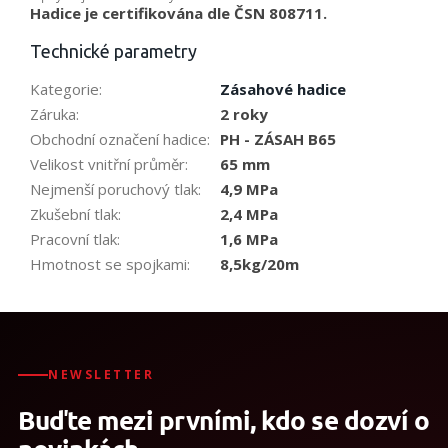
Hadice je certifikována dle ČSN 808711.
Technické parametry
Kategorie
:
Zásahové hadice
Záruka
:
2 roky
Obchodní označení hadice
:
PH - ZÁSAH B65
Velikost vnitřní průměr
:
65 mm
Nejmenší poruchový tlak
:
4,9 MPa
Zkušební tlak
:
2,4 MPa
Pracovní tlak
:
1,6 MPa
Hmotnost se spojkami
:
8,5kg/20m
NEWSLETTER
Buďte mezi prvními, kdo se dozví o