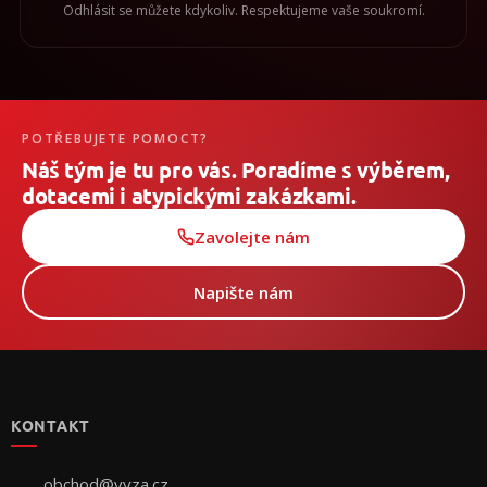
Odhlásit se můžete kdykoliv. Respektujeme vaše soukromí.
POTŘEBUJETE POMOCT?
Náš tým je tu pro vás. Poradíme s výběrem,
dotacemi i atypickými zakázkami.
Zavolejte nám
Napište nám
Z
á
p
KONTAKT
a
t
í
obchod
@
vyza.cz