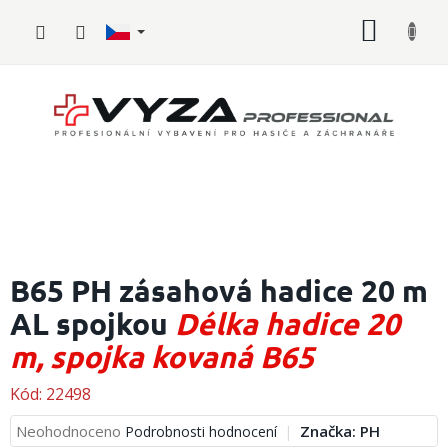
Přejít
NÁKUP
na
obsah
KOŠÍK
Hasičské
vybavení
B65 PH zásahová hadice 20 m
AL spojkou
Délka hadice 20
Požární
sport
m, spojka kovaná B65
Zdravotnické
vybavení
Kód:
22498
Průměrné
Neohodnoceno
Značka:
PH
Podrobnosti hodnocení
Oblečení,