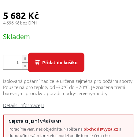
/
5 682 Kč
Přihlášení
4 696 Kč bez DPH
Měrná
Skladem
cena:
Přidat do košíku
Izolovaná požární hadice je určena zejména pro požární sporty.
Použitelná pro teploty od -30°C do +70°C. Je značena třemi
barevnými proužky v pořadí modrý-červený-modrý.
Detailní informace
NEJSTE SI JISTÍ VÝBĚREM?
Poradíme vám, než objednáte. Napište na
obchod@vyza.cz
a
doporučíme vám konkrétní model podle toho, k čemu ho