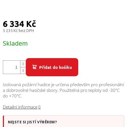
/
Přihlášení
6 334 Kč
5 235 Kč bez DPH
Měrná
Skladem
cena:
Přidat do košíku
Izolovaná požární hadice je určena především pro profesionální
a dobrovolné hasičské sbory. Použitelná pro teploty od -30°C
do +70°C.
Detailní informace
NEJSTE SI JISTÍ VÝBĚREM?