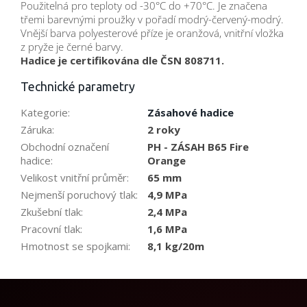
Použitelná pro teploty od -30°C do +70°C. Je značena
třemi barevnými proužky v pořadí modrý-červený-modrý.
Vnější barva polyesterové příze je oranžová, vnitřní vložka
z pryže je černé barvy.
Hadice je certifikována dle ČSN 808711.
Technické parametry
Kategorie
:
Zásahové hadice
Záruka
:
2 roky
Obchodní označení
PH - ZÁSAH B65 Fire
hadice
:
Orange
Velikost vnitřní průměr
:
65 mm
Nejmenší poruchový tlak
:
4,9 MPa
Zkušební tlak
:
2,4 MPa
Pracovní tlak
:
1,6 MPa
Hmotnost se spojkami
:
8,1 kg/20m