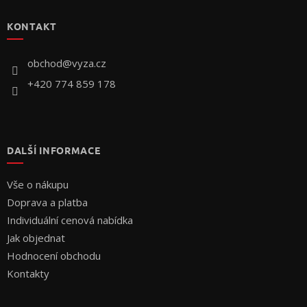
á
p
KONTAKT
a
t
í
obchod
@
vyza.cz
+420 774 859 178
DALŠÍ INFORMACE
Vše o nákupu
Doprava a platba
Individuální cenová nabídka
Jak objednat
Hodnocení obchodu
Kontakty