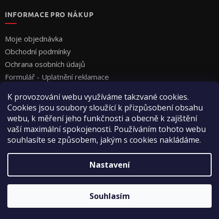
INFORMACE PRO NÁKUP
Moje objednávka
Obchodní podmínky
Ochrana osobních údajů
Formulář - Uplatnění reklamace
Formulář - Odstoupení od smlouvy
K provozování webu využíváme takzvané cookies.
Cookies jsou soubory sloužící k přizpůsobení obsahu
webu, k měření jeho funkčnosti a obecně k zajištění
vaší maximální spokojenosti. Používáním tohoto webu
souhlasíte se způsobem, jakým s cookies nakládáme.
Vytvořil Shoptet
Nastavení
Copyright 2026
Vyza Professional s.r.o.
. Všechna práva
Souhlasím
vyhrazena.