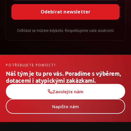
Odebírat newsletter
Odhlásit se můžete kdykoliv. Respektujeme vaše soukromí.
POTŘEBUJETE POMOCT?
Náš tým je tu pro vás. Poradíme s výběrem,
dotacemi i atypickými zakázkami.
Zavolejte nám
Napište nám
Z