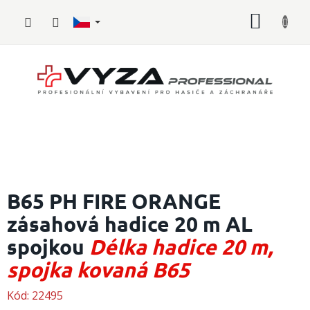
Přejít
NÁKUP
na
obsah
KOŠÍK
Hasičské
vybavení
B65 PH FIRE ORANGE
zásahová hadice 20 m AL
Požární
sport
spojkou
Délka hadice 20 m,
Zdravotnické
spojka kovaná B65
vybavení
Kód:
22495
Oblečení,