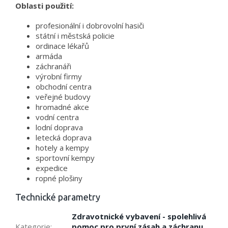
Oblasti použití:
profesionální i dobrovolní hasiči
státní i městská policie
ordinace lékařů
armáda
záchranáři
výrobní firmy
obchodní centra
veřejné budovy
hromadné akce
vodní centra
lodní doprava
letecká doprava
hotely a kempy
sportovní kempy
expedice
ropné plošiny
Technické parametry
Zdravotnické vybavení - spolehlivá
Kategorie
:
pomoc pro první zásah a záchranu