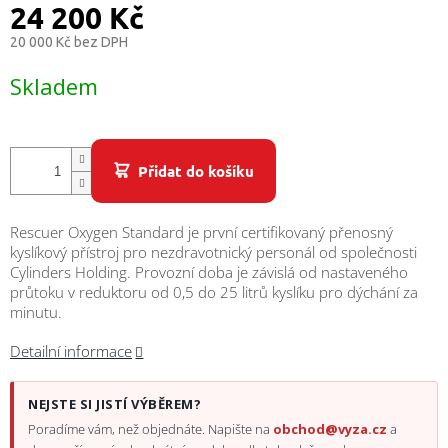
/
24 200 Kč
20 000 Kč bez DPH
Přihlášení
Měrná
Skladem
cena:
Přidat do košíku
Rescuer Oxygen Standard je první certifikovaný přenosný
kyslíkový přístroj pro nezdravotnický personál od společnosti
Cylinders Holding. Provozní doba je závislá od nastaveného
průtoku v reduktoru od 0,5 do 25 litrů kyslíku pro dýchání za
minutu.
Detailní informace
NEJSTE SI JISTÍ VÝBĚREM?
Poradíme vám, než objednáte. Napište na
obchod@vyza.cz
a