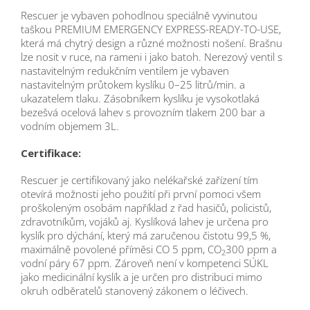
Rescuer je vybaven pohodlnou speciálně vyvinutou
taškou PREMIUM EMERGENCY EXPRESS-READY-TO-USE,
která má chytrý design a různé možnosti nošení. Brašnu
lze nosit v ruce, na rameni i jako batoh. Nerezový ventil s
nastavitelným redukčním ventilem je vybaven
nastavitelným průtokem kyslíku 0–25 litrů/min. a
ukazatelem tlaku. Zásobníkem kyslíku je vysokotlaká
bezešvá ocelová lahev s provozním tlakem 200 bar a
vodním objemem 3L.
Certifikace:
Rescuer je certifikovaný jako nelékařské zařízení tím
otevírá možnosti jeho použití při první pomoci všem
proškoleným osobám například z řad hasičů, policistů,
zdravotníkům, vojáků aj. Kyslíková lahev je určena pro
kyslík pro dýchání, který má zaručenou čistotu 99,5 %,
maximálně povolené příměsi CO 5 ppm, CO
300 ppm a
2
vodní páry 67 ppm. Zároveň není v kompetenci SÚKL
jako medicinální kyslík a je určen pro distribuci mimo
okruh odběratelů stanovený zákonem o léčivech.