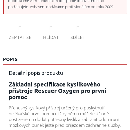
doporučíme vám konkrétní model podle toho, k čemu ho
potřebujete. Vybavení dodáváme profesionálům od roku 2009.
ZEPTAT SE
HLÍDAT
SDÍLET
POPIS
Detailní popis produktu
Základní specifikace kyslíkového
přístroje Rescuer Oxygen pro první
pomoc
Přenosný kyslíkový přístroj určený pro poskytnutí
nelékařské první pomoci. Díky němu můžete účinně
postiženému dodat potřebný kyslík a zabránit odumírání
mozkových buněk ještě před příjezdem záchranné služby.