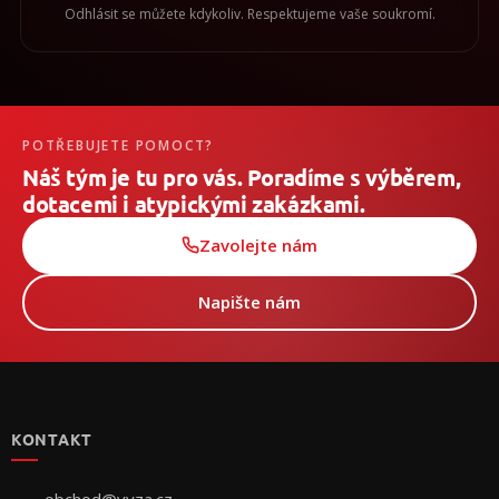
Odhlásit se můžete kdykoliv. Respektujeme vaše soukromí.
POTŘEBUJETE POMOCT?
Náš tým je tu pro vás. Poradíme s výběrem,
dotacemi i atypickými zakázkami.
Zavolejte nám
Napište nám
Z
á
p
KONTAKT
a
t
í
obchod
@
vyza.cz