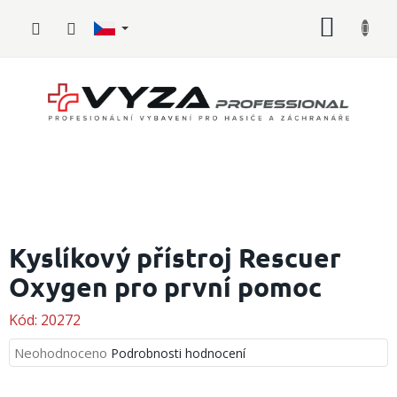
Přejít
NÁKUP
na
obsah
KOŠÍK
Hasičské
vybavení
Kyslíkový přístroj Rescuer
Oxygen pro první pomoc
Požární
sport
Kód:
20272
Zdravotnické
vybavení
Průměrné
Neohodnoceno
Podrobnosti hodnocení
hodnocení
produktu
Oblečení,