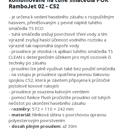
RamboJet 02 - C52
- je určena k vedení hasebního zásahu s rozpuštěným
hasivem, přiměšovaným z pevné náplně tuhého
smáčedla TS ECO
- tuhá smáčedla snižují povrchové tření vody a tím
výrazně zvyšují hasící účinnost vodného roztoku a
výrazně tak napomáhá úspoře vody
- proudnice je vhodná i k aplikaci tuhého smáčedla TS
CLEAN s detergenčním účinkem pro mytí vozovek či
techniky po zásahu
- proudnici lze plně využívat také bez použití smáčedla
- na vstupu je proudnice opatřena pevnou tlakovou
spojkou C52, která je závitem připojena k průtočné
pistolové kovové rukojeti
- proudnice je osazena kulovým ventilem
- pomocí funkce Flush pročistíte proudnici od tuhých
nečistot po ukončení hasebního zásahu
- r
ozměry:
572 × 110 × 242 mm
- materiál:
hliníková slitina s povrchovou úpravou
polyesterovým povrstvením
- dosah plným proudem:
až 30m