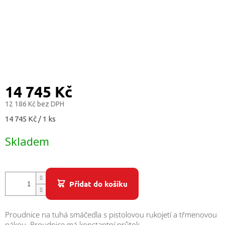
/
Přihlášení
14 745 Kč
12 186 Kč bez DPH
Měrná
14 745 Kč / 1 ks
cena:
Skladem
Přidat do košíku
Proudnice na tuhá smáčedla s pistolovou rukojetí a třmenovou
pákou. Proudnice má konstantní průtok.