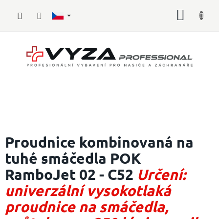
Přejít
NÁKUP
na
obsah
KOŠÍK
Hasičské
vybavení
Proudnice kombinovaná na
tuhé smáčedla POK
Požární
sport
RamboJet 02 - C52
Určení:
Zdravotnické
univerzální vysokotlaká
vybavení
proudnice na smáčedla,
Oblečení,