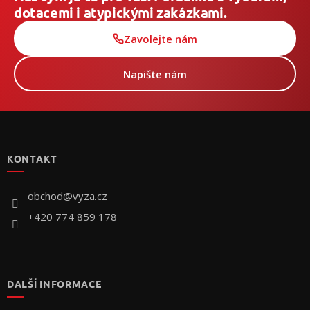
dotacemi i atypickými zakázkami.
Zavolejte nám
Napište nám
Z
á
p
KONTAKT
a
t
í
obchod
@
vyza.cz
+420 774 859 178
DALŠÍ INFORMACE