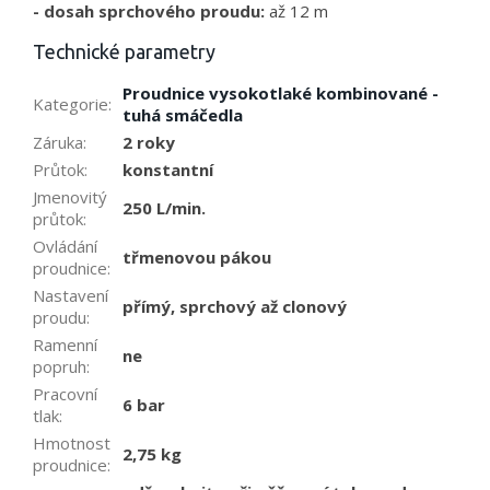
- dosah sprchového proudu:
až 12 m
Technické parametry
Proudnice vysokotlaké kombinované -
Kategorie
:
tuhá smáčedla
Záruka
:
2 roky
Průtok
:
konstantní
Jmenovitý
250 L/min.
průtok
:
Ovládání
třmenovou pákou
proudnice
:
Nastavení
přímý, sprchový až clonový
proudu
:
Ramenní
ne
popruh
:
Pracovní
6 bar
tlak
:
Hmotnost
2,75 kg
proudnice
: