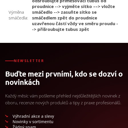
odšroubujte přiměšovací tubus od
proudnice --> vyjměte sítko ––> vložte
Výměna
smáčedlo --> zasuňte sítko se
smáčedla
:
smáčedlem zpět do proudnice
uzavřenou částí vždy ve směru proudu -
-> přišroubujte tubus zpět
NEWSLETTER
Buďte mezi prvními, kdo se dozví o
novinkách
Každý měsíc vám pošleme přehled nejdůležitějších novinek z
oboru, recenze nových produktů a tipy z praxe profesionálů.
Výhradní akce a slevy
Novinky v sortimentu
Žádný spam