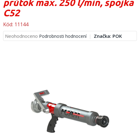
průtok max. 250 l/min, spojka
obuv
a
C52
doplňky
Kód:
11144
★
Nepřehlédněte
Průměrné
Neohodnoceno
Značka:
POK
Podrobnosti hodnocení
★
hodnocení
produktu
Individuální
cenová
je
nabídka
0,0
z
Vše
5
o
nákupu
hvězdiček.
Kontakty
Požární
sport
Nepřehlédněte
CZK