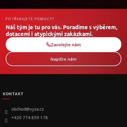
POTŘEBUJETE POMOCT?
Náš tým je tu pro vás. Poradíme s výběrem,
dotacemi i atypickými zakázkami.
Zavolejte nám
Napište nám
Z
á
p
KONTAKT
a
t
í
obchod
@
vyza.cz
+420 774 859 178