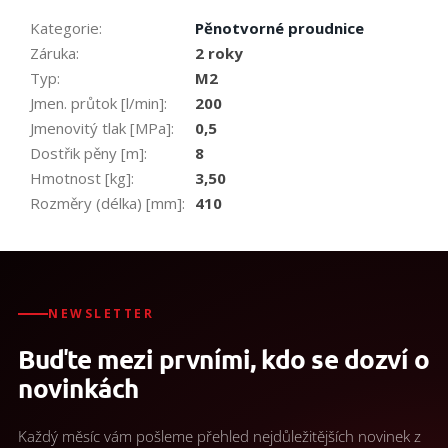
Kategorie
:
Pěnotvorné proudnice
Záruka
:
2 roky
Typ
:
M2
Jmen. průtok [l/min]
:
200
Jmenovitý tlak [MPa]
:
0,5
Dostřik pěny [m]
:
8
Hmotnost [kg]
:
3,50
Rozměry (délka) [mm]
:
410
NEWSLETTER
Buďte mezi prvními, kdo se dozví o
novinkách
Každý měsíc vám pošleme přehled nejdůležitějších novinek z