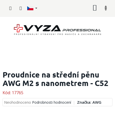
Přejít
NÁKUP
na
obsah
KOŠÍK
Hasičské
vybavení
Proudnice na střední pěnu
AWG M2 s nanometrem - C52
Požární
sport
Kód:
17765
Zdravotnické
vybavení
Průměrné
Neohodnoceno
Značka:
AWG
Podrobnosti hodnocení
hodnocení
produktu
Oblečení,