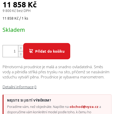
/
11 858 Kč
9 800 Kč bez DPH
Přihlášení
Měrná
11 858 Kč / 1 ks
cena:
Skladem
Přidat do košíku
Pěnotvorná proudnice je malá a snadno ovladatelná. Směs
vody a pěnidla stříká přes trysku na síto, přičemž se nasáváním
vzduchu vytváří pěna. Proudnice je vybavena manometrem.
Detailní informace
NEJSTE SI JISTÍ VÝBĚREM?
Poradíme vám, než objednáte. Napište na
obchod@vyza.cz
a
doporučíme vám konkrétní model podle toho, k čemu ho