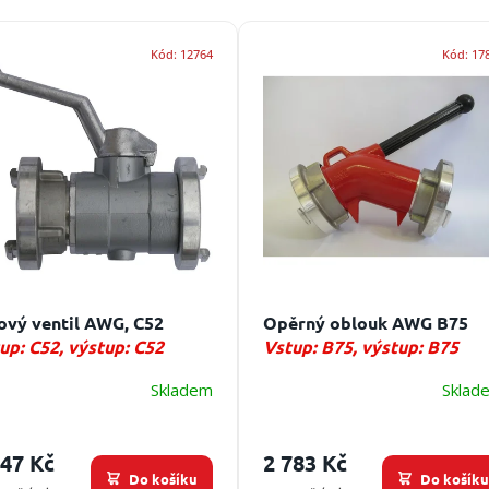
Kód:
12764
Kód:
17
ový ventil AWG, C52
Opěrný oblouk AWG B75
up: C52, výstup: C52
Vstup: B75, výstup: B75
Skladem
Sklad
547 Kč
2 783 Kč
Do košíku
Do košík