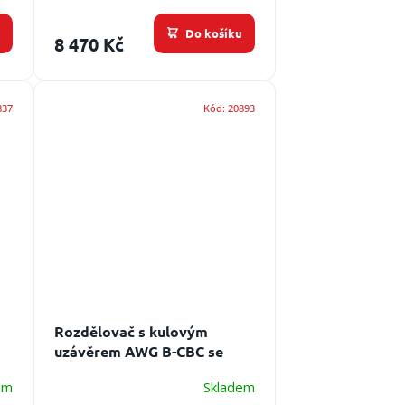
u
Do košíku
8 470 Kč
837
Kód:
20893
Rozdělovač s kulovým
uzávěrem AWG B-CBC se
spojkami
Vstup: 1xB,
em
Skladem
výstup:2xC, 1xB