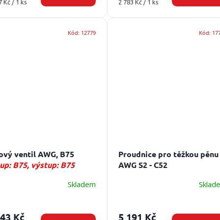
ná
Měrná
7 Kč / 1 ks
2 783 Kč / 1 ks
:
cena:
Kód:
12779
Kód:
17
ový ventil AWG, B75
Proudnice pro těžkou pěnu
up: B75, výstup: B75
AWG S2 - C52
Skladem
Sklad
143 Kč
5 191 Kč