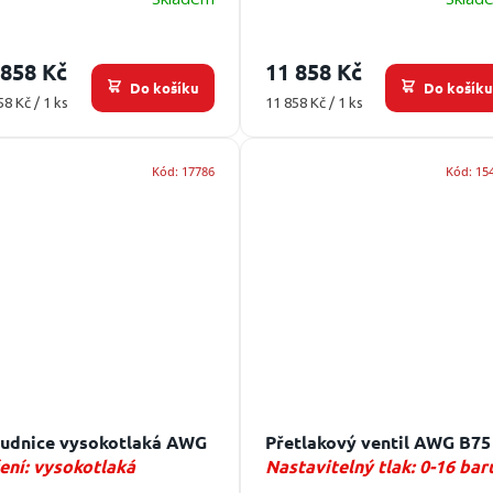
 858 Kč
11 858 Kč
Do košíku
Do košík
ná
Měrná
58 Kč / 1 ks
11 858 Kč / 1 ks
:
cena:
Kód:
17786
Kód:
15
udnice vysokotlaká AWG
Přetlakový ventil AWG B75
ení: vysokotlaká
Nastavitelný tlak: 0-16 bar
udnice, průtok max. 200