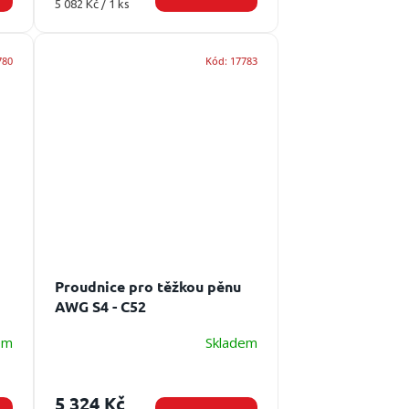
Měrná
5 082 Kč / 1 ks
cena:
780
Kód:
17783
Proudnice pro těžkou pěnu
AWG S4 - C52
em
Skladem
5 324 Kč