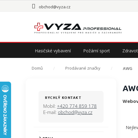
Přejít
obchod@vyza.cz
na
obsah
Hasičské vybavení
Požární sport
Zdravot
Domů
Prodávané značky
AWG
P
AW
o
s
RYCHLÝ KONTAKT
Webov
t
Mobil:
+420 774 859 178
r
E-mail:
obchod@vyza.cz
a
Ř
n
a
Nejlev
n
z
í