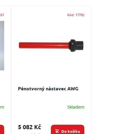
831
Kód:
17792
Pěnotvorný nástavec AWG
em
Skladem
5 082 Kč
u
Do košíku