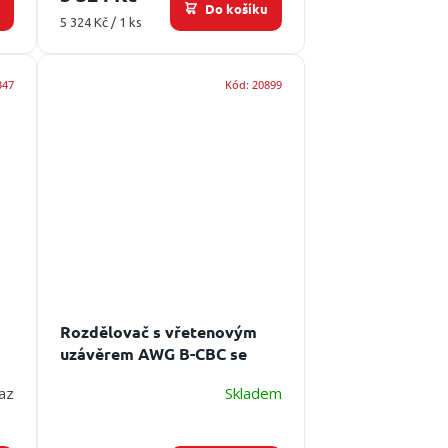
u
Do košíku
Měrná
5 324 Kč / 1 ks
cena:
347
Kód:
20899
Rozdělovač s vřetenovým
uzávěrem AWG B-CBC se
spojkami
Vstup: 1xB,
az
Skladem
výstup:2xC, 1xB