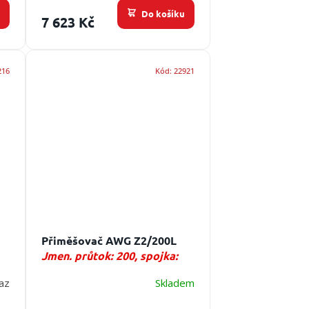
u
Do košíku
7 623 Kč
216
Kód:
22921
Přiměšovač AWG Z2/200L
Jmen. průtok: 200, spojka:
C52
az
Skladem