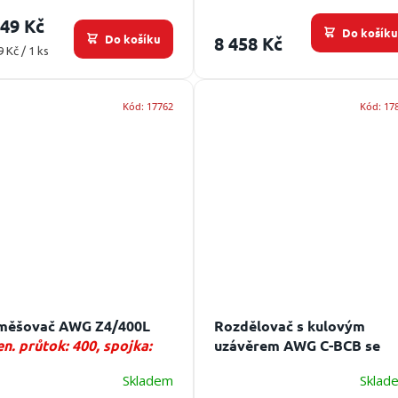
349 Kč
Do košík
Do košíku
8 458 Kč
ná
9 Kč / 1 ks
:
Kód:
17762
Kód:
17
měšovač AWG Z4/400L
Rozdělovač s kulovým
n. průtok: 400, spojka:
uzávěrem AWG C-BCB se
2
spojkami
Vstup: 1xC,
Skladem
Sklad
výstup:2xB, 1xC