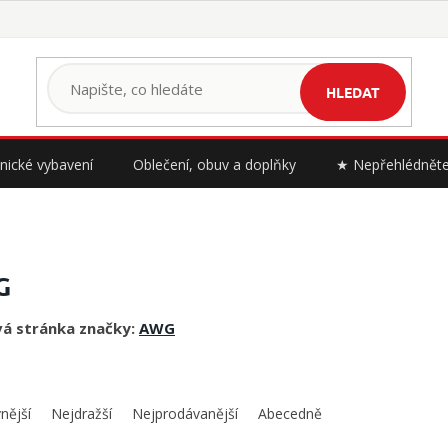
HLEDAT
nické vybavení
Oblečení, obuv a doplňky
★ Nepřehlédnět
G
á stránka značky:
AWG
nější
Nejdražší
Nejprodávanější
Abecedně