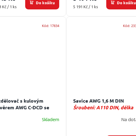
Do košíku
Do košík
ná
Měrná
3 Kč / 1 ks
5 191 Kč / 1 ks
:
cena:
Kód:
17834
Kód:
23
dělovač s kulovým
Savice AWG 1,6 M DIN
věrem AWG C-DCD se
Šroubení: A110 DIN, délka
ojkami
Vstup: 1xC,
1,6 m
Skladem
Na dot
tup:2xD, 1xC