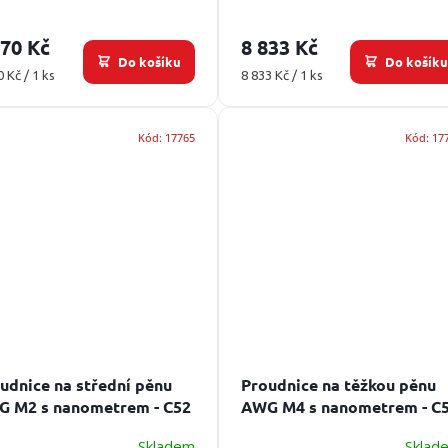
470 Kč
8 833 Kč
Do košíku
Do košík
ná
Měrná
0 Kč / 1 ks
8 833 Kč / 1 ks
:
cena:
Kód:
17765
Kód:
17
udnice na střední pěnu
Proudnice na těžkou pěnu
 M2 s nanometrem - C52
AWG M4 s nanometrem - C
Skladem
Sklad