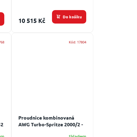
Do košíku
u
10 515 Kč
768
Kód:
17804
Proudnice kombinovaná
52
AWG Turbo-Spritze 2000/2 -
C52
Určení: univerzální
em
Skladem