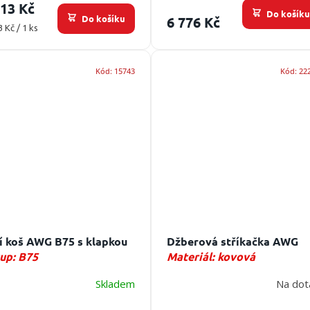
413 Kč
Do košík
Do košíku
6 776 Kč
ná
3 Kč / 1 ks
:
Kód:
15743
Kód:
22
í koš AWG B75 s klapkou
Džberová stříkačka AWG
up: B75
Materiál: kovová
Skladem
Na dot