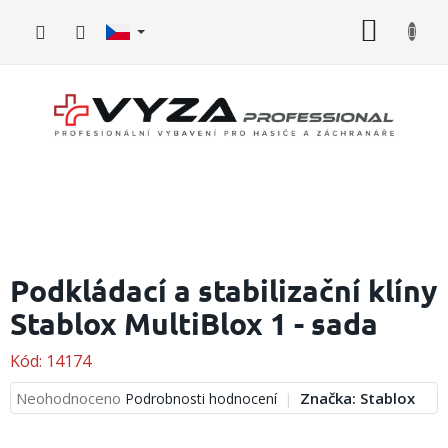
Přejít
NÁKUP
na
obsah
KOŠÍK
Hasičské
vybavení
Podkládací a stabilizační klíny
Stablox MultiBlox 1 - sada
Požární
sport
Kód:
14174
Zdravotnické
vybavení
Průměrné
Neohodnoceno
Značka:
Stablox
Podrobnosti hodnocení
hodnocení
produktu
Oblečení,