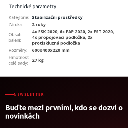
Technické parametry
Kategorie
:
Stabilizační prostředky
Záruka
:
2 roky
4x FSK 2020, 6x FAP 2020, 2x FST 2020,
Obsah
4x propojovací podložka, 2x
balení
:
protiskluzná podložka
Rozměry
:
600x400x220 mm
Hmotnost
27 kg
celé sady
:
NEWSLETTER
Buďte mezi prvními, kdo se dozví o
novinkách