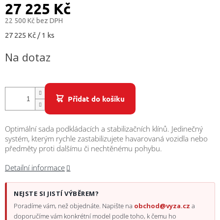
/
27 225 Kč
22 500 Kč bez DPH
Přihlášení
Měrná
27 225 Kč / 1 ks
cena:
Na dotaz
Přidat do košíku
Optimální sada podkládacích a stabilizačních klínů. Jedinečný
systém, kterým rychle zastabilizujete havarovaná vozidla nebo
předměty proti dalšímu či nechtěnému pohybu.
Detailní informace
NEJSTE SI JISTÍ VÝBĚREM?
Poradíme vám, než objednáte. Napište na
obchod@vyza.cz
a
doporučíme vám konkrétní model podle toho, k čemu ho