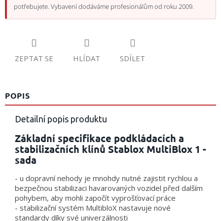
potřebujete. Vybavení dodáváme profesionálům od roku 2009.
ZEPTAT SE
HLÍDAT
SDÍLET
POPIS
Detailní popis produktu
Základní specifikace podkládacích a
stabilizačních klínů Stablox MultiBlox 1 -
sada
- u dopravní nehody je mnohdy nutné zajistit rychlou a
bezpečnou stabilizaci havarovaných vozidel před dalším
pohybem, aby mohli započít vyprošťovací práce
- stabilizační systém MultibloX nastavuje nové
standardy díky své univerzálnosti