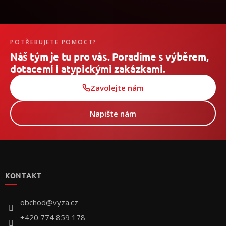
POTŘEBUJETE POMOCT?
Náš tým je tu pro vás. Poradíme s výběrem,
dotacemi i atypickými zakázkami.
Zavolejte nám
Napište nám
Z
á
p
KONTAKT
a
t
í
obchod
@
vyza.cz
+420 774 859 178