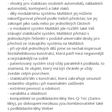
- vhodný pro stabilizaci osobních automobilů, nákladních
automobilů, kontejnerů a také vlaků
- díky modulárnímu systému MultibloX jej můžete
nakonfigurovat přesně podle Vašich představ; lze jej
zakoupit jako sadu nebo po jednotlivých částech
- o modulární systém MultibliX jde rozšířit také Váš
stávající stabilizační systém; MultibloX přichází s
jednoduchým řešením v podobě universální desky pro
přechod ze stávajícího systému na MultibloX
- při výrobě jednotlivých dílů jsme se nechali inspirovat
šestiúhelníkovou konstrukcí, která patří mezi nejpevnější
a nejstabilnější na světě
- patentovaný systém stojí vždy paralelně k podkladu; to
znamená, že objekt, který má být chráněn je vždy
zvedán celým povrchem
- stabilizační klín s konstrukcí, která zabraňuje sesunutí
zedaného objektu i při maximálním zatížením
- extrémní pevnost a odolnost
- variabilita a skladnost
- kompatibilní se podkládacími klíny Res-Q-Tec (Zumro
klíny), po dokoupení mezikusu jsou kombinovatelné také
s podkládacími klíny Weber