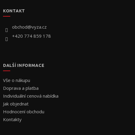
p
KONTAKT
a
t
í
obchod
@
vyza.cz
+420 774 859 178
DALŠÍ INFORMACE
Vše o nákupu
Doprava a platba
Individuální cenová nabídka
Jak objednat
Hodnocení obchodu
Kontakty