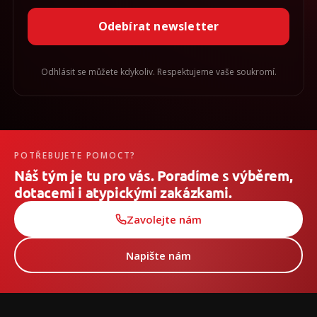
Odebírat newsletter
Odhlásit se můžete kdykoliv. Respektujeme vaše soukromí.
POTŘEBUJETE POMOCT?
Náš tým je tu pro vás. Poradíme s výběrem,
dotacemi i atypickými zakázkami.
Zavolejte nám
Napište nám
Z
á