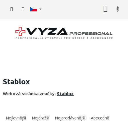
Přejít
NÁKUP
na
obsah
KOŠÍK
Hasičské
vybavení
Stablox
Požární
Webová stránka značky:
Stablox
sport
Zdravotnické
Ř
vybavení
a
Nejlevnější
Nejdražší
Nejprodávanější
Abecedně
z
Oblečení,