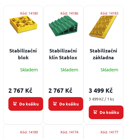
e
obuv
a
n
V
doplňky
Kód:
14180
Kód:
14186
Kód:
14183
í
ý
p
p
r
★
i
Nepřehlédněte
o
s
★
d
p
u
r
Individuální
Stabilizační
Stabilizační
Stabilizační
cenová
k
o
blok
klín Stablox
základna
nabídka
t
d
Stablox
MultiBlox
Stablox
ů
u
Skladem
Skladem
Skladem
Vše
MultiBlox
FSK 2020
MultiBlox
o
k
FAP 2020
FAP 4040
nákupu
t
2 767 Kč
2 767 Kč
3 499 Kč
ů
Kontakty
Měrná
3 499 Kč / 1 ks
Požární
Do košíku
Do košíku
cena:
sport
Do košíku
Nepřehlédněte
Kód:
14189
Kód:
14174
Kód:
14177
CZK