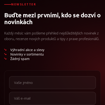
d
a
NEWSLETTER
c
Buďte mezi prvními, kdo se dozví o
í
p
novinkách
r
v
k
Každý měsíc vám pošleme přehled nejdůležitějších novinek z
y
oboru, recenze nových produktů a tipy z praxe profesionálů.
v
ý
p
Výhradní akce a slevy
i
Novinky v sortimentu
s
Žádný spam
u