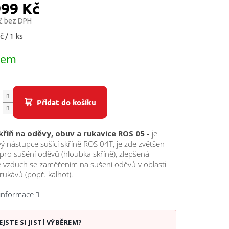
999 Kč
č bez DPH
č / 1 ks
dem
Přidat do košíku
skříň na oděvy, obuv a rukavice ROS 05 -
je
 nástupce sušící skříně ROS 04T, je zde zvětšen
pro sušéní oděvů (hloubka skříně), zlepšená
e vzduch se zaměřením na sušení oděvů v oblasti
rukávů (popř. kalhot).
 informace
EJSTE SI JISTÍ VÝBĚREM?