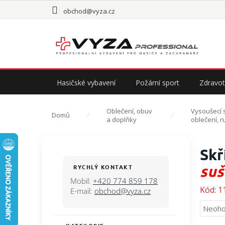
Přejít
obchod@vyza.cz
na
obsah
Hasičské vybavení
Požární sport
Zdravot
Oblečení, obuv
Vysoušecí 
Domů
a doplňky
oblečení, r
P
Skř
o
s
suš
RYCHLÝ KONTAKT
t
Mobil:
+420 774 859 178
r
Kód:
1
E-mail:
obchod@vyza.cz
a
Průmě
Neoho
n
hodno
n