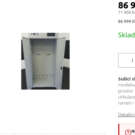
ktu
86 
71 900 K
Měrná
86 999 K
cena:
ček.
Skla
Sušící 
modelový
prostor 
cirkulac
ramen i 
Detailní
N