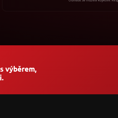
Odhlásit se můžete kdykoliv. Re
 s výběrem,
.