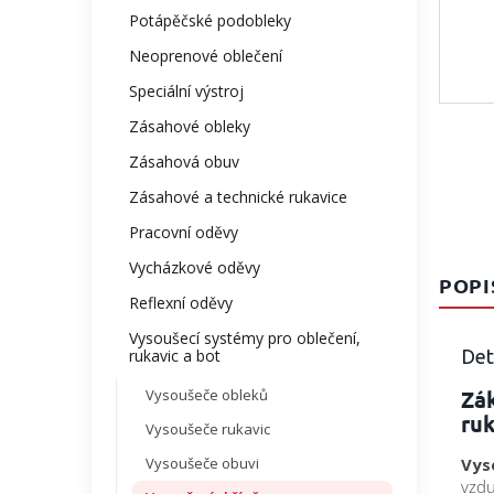
Potápěčské podobleky
Neoprenové oblečení
Speciální výstroj
Zásahové obleky
Zásahová obuv
Zásahové a technické rukavice
Pracovní oděvy
Vycházkové oděvy
POPI
Reflexní oděvy
Vysoušecí systémy pro oblečení,
Det
rukavic a bot
Zák
Vysoušeče obleků
ru
Vysoušeče rukavic
Vysoušeče obuvi
Vys
vzdu