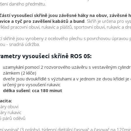
ušení daného předmětu.
částí vysoušecí skříně jsou závěsné háky na obuv, závěsné 
avice a tyč pro zavěšení kabátů a bund
. Skříň je určena pro vy
íklad pracovní obuvi, rukavic a plášťů, sportovní obuvi, rukavic a dr
cí skříně jsou vyrobeny z ocelového plechu s povrchovou úpravou
ou - snadná údržba.
rametry vysoušecí skříně ROS 05:
uzamykání pomocí 2 rozvorového uzávěru s vestavěným cylindr
zámkem (2 klíče)
dveře jsou dvoukřídlé s výztuhami a v jednom ze dvou křídel je
určený pro vysoušení rukavic
délka sušení: cca 180 minut
acita:
páry obuvi
páry rukavic
6 párů oděvů
ní vypínač (3 polohy), týdenní digitální časovač a časovač na 120mi