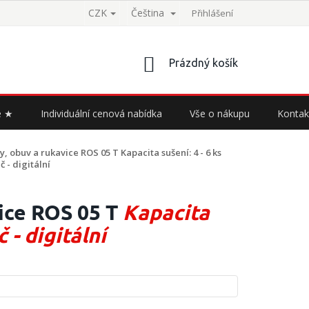
CZK
Čeština
Přihlášení
NÁKUPNÍ
Prázdný košík
KOŠÍK
e ★
Individuální cenová nabídka
Vše o nákupu
Kontak
vy, obuv a rukavice ROS 05 T
Kapacita sušení: 4 - 6 ks
 - digitální
vice ROS 05 T
Kapacita
 - digitální