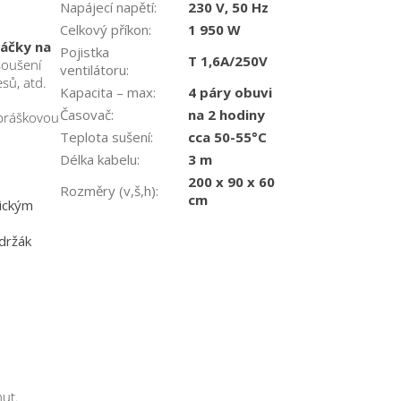
Napájecí napětí
:
230 V, 50 Hz
Celkový příkon
:
1 950 W
háčky na
Pojistka
T 1,6A/250V
soušení
ventilátoru
:
esů, atd.
Kapacita – max
:
4 páry obuvi
Časovač
:
na 2 hodiny
 práškovou
Teplota sušení
:
cca 50-55°C
Délka kabelu
:
3 m
200 x 90 x 60
Rozměry (v,š,h)
:
cm
ickým
 držák
nut.