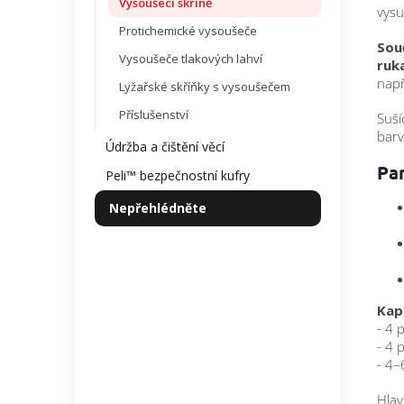
Vysoušecí skříně
vys
Protichemické vysoušeče
S
ou
Vysoušeče tlakových lahví
ruk
např
Lyžařské skříňky s vysoušečem
Příslušenství
Suší
barv
Údržba a čištění věcí
Pa
Peli™ bezpečnostní kufry
Nepřehlédněte
Kap
- 4 
- 4 
- 4–
Hlav