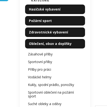
KATEGORIE
Přeskočit
produ
í
kategorie
je
p
Hasičské vybavení
0,0
a
z
n
5
Požární sport
e
hvězdi
l
Zdravotnické vybavení
Oblečení, obuv a doplňky
Zásahové přilby
Sportovní přilby
Přilby pro práci
Vodácké helmy
Kukly, spodní prádlo, ponožky
Sportovní oblečení na požární
sport
Suché obleky a oděvy