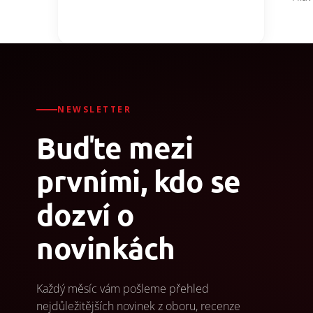
NEWSLETTER
Buďte mezi
prvními, kdo se
dozví o
novinkách
Každý měsíc vám pošleme přehled
nejdůležitějších novinek z oboru, recenze