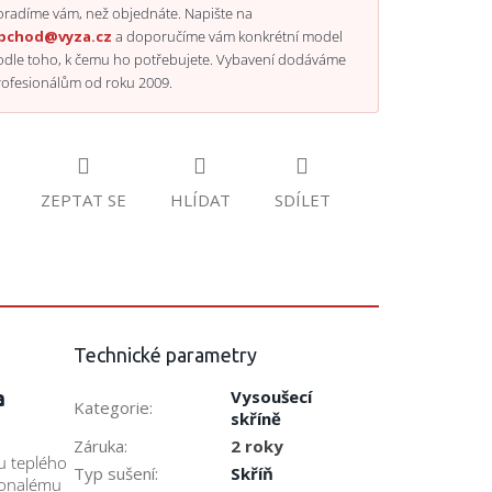
radíme vám, než objednáte. Napište na
bchod@vyza.cz
a doporučíme vám konkrétní model
odle toho, k čemu ho potřebujete. Vybavení dodáváme
rofesionálům od roku 2009.
ZEPTAT SE
HLÍDAT
SDÍLET
Technické parametry
a
Vysoušecí
Kategorie
:
skříně
Záruka
:
2 roky
u teplého
Typ sušení
:
Skříň
okonalému