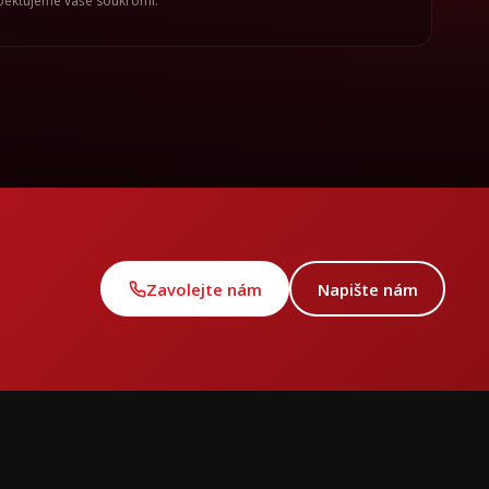
spektujeme vaše soukromí.
Zavolejte nám
Napište nám