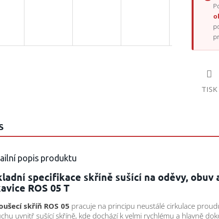
Po
o
p
p
TISK
S
ailní popis produktu
ladní specifikace skříně sušící na oděvy, obuv 
kavice ROS 05 T
oušecí skříň ROS 05
pracuje na principu neustálé cirkulace proud
chu uvnitř sušící skříně, kde dochází k velmi rychlému a hlavně d