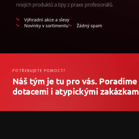
nových produktů a tipy z praxe profesionálů.
Výhradní akce a slevy
Novinky v sortimentu
Žádný spam
POTŘEBUJETE POMOCT?
Náš tým je tu pro vás. Poradíme
dotacemi i atypickými zakázkami
Z
á
p
a