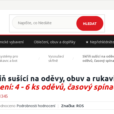
HLEDAT
nické vybavení
Oblečení, obuv a doplňky
★ Nepřehlédnět
systémy pro
Vysoušecí
Skříň sušící na odě
ukavic a bot
skříně
oděvů, časový spínač
íň sušící na oděvy, obuv a ruka
ení: 4 - 6 ks oděvů, časový spínač
1345
rné
dnoceno
Značka:
ROS
Podrobnosti hodnocení
cení