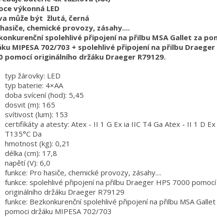
oce výkonná LED
va může být žlutá, černá
hasiče, chemické provozy, zásahy....
konkurenční spolehlivé připojení na přilbu MSA Gallet za po
áku MIPESA 702/703 + spolehlivé připojení na přilbu Draeger
0 pomocí originálního držáku Draeger R79129.
typ žárovky: LED
typ baterie: 4×AA
doba svícení (hod): 5,45
dosvit (m): 165
svítivost (lum): 153
certifikáty a atesty: Atex - II 1 G Ex ia IIC T4 Ga Atex - II 1 D Ex 
T135°C Da
hmotnost (kg): 0,21
délka (cm): 17,8
napětí (V): 6,0
funkce: Pro hasiče, chemické provozy, zásahy....
funkce: spolehlivé připojení na přilbu Draeger HPS 7000 pomocí
originálního držáku Draeger R79129
funkce: Bezkonkurenční spolehlivé připojení na přilbu MSA Gallet
pomoci držáku MIPESA 702/703