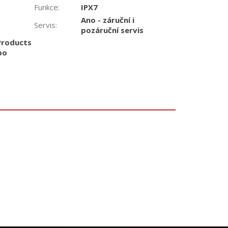
Funkce
:
IPX7
Ano - záruční i
Servis
:
pozáruční servis
Products
bo