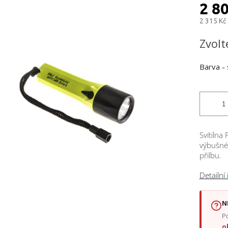
ktu
2 8
2 315 Kč
Měrná
Zvolt
cena:
ček.
Barva - 
Svítilna
výbušné
přilbu.
Detailní
N
Po
o