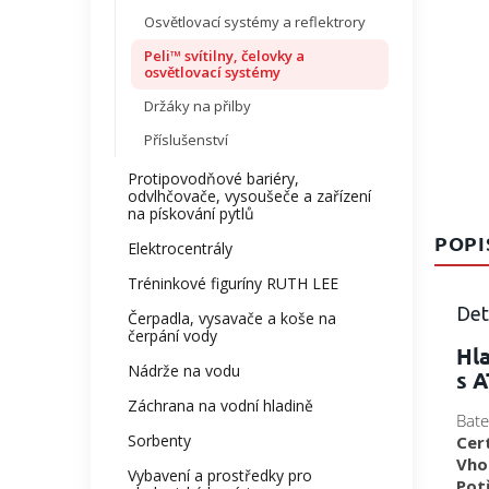
Osvětlovací systémy a reflektrory
Peli™ svítilny, čelovky a
osvětlovací systémy
Držáky na přilby
Příslušenství
Protipovodňové bariéry,
odvlhčovače, vysoušeče a zařízení
na pískování pytlů
POPI
Elektrocentrály
Tréninkové figuríny RUTH LEE
Det
Čerpadla, vysavače a koše na
čerpání vody
Hl
Nádrže na vodu
s A
Záchrana na vodní hladině
Bate
Sorbenty
Cer
Vho
Vybavení a prostředky pro
Pot