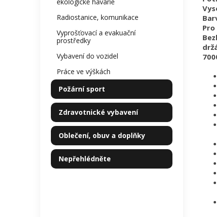
ekologické havárie
Vys
Radiostanice, komunikace
Bar
Pro 
Vyprošťovací a evakuační
Bez
prostředky
drž
Vybavení do vozidel
700
Práce ve výškách
Požární sport
Zdravotnické vybavení
Oblečení, obuv a doplňky
Nepřehlédněte