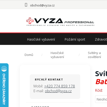
Přejít
obchod@vyza.cz
na
obsah
Hasičské vybavení
Požární sport
Zdravot
Hasičské
Svítilny a
Domů
vybavení
osvětlení
P
Sví
o
s
Bat
RYCHLÝ KONTAKT
t
Mobil:
+420 774 859 178
r
Kód:
E-mail:
obchod@vyza.cz
a
Průmě
Neoho
n
hodno
n