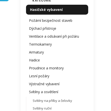
KATEGORIE
Přeskočit
produ
í
kategorie
je
p
Hasičské vybavení
0,0
a
z
n
Požární bezpečnost staveb
5
e
hvězdi
Dýchací přístroje
l
Ventilace a odsávaní při požáru
Termokamery
Armatury
Hadice
Proudnice a monitory
Lesní požáry
Výstražné vybavení
Svítilny a osvětlení
Svítilny na přilby a čelovky
Svítilny ruční