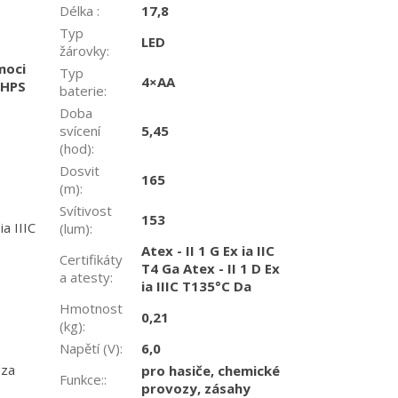
Délka
:
17,8
Typ
LED
žárovky
:
moci
Typ
4×AA
 HPS
baterie
:
Doba
svícení
5,45
(hod)
:
Dosvit
165
(m)
:
Svítivost
153
ia IIIC
(lum)
:
Atex - II 1 G Ex ia IIC
Certifikáty
T4 Ga Atex - II 1 D Ex
a atesty
:
ia IIIC T135°C Da
Hmotnost
0,21
(kg)
:
Napětí (V)
:
6,0
 za
pro hasiče, chemické
Funkce:
:
provozy, zásahy