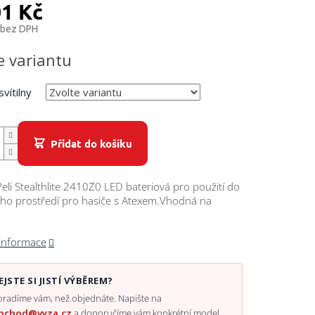
01 Kč
 bez DPH
e variantu
svítilny
Přidat do košíku
 Peli Stealthlite 2410Z0 LED bateriová pro použití do
ho prostředí pro hasiče s Atexem.Vhodná na
 informace
EJSTE SI JISTÍ VÝBĚREM?
radíme vám, než objednáte. Napište na
bchod@vyza.cz
a doporučíme vám konkrétní model