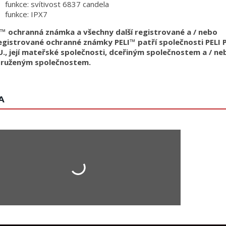
funkce: svítivost 6837 candela
funkce: IPX7
I™ ochranná známka a všechny další registrované a / nebo
egistrované ochranné známky PELI™ patří společnosti PELI 
.U., její mateřské společnosti, dceřiným společnostem a / ne
druženým společnostem.
A