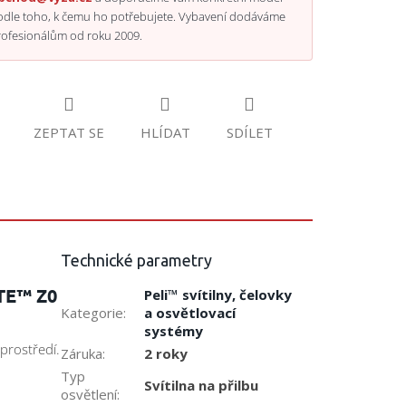
odle toho, k čemu ho potřebujete. Vybavení dodáváme
rofesionálům od roku 2009.
ZEPTAT SE
HLÍDAT
SDÍLET
Technické parametry
ITE™ Z0
Peli™ svítilny, čelovky
Kategorie
:
a osvětlovací
systémy
prostředí.
Záruka
:
2 roky
Typ
Svítilna na přilbu
osvětlení
: