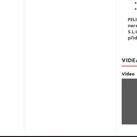
PEL
ner
S.L
při
VIDE
Video