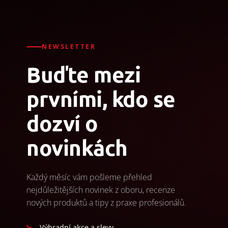
NEWSLETTER
Buďte mezi
prvními, kdo se
dozví o
novinkách
Každý měsíc vám pošleme přehled
nejdůležitějších novinek z oboru, recenze
nových produktů a tipy z praxe profesionálů.
Výhradní akce a slevy