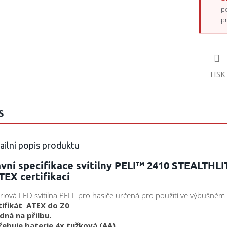
p
p
TISK
S
ailní popis produktu
avní specifikace svítilny PELI™ 2410 STEALTHL
TEX certifikací
riová LED svítilna PELI pro hasiče určená pro použití ve výbušném 
tifikát ATEX do Z0
dná na přilbu.
řebuje baterie 4x tužková (AA)