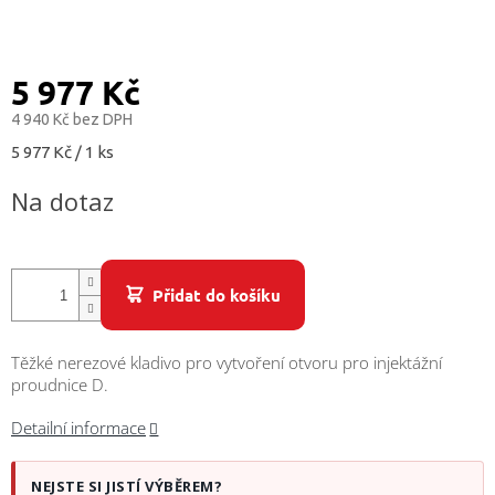
/
Přihlášení
5 977 Kč
4 940 Kč bez DPH
Měrná
5 977 Kč / 1 ks
cena:
Na dotaz
Přidat do košíku
Těžké nerezové kladivo pro vytvoření otvoru pro injektážní
proudnice D.
Detailní informace
NEJSTE SI JISTÍ VÝBĚREM?