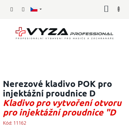
Přejít
NÁKUP
na
obsah
KOŠÍK
Hasičské
vybavení
Nerezové kladivo POK pro
injektážní proudnice D
Požární
sport
Kladivo pro vytvoření otvoru
Zdravotnické
pro injektážní proudnice "D
vybavení
Kód:
11162
Oblečení,