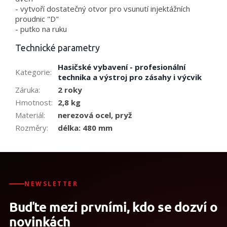
- vytvoří dostatečný otvor pro vsunutí injektážních
proudnic "D"
- putko na ruku
Technické parametry
Hasičské vybavení - profesionální
Kategorie
:
technika a výstroj pro zásahy i výcvik
Záruka
:
2 roky
Hmotnost
:
2,8 kg
Materiál
:
nerezová ocel, pryž
Rozměry
:
délka: 480 mm
NEWSLETTER
Buďte mezi prvními, kdo se dozví o
novinkách