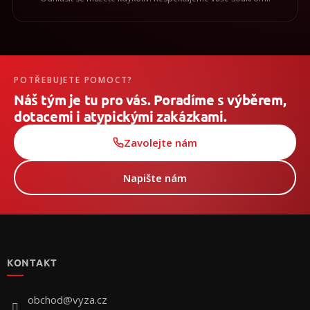
POTŘEBUJETE POMOCT?
Náš tým je tu pro vás. Poradíme s výběrem,
dotacemi i atypickými zakázkami.
Zavolejte nám
Napište nám
Z
á
p
KONTAKT
a
t
í
obchod
@
vyza.cz