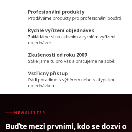
lahve: 50 let
v
l
Profesionální produkty
á
Prodáváme produkty pro profesionální použití.
d
a
Rychlé vyřízení objednávek
c
Zakládáme si na aktivním a rychlém vyřízení
í
p
objednávek.
r
v
Zkušenosti od roku 2009
k
Stále jsme tu pro vás a pracujeme na sobě.
y
v
Vstřícný přístup
ý
Rádi poradíme s výběrem nebo s atypickou
p
objednávkou.
i
s
u
NEWSLETTER
Buďte mezi prvními, kdo se dozví o