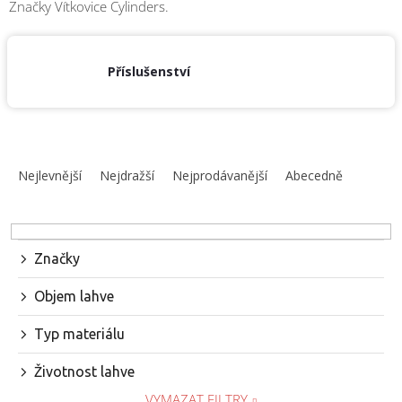
Značky
Vítkovice Cylinders.
obuv
a
doplňky
Příslušenství
★
Nepřehlédněte
★
Individuální
Ř
cenová
nabídka
a
Nejlevnější
Nejdražší
Nejprodávanější
Abecedně
z
Vše
e
o
nákupu
n
í
Značky
Kontakty
p
r
Požární
Objem lahve
o
sport
d
Typ materiálu
u
Nepřehlédněte
k
Životnost lahve
t
CZK
VYMAZAT FILTRY