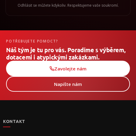
Odhlásit se můžete kdykoliv. Respektujeme vaše soukromí.
POTŘEBUJETE POMOCT?
Náš tým je tu pro vás. Poradíme s výběrem,
dotacemi i atypickými zakázkami.
Zavolejte nám
Napište nám
Z
á
p
KONTAKT
a
t