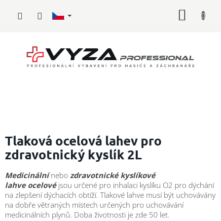
Přejít
NÁKUP
na
obsah
KOŠÍK
Hasičské
vybavení
Tlaková ocelová lahev pro
zdravotnický kyslík 2L
Požární
sport
Medicinální
nebo
zdravotnické
kyslíkové
lahve
ocelové
jsou určené pro inhalaci kyslíku O2 pro dýchání
Zdravotnické
vybavení
na zlepšení dýchacích obtíží.
Tlakové lahve musí být uchovávány
na dobře větraných místech určených pro uchovávání
medicinálních plynů. Doba životnosti je zde 50 let.
Oblečení,