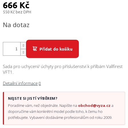
/
666 Kč
550 Kč bez DPH
Přihlášení
Měrná
Na dotaz
cena:
Přidat do košíku
Sada pro uchycení/ úchyty pro příslušenství k přilbám Vallfirest
VFT1.
Detailní informace
NEJSTE SI JISTÍ VÝBĚREM?
Poradíme vám, než objednáte. Napište na
obchod@vyza.cz
a
doporučíme vám konkrétní model podle toho, k čemu ho
potřebujete. Vybavení dodáváme profesionálům od roku 2009.