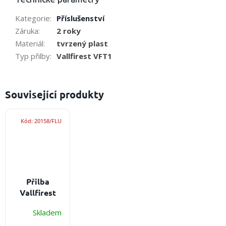
Kategorie
:
Příslušenství
Záruka
:
2 roky
Materiál
:
tvrzený plast
Typ přilby
:
Vallfirest VFT1
Související produkty
Kód:
20158/FLU
Přilba
Vallfirest
VF1
Přilba
Skladem
pro
technické