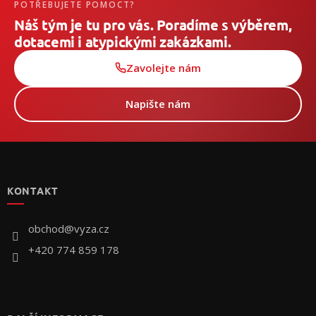
POTŘEBUJETE POMOCT?
Náš tým je tu pro vás. Poradíme s výběrem,
dotacemi i atypickými zakázkami.
Zavolejte nám
Napište nám
Z
á
p
KONTAKT
a
t
í
obchod
@
vyza.cz
+420 774 859 178