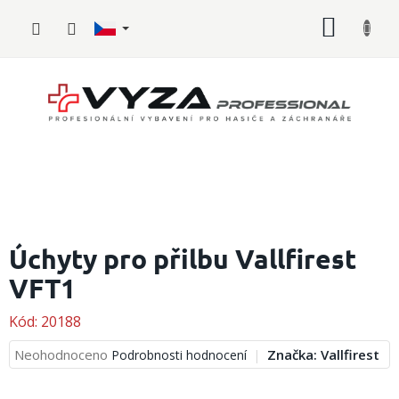
Přejít
NÁKUP
na
obsah
KOŠÍK
Hasičské
vybavení
Úchyty pro přilbu Vallfirest
VFT1
Požární
sport
Kód:
20188
Zdravotnické
vybavení
Průměrné
Neohodnoceno
Značka:
Vallfirest
Podrobnosti hodnocení
hodnocení
produktu
Oblečení,