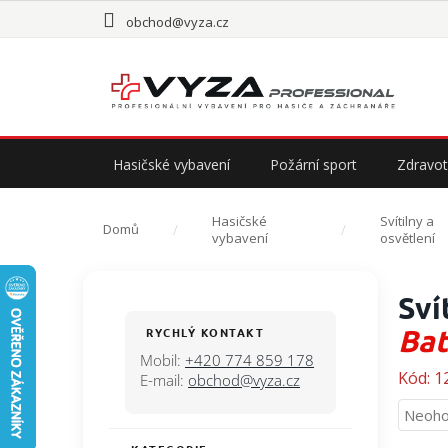
Přejít
obchod@vyza.cz
na
obsah
Hasičské vybavení
Požární sport
Zdravot
Hasičské
Svítilny a
Domů
vybavení
osvětlení
P
Sví
o
s
Bat
RYCHLÝ KONTAKT
t
Mobil:
+420 774 859 178
r
Kód:
1
E-mail:
obchod@vyza.cz
a
Průmě
Neoho
n
hodno
n