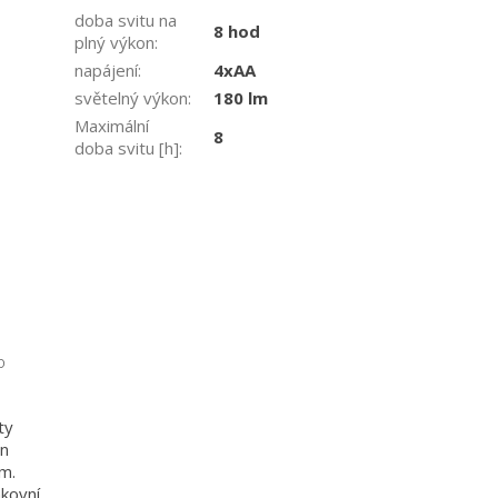
doba svitu na
8 hod
plný výkon
:
napájení
:
4xAA
světelný výkon
:
180 lm
Maximální
8
doba svitu [h]
:
o
ty
in
m.
kovní