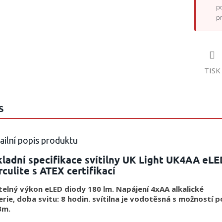
p
p
TISK
S
ailní popis produktu
ladní specifikace svítilny UK Light UK4AA eL
culite s ATEX certifikací
telný výkon eLED diody 180 lm. Napájení 4xAA alkalické
rie, doba svitu: 8 hodin. svítilna je vodotěsná s možností 
3m.