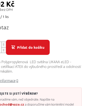
02 Kč
 bez DPH
/ 1 ks
otaz
Přidat do košíku
á Polypropylenová LED svítilna UK4AA eLED -
 s cetifikací ATEX do výbušného prostředí a odolností
mikáliím.
 informace
EJSTE SI JISTÍ VÝBĚREM?
radíme vám, než objednáte. Napište na
bchod@vyza.cz
a doporučíme vám konkrétní model