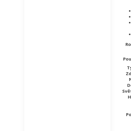
Ro
Použ
T
Zd
D
Svě
H
Po