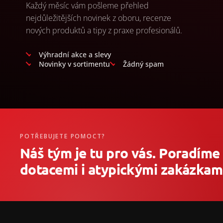
Každý měsíc vám pošleme přehled
nejdůležitějších novinek z oboru, recenze
nových produktů a tipy z praxe profesionálů.
Výhradní akce a slevy
Novinky v sortimentu
Žádný spam
POTŘEBUJETE POMOCT?
Náš tým je tu pro vás. Poradíme
dotacemi i atypickými zakázkami
Z
á