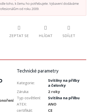
odle toho, k čemu ho potřebujete. Vybavení dodáváme
rofesionálům od roku 2009.
ZEPTAT SE
HLÍDAT
SDÍLET
Technické parametry
ED
Svítilny na přilby
Kategorie
:
a čelovky
Záruka
:
2 roky
Typ osvětlení
:
Svítilna na přilbu
ponoření
ATEX
:
ANO
certifikát
:
CE