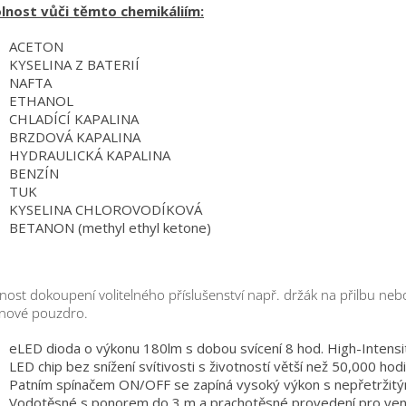
lnost vůči těmto chemikáliím:
ACETON
KYSELINA Z BATERIÍ
NAFTA
ETHANOL
CHLADÍCÍ KAPALINA
BRZDOVÁ KAPALINA
HYDRAULICKÁ KAPALINA
BENZÍN
TUK
KYSELINA CHLOROVODÍKOVÁ
BETANON (methyl ethyl ketone)
ost dokoupení volitelného příslušenství např. držák na přilbu neb
nové pouzdro.
eLED dioda o výkonu 180lm s dobou svícení 8 hod. High-Intensi
LED chip bez snížení svítivosti s životností větší než 50,000 hod
Patním spínačem ON/OFF se zapíná vysoký výkon s nepřetržitý
Vodotěsné s ponorem do 3 m a prachotěsné provedení pro ven