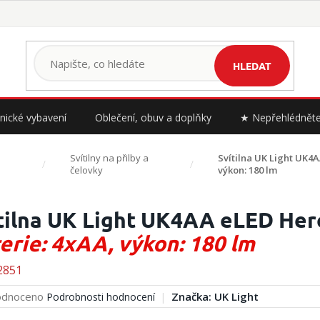
HLEDAT
nické vybavení
Oblečení, obuv a doplňky
★ Nepřehlédnět
Svítilny na přilby a
Svítilna UK Light UK4A
čelovky
výkon: 180 lm
tilna UK Light UK4AA eLED Hercu
erie: 4xAA, výkon: 180 lm
2851
rné
dnoceno
Značka:
UK Light
Podrobnosti hodnocení
cení