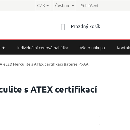
CZK
Čeština
Přihlášení
NÁKUPNÍ
Prázdný košík
KOŠÍK
e ★
Individuální cenová nabídka
Vše o nákupu
Kontak
A eLED Herculite s ATEX certifikací
Baterie: 4xAA,
lite s ATEX certifikací