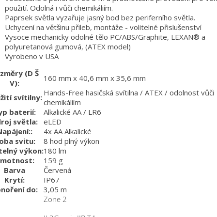
použití. Odolná i vůči chemikáliím.
Paprsek světla vyzařuje jasný bod bez periferního světla.
Uchycení na většinu přileb, montáže - volitelné přislušenství
Vysoce mechanicky odolné tělo PC/ABS/Graphite, LEXAN® a
polyuretanová gumová, (ATEX model)
Vyrobeno v USA
změry (D Š
160 mm x 40,6 mm x 35,6 mm
V):
Hands-Free hasičská svítilna / ATEX / odolnost vůči
ití svítilny:
chemikáliím
yp baterií:
Alkalické AA / LR6
roj světla:
eLED
Napájení::
4x AA Alkalické
oba svitu:
8 hod plný výkon
telný výkon:
180 lm
motnost:
159 g
Barva
Červená
Krytí:
IP67
noření do:
3,05 m
Zone 2