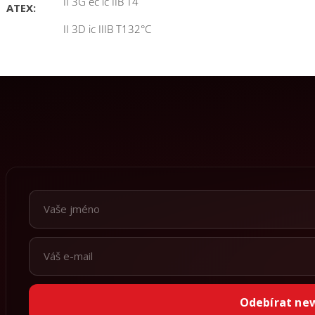
II 3G ec ic IIB T4
ATEX:
II 3D ic IIIB T132°C
Odebírat ne