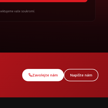
spektujeme vaše soukromí.
Zavolejte nám
Napište nám