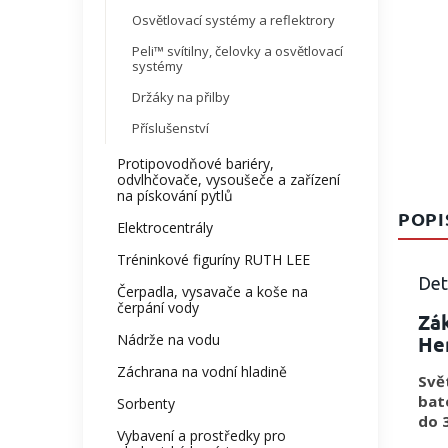
Osvětlovací systémy a reflektrory
Peli™ svítilny, čelovky a osvětlovací
systémy
Držáky na přilby
Příslušenství
Protipovodňové bariéry,
odvlhčovače, vysoušeče a zařízení
na pískování pytlů
POPI
Elektrocentrály
Tréninkové figuríny RUTH LEE
Det
Čerpadla, vysavače a koše na
čerpání vody
Zák
Nádrže na vodu
Her
Záchrana na vodní hladině
Svě
bate
Sorbenty
do 
Vybavení a prostředky pro