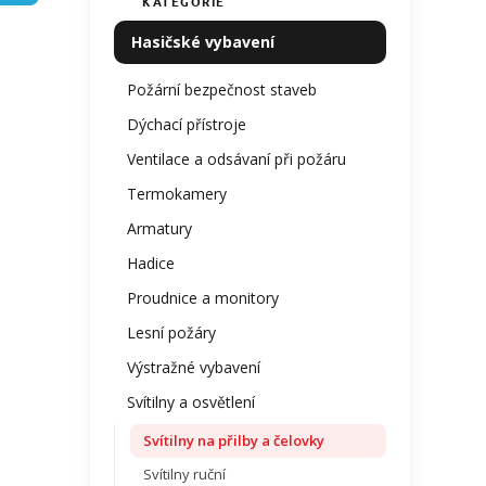
KATEGORIE
Přeskočit
produ
í
kategorie
je
p
Hasičské vybavení
0,0
a
z
n
Požární bezpečnost staveb
5
e
hvězdi
Dýchací přístroje
l
Ventilace a odsávaní při požáru
Termokamery
Armatury
Hadice
Proudnice a monitory
Lesní požáry
Výstražné vybavení
Svítilny a osvětlení
Svítilny na přilby a čelovky
Svítilny ruční