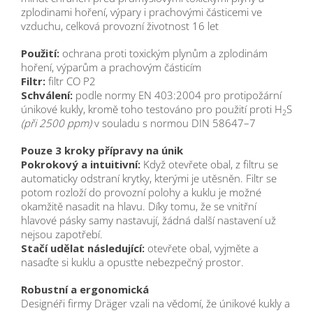
zplodinami hoření, výpary i prachovými částicemi ve
vzduchu, celková provozní životnost 16 let
Použití:
ochrana proti toxickým plynům a zplodinám
hoření, výparům a prachovým částicím
Filtr:
filtr CO P2
Schválení:
podle normy EN 403:2004 pro protipožární
únikové kukly, kromě toho testováno pro použití proti H
S
2
(při 2500 ppm)
v souladu s normou DIN 58647–7
Pouze 3 kroky přípravy na únik
Pokrokový a intuitivní:
Když otevřete obal, z filtru se
automaticky odstraní krytky, kterými je utěsněn. Filtr se
potom rozloží do provozní polohy a kuklu je možné
okamžitě nasadit na hlavu. Díky tomu, že se vnitřní
hlavové pásky samy nastavují, žádná další nastavení už
nejsou zapotřebí.
Stačí udělat následující:
otevřete obal, vyjměte a
nasaďte si kuklu a opusťte nebezpečný prostor.
Robustní a ergonomická
Designéři firmy Dräger vzali na vědomí, že únikové kukly a