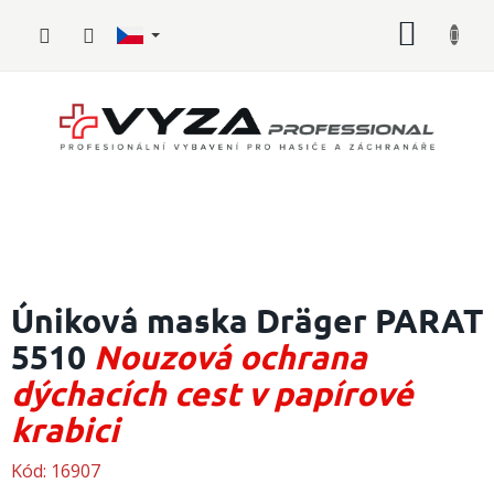
Přejít
NÁKUP
na
obsah
KOŠÍK
Hasičské
vybavení
Úniková maska Dräger PARAT
5510
Nouzová ochrana
Požární
sport
dýchacích cest v papírové
Zdravotnické
krabici
vybavení
Kód:
16907
Oblečení,