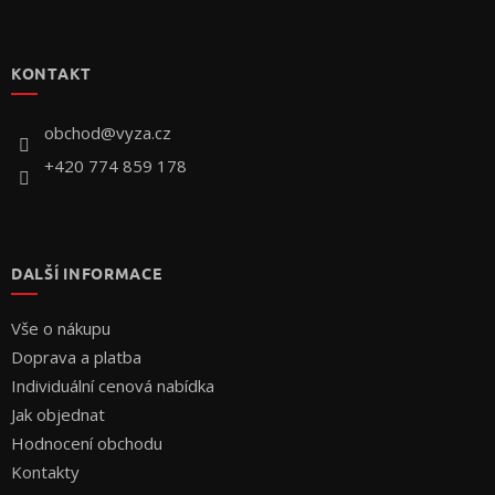
Z
á
p
KONTAKT
a
t
í
obchod
@
vyza.cz
+420 774 859 178
DALŠÍ INFORMACE
Vše o nákupu
Doprava a platba
Individuální cenová nabídka
Jak objednat
Hodnocení obchodu
Kontakty