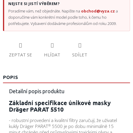
NEJSTE SI JISTÍ VÝBĚREM?
Poradíme vám, než objednáte. Napište na
obchod@vyza.cz
a
doporučíme vám konkrétní model podle toho, k čemu ho
potřebujete. Vybavení dodáváme profesionálům od roku 2009.
ZEPTAT SE
HLÍDAT
SDÍLET
POPIS
Detailní popis produktu
Základní specifikace únikové masky
Dräger PARAT 5510
- robustní provedení a kvalitní filtry zaručují, že uživatel
®
kukly Dräger PARAT
5500 je po dobu minimálně 15
minut chráněn před průmyslovými toxickými plyny a