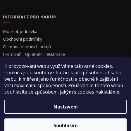
INFORMACE PRO NÁKUP
Moje objednávka
Obchodní podmínky
Ochrana osobních údajů
Formulář - Uplatnění reklamace
Formulář - Odstoupení od smlouvy
K provozování webu využíváme takzvané cookies.
Cookies jsou soubory sloužící k přizpůsobení obsahu
webu, k měření jeho funkčnosti a obecně k zajištění
vaší maximální spokojenosti. Používáním tohoto webu
souhlasíte se způsobem, jakým s cookies nakládáme.
Vytvořil Shoptet
Nastavení
Copyright 2026
Vyza Professional s.r.o.
. Všechna práva
Souhlasím
vyhrazena.