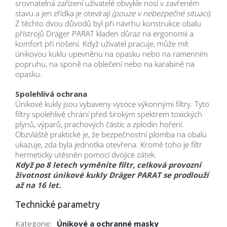
srovnatelná zařízení uživatelé obvykle nosí v zavřeném
stavu a jen zřídka je otevírají
(pouze v nebezpečné situaci).
Z těchto dvou důvodů byl při návrhu konstrukce obalu
přístrojů Dräger PARAT kladen důraz na ergonomii a
komfort při nošení. Když uživatel pracuje, může mít
únikovou kuklu upevněnu na opasku nebo na ramenním
popruhu, na sponě na oblečení nebo na karabině na
opasku.
Spolehlivá ochrana
Únikové kukly jsou vybaveny vysoce výkonnými filtry. Tyto
filtry spolehlivě chrání před širokým spektrem toxických
plynů, výparů, prachových částic a zplodin hoření.
Obzvláště praktické je, že bezpečnostní plomba na obalu
ukazuje, zda byla jednotka otevřena. Kromě toho je filtr
hermeticky utěsněn pomocí dvojice zátek.
Když po 8 letech vyměníte filtr, celková provozní
životnost únikové kukly Dräger PARAT se prodlouží
až na 16 let.
Technické parametry
Kategorie
:
Únikové a ochranné masky