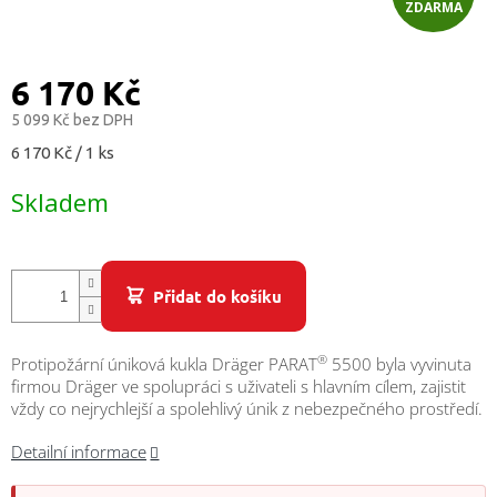
/
ZDARMA
D
Přihlášení
A
6 170 Kč
R
5 099 Kč bez DPH
Měrná
6 170 Kč / 1 ks
M
cena:
Skladem
A
Přidat do košíku
®
Protipožární úniková kukla Dräger PARAT
5500 byla vyvinuta
firmou Dräger ve spolupráci s uživateli s hlavním cílem, zajistit
vždy co nejrychlejší a spolehlivý únik z nebezpečného prostředí.
Detailní informace