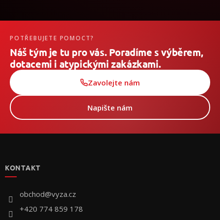
POTŘEBUJETE POMOCT?
Náš tým je tu pro vás. Poradíme s výběrem,
dotacemi i atypickými zakázkami.
Zavolejte nám
Napište nám
Z
á
p
KONTAKT
a
t
í
obchod
@
vyza.cz
+420 774 859 178