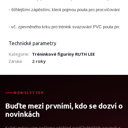
- štíhlejšími zápěstími, která pojmou pouta pro procvičování 
- vč. zpevněného krku pro trénink svazování PVC pouta pro spo
Technické parametry
Kategorie
:
Tréninkové figuríny RUTH LEE
Záruka
:
2 roky
NEWSLETTER
Buďte mezi prvními, kdo se dozví o
novinkách
Každý měsíc vám pošleme přehled nejdůležitějších novinek z