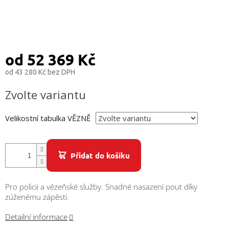
/
Přihlášení
od
52 369 Kč
od
43 280 Kč
bez DPH
Měrná
Zvolte variantu
cena:
Velikostní tabulka VĚZNĚ
Přidat do košíku
Pro policii a vězeňské služby. Snadné nasazení pout díky
zúženému zápěstí.
Detailní informace