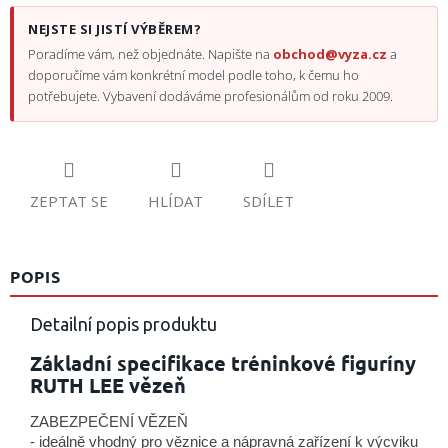
NEJSTE SI JISTÍ VÝBĚREM?
Poradíme vám, než objednáte. Napište na
obchod@vyza.cz
a
doporučíme vám konkrétní model podle toho, k čemu ho
potřebujete. Vybavení dodáváme profesionálům od roku 2009.
ZEPTAT SE
HLÍDAT
SDÍLET
POPIS
Detailní popis produktu
Základní specifikace tréninkové figuríny
RUTH LEE vězeň
ZABEZPEČENÍ VĚZEŇ

- ideálně vhodný pro věznice a nápravná zařízení k výcviku ev