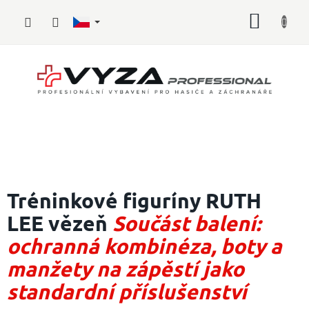
Přejít
NÁKUP
na
obsah
KOŠÍK
Hasičské
vybavení
Tréninkové figuríny RUTH
LEE vězeň
Součást balení:
Požární
sport
ochranná kombinéza, boty a
Zdravotnické
manžety na zápěstí jako
vybavení
standardní příslušenství
Oblečení,