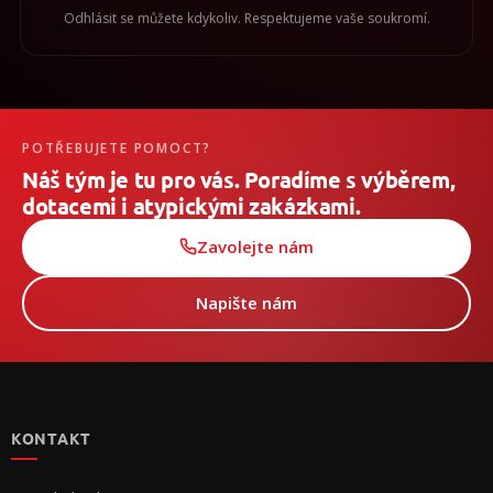
Odhlásit se můžete kdykoliv. Respektujeme vaše soukromí.
POTŘEBUJETE POMOCT?
Náš tým je tu pro vás. Poradíme s výběrem,
dotacemi i atypickými zakázkami.
Zavolejte nám
Napište nám
Z
á
p
KONTAKT
a
t