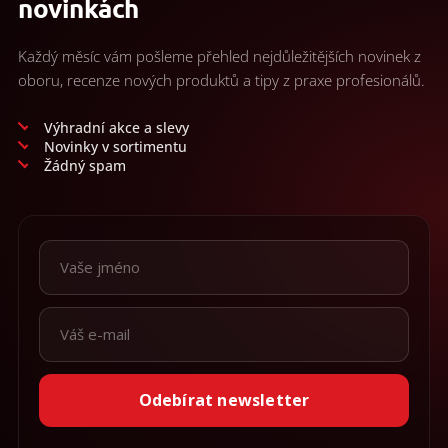
novinkách
r
v
k
Každý měsíc vám pošleme přehled nejdůležitějších novinek z
y
oboru, recenze nových produktů a tipy z praxe profesionálů.
v
ý
p
Výhradní akce a slevy
i
Novinky v sortimentu
s
Žádný spam
u
Odebírat newsletter