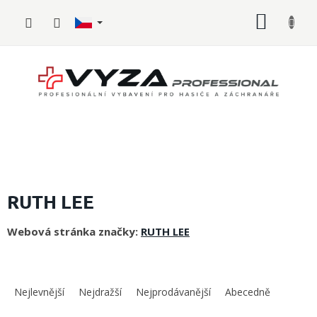
Přejít
NÁKUP
na
obsah
KOŠÍK
Hasičské
vybavení
RUTH LEE
Požární
Webová stránka značky:
RUTH LEE
sport
Zdravotnické
Ř
vybavení
a
Nejlevnější
Nejdražší
Nejprodávanější
Abecedně
z
Oblečení,