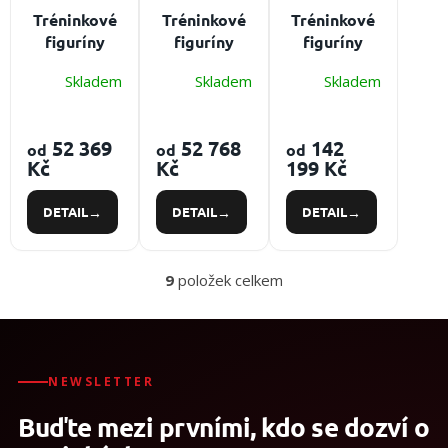
Tréninkové
Tréninkové
Tréninkové
figuríny
figuríny
figuríny
RUTH LEE
RUTH LEE
RUTH LEE
Skladem
Skladem
Skladem
vězeň
Multi
obézní
Součást
trauma
Součást
balení:
Součást
balení:
52 369
52 768
142
od
od
od
ochranná
balení:
dodává se
Kč
Kč
199 Kč
kombinéza,
dodává se s
včetně bot,
boty a
botami a
bariatrického
DETAIL
DETAIL
DETAIL
manžety na
kombinézou,
pyžama a
zápěstí jako
které lze v
manipulační
standardní
případě
plachty
9
položek celkem
příslušenství
poškození
(nosnost
O
snadno
600 kg)
v
l
vyměnit.
á
d
a
NEWSLETTER
c
Buďte mezi prvními, kdo se dozví o
í
p