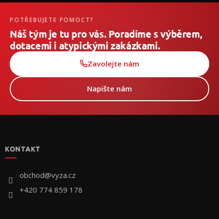
POTŘEBUJETE POMOCT?
Náš tým je tu pro vás. Poradíme s výběrem,
dotacemi i atypickými zakázkami.
Zavolejte nám
Napište nám
Z
á
p
KONTAKT
a
t
í
obchod
@
vyza.cz
+420 774 859 178