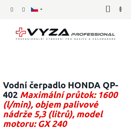
Přejít
NÁKUP
na
obsah
KOŠÍK
Hasičské
vybavení
Vodní čerpadlo HONDA QP-
402
Maximální průtok: 1600
Požární
sport
(l/min), objem palivové
Zdravotnické
nádrže 5,3 (litrů), model
vybavení
motoru: GX 240
Oblečení,