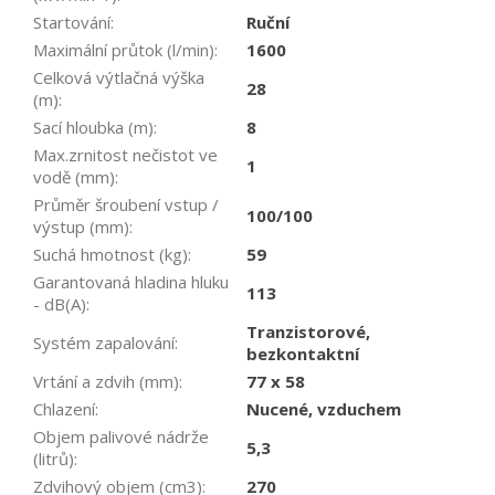
Startování
:
Ruční
Maximální průtok (l/min)
:
1600
Celková výtlačná výška
28
(m)
:
Sací hloubka (m)
:
8
Max.zrnitost nečistot ve
1
vodě (mm)
:
Průměr šroubení vstup /
100/100
výstup (mm)
:
Suchá hmotnost (kg)
:
59
Garantovaná hladina hluku
113
- dB(A)
:
Tranzistorové,
Systém zapalování
:
bezkontaktní
Vrtání a zdvih (mm)
:
77 x 58
Chlazení
:
Nucené, vzduchem
Objem palivové nádrže
5,3
(litrů)
:
Zdvihový objem (cm3)
:
270