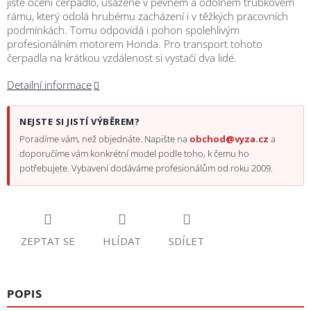
jistě ocení čerpadlo, usazené v pevném a odolném trubkovém
rámu, který odolá hrubému zacházení i v těžkých pracovních
podmínkách. Tomu odpovídá i pohon spolehlivým
profesionálním motorem Honda. Pro transport tohoto
čerpadla na krátkou vzdálenost si vystačí dva lidé.
Detailní informace
NEJSTE SI JISTÍ VÝBĚREM?
Poradíme vám, než objednáte. Napište na
obchod@vyza.cz
a
doporučíme vám konkrétní model podle toho, k čemu ho
potřebujete. Vybavení dodáváme profesionálům od roku 2009.
ZEPTAT SE
HLÍDAT
SDÍLET
POPIS