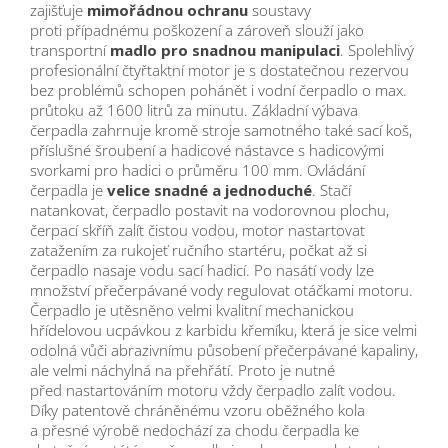
zajišťuje
mimořádnou ochranu
soustavy
proti případnému poškození a zároveň slouží jako
transportní
madlo pro snadnou manipulaci
. Spolehlivý
profesionální čtyřtaktní motor je s dostatečnou rezervou
bez problémů schopen pohánět i vodní čerpadlo o max.
průtoku až 1600 litrů za minutu. Základní výbava
čerpadla zahrnuje kromě stroje samotného také sací koš,
příslušné šroubení a hadicové nástavce s hadicovými
svorkami pro hadici o průměru 100 mm. Ovládání
čerpadla je
velice snadné a jednoduché
. Stačí
natankovat, čerpadlo postavit na vodorovnou plochu,
čerpací skříň zalít čistou vodou, motor nastartovat
zatažením za rukojeť ručního startéru, počkat až si
čerpadlo nasaje vodu sací hadicí. Po nasátí vody lze
množství přečerpávané vody regulovat otáčkami motoru.
Čerpadlo je utěsněno velmi kvalitní mechanickou
hřídelovou ucpávkou z karbidu křemíku, která je sice velmi
odolná vůči abrazivnímu působení přečerpávané kapaliny,
ale velmi náchylná na přehřátí. Proto je nutné
před nastartováním motoru vždy čerpadlo zalít vodou.
Díky patentově chráněnému vzoru oběžného kola
a přesné výrobě nedochází za chodu čerpadla ke