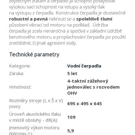
zbytečným ztátám a čerpadlo ja schopno poskytovat
vysokou sací schopnost na vstupu a vysoký tlak
na výstupu z čerpadla. Konstrukce čerpadla je dostatečně
robustní a pevná
nekroutí se a
spolehlivě tlumí
působení vibrací od motoru na podklad. Údržba
čerpadla je zcela nenáročná a spočívá v základní údržbě
benzínového motoru a proplachování čerpadla po použití
znečištěné, či jinak agresivní vody.
Technické parametry
Kategorie
:
Vodní čerpadla
Záruka
:
5 let
4-taktní zážehový
Hmotnost
:
jednoválec s rozvodem
OHV
Rozměry stroje (L x Š x V)
695 x 495 x 645
(mm)
:
Úroveň akustického tlaku
109
v místě obsluhy - dB(A)
:
Jmenovitý výkon motoru
5,9
(kW/min-1)
: