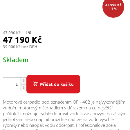
/
47 990 Kč
–1 %
Přihlášení
47 990 Kč
–1 %
47 190 Kč
39 000 Kč bez DPH
Měrná
Skladem
cena:
Přidat do košíku
Motorové čerpadlo pod označením QP - 402 je nejvýkonnějším
vodním motorovým čerpadlem s důrazem na co největší
průtok. Umožnuje rychle dopravit vodu k zásahovým hasičským
jednotkám nebo naplnit prázdné nádrže na vodu vyschlé
rybníky nebo naopak vodu odčerpat. Profesionálové zcela