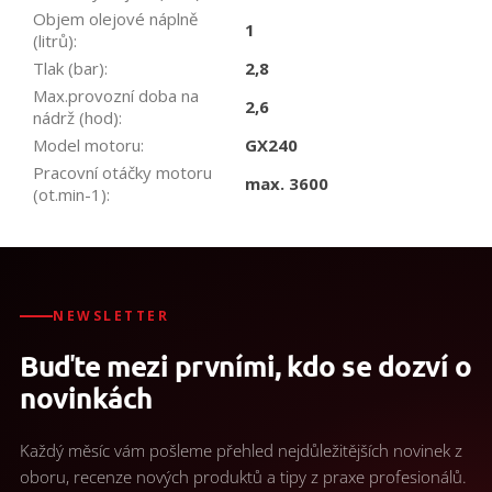
Objem olejové náplně
1
(litrů)
:
Tlak (bar)
:
2,8
Max.provozní doba na
2,6
nádrž (hod)
:
Model motoru
:
GX240
Pracovní otáčky motoru
max. 3600
(ot.min-1)
:
NEWSLETTER
Buďte mezi prvními, kdo se dozví o
novinkách
Každý měsíc vám pošleme přehled nejdůležitějších novinek z
oboru, recenze nových produktů a tipy z praxe profesionálů.