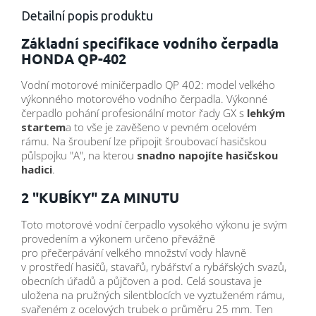
Detailní popis produktu
Základní specifikace vodního čerpadla
HONDA QP-402
Vodní motorové miničerpadlo QP 402: model velkého
výkonného motorového vodního čerpadla. Výkonné
čerpadlo pohání profesionální motor řady GX s
lehkým
startem
a to vše je zavěšeno v pevném ocelovém
rámu. Na šroubení lze připojit šroubovací hasičskou
půlspojku "A", na kterou
snadno napojíte hasičskou
hadici
.
2 "KUBÍKY" ZA MINUTU
Toto motorové vodní čerpadlo vysokého výkonu je svým
provedením a výkonem určeno převážně
pro přečerpávání velkého množství vody hlavně
v prostředí hasičů, stavařů, rybářství a rybářských svazů,
obecních úřadů a půjčoven a pod. Celá soustava je
uložena na pružných silentblocích ve vyztuženém rámu,
svařeném z ocelových trubek o průměru 25 mm. Ten