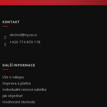
Z
á
p
KONTAKT
a
t
í
obchod
@
vyza.cz
+420 774 859 178
DALŠÍ INFORMACE
Vše o nákupu
Doprava a platba
Individuální cenová nabídka
Jak objednat
Hodnocení obchodu