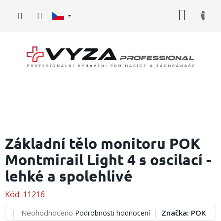
Přejít
NÁKUP
na
obsah
KOŠÍK
Hasičské
vybavení
Základní tělo monitoru POK
Montmirail Light 4 s oscilací -
Požární
sport
lehké a spolehlivé
Zdravotnické
vybavení
Kód:
11216
Průměrné
Neohodnoceno
Značka:
POK
Podrobnosti hodnocení
Oblečení,