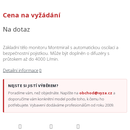
/
Cena na vyžádání
Přihlášení
Na dotaz
Základní tělo monitoru Montmirail s automatickou oscilací a
bezpečnostní pojistkou. Může být doplněn o difuzéry s
průtokem až do 4000 L/min.
Detailní informace
NEJSTE SI JISTÍ VÝBĚREM?
Poradíme vám, než objednáte. Napište na
obchod@vyza.cz
a
doporučíme vám konkrétní model podle toho, k čemu ho
potřebujete. Vybavení dodáváme profesionálům od roku 2009.