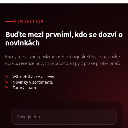
NEWSLETTER
Buďte mezi prvními, kdo se dozví o
novinkách
Každý měsíc vám pošleme přehled nejdůležitějších novinek z
oboru, recenze nových produktů a tipy z praxe profesionálů.
Výhradní akce a slevy
Novinky v sortimentu
Žádný spam