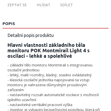
ZEPTAT SE
HLÍDAT
SDÍLET
POPIS
Detailní popis produktu
Hlavní vlastnosti základního těla
monitoru POK Montmirail Light 4 s
oscilací - lehké a spolehlivé
- základní tělo monitoru Montmirail s integrovanou
oscilační jednotkou
- lehký, malé rozměry, kladný, snadno ovládatelný
- klasická oscilační jednotka napojovaná na vstup
monitoru je nahrazena důmyslným proudovým
zařízením
- nastavitelný rozsah automatické oscilace s možností
úplného uzavření
- nastavitelná vertikální pracovní výška
- monitor je vybaven bezpečnostní pojistkou, která při