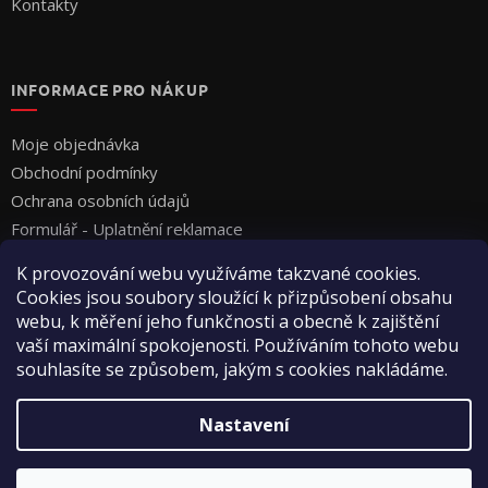
Kontakty
INFORMACE PRO NÁKUP
Moje objednávka
Obchodní podmínky
Ochrana osobních údajů
Formulář - Uplatnění reklamace
Formulář - Odstoupení od smlouvy
K provozování webu využíváme takzvané cookies.
Cookies jsou soubory sloužící k přizpůsobení obsahu
webu, k měření jeho funkčnosti a obecně k zajištění
vaší maximální spokojenosti. Používáním tohoto webu
souhlasíte se způsobem, jakým s cookies nakládáme.
Vytvořil Shoptet
Nastavení
Copyright 2026
Vyza Professional s.r.o.
. Všechna práva