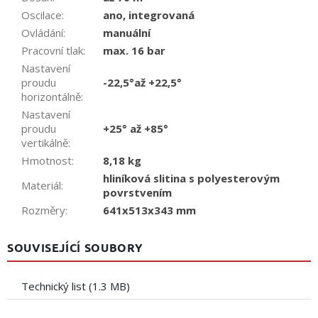
Oscilace
:
ano, integrovaná
Ovládání
:
manuální
Pracovní tlak
:
max. 16 bar
Nastavení
proudu
-22,5°až +22,5°
horizontálně
:
Nastavení
proudu
+25° až +85°
vertikálně
:
Hmotnost
:
8,18 kg
hliníková slitina s polyesterovým
Materiál
:
povrstvením
Rozměry
:
641x513x343 mm
SOUVISEJÍCÍ SOUBORY
Technický list (1.3 MB)