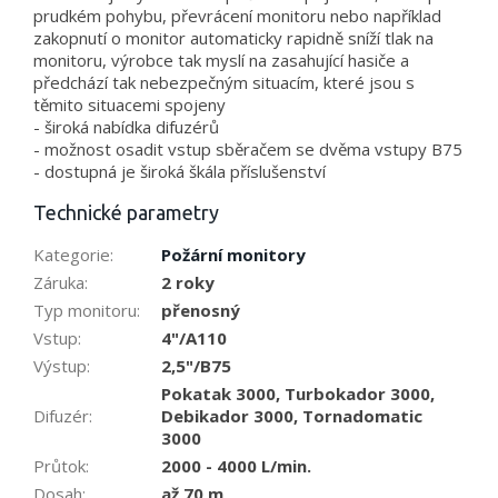
prudkém pohybu, převrácení monitoru nebo například
zakopnutí o monitor automaticky rapidně sníží tlak na
monitoru, výrobce tak myslí na zasahující hasiče a
předchází tak nebezpečným situacím, které jsou s
těmito situacemi spojeny
- široká nabídka difuzérů
- možnost osadit vstup sběračem se dvěma vstupy B75
- dostupná je široká škála příslušenství
Technické parametry
Kategorie
:
Požární monitory
Záruka
:
2 roky
Typ monitoru
:
přenosný
Vstup
:
4"/A110
Výstup
:
2,5"/B75
Pokatak 3000, Turbokador 3000,
Difuzér
:
Debikador 3000, Tornadomatic
3000
Průtok
:
2000 - 4000 L/min.
Dosah
:
až 70 m