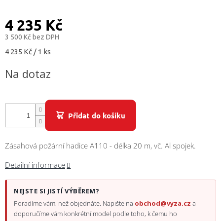
/
4 235 Kč
Přihlášení
3 500 Kč bez DPH
Měrná
4 235 Kč / 1 ks
cena:
Na dotaz
Přidat do košíku
Zásahová požární hadice A110 - délka 20 m, vč. Al spojek.
Detailní informace
NEJSTE SI JISTÍ VÝBĚREM?
Poradíme vám, než objednáte. Napište na
obchod@vyza.cz
a
doporučíme vám konkrétní model podle toho, k čemu ho