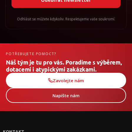
Odebírat newsletter
Odhlásit se můžete kdykoliv. Respektujeme vaše soukromí.
POTŘEBUJETE POMOCT?
Náš tým je tu pro vás. Poradíme s výběrem,
dotacemi i atypickými zakázkami.
Zavolejte nám
Napište nám
Z
á
p
KONTAKT