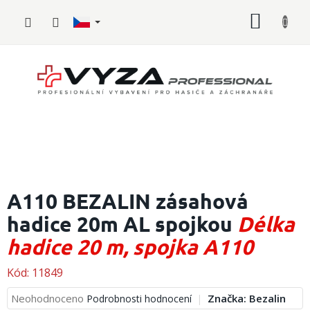
Přejít
NÁKUP
na
obsah
KOŠÍK
Hasičské
vybavení
A110 BEZALIN zásahová
hadice 20m AL spojkou
Délka
Požární
sport
hadice 20 m, spojka A110
Zdravotnické
vybavení
Kód:
11849
Průměrné
Neohodnoceno
Značka:
Bezalin
Podrobnosti hodnocení
Oblečení,