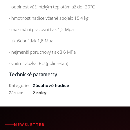
- odolnost vůči nízkým teplotám až do -30°C
- hmotnost hadice včetně spojek: 15,4 kg
- maximální pracovní tlak 1,2 Mpa
- zkušební tlak 1,8 Mpa
- nejmenší poruchový tlak 3,6 MPa
- vnitřní vložka: PU (poliuretan)
Technické parametry
Kategorie
:
Zásahové hadice
Záruka
:
2 roky
NEWSLETTER