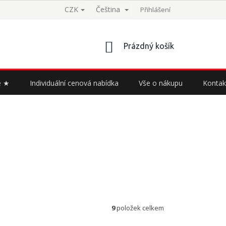
CZK
Čeština
Přihlášení
NÁKUPNÍ
Prázdný košík
KOŠÍK
e ★
Individuální cenová nabídka
Vše o nákupu
Kontak
9
položek celkem