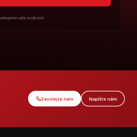
spektujeme vaše soukromí.
Zavolejte nám
Napište nám