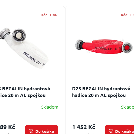
Kód:
11843
Kód:
11
 BEZALIN hydrantová
D25 BEZALIN hydrantová
ice 20 m AL spojkou
hadice 20 m AL spojkou
ka hadice je 20 m, spojka
Délka hadice je 20 m, spojk
Skladem
Sklad
5
D25, povrchová úprava
089 Kč
1 452 Kč
Do košíku
Do košík