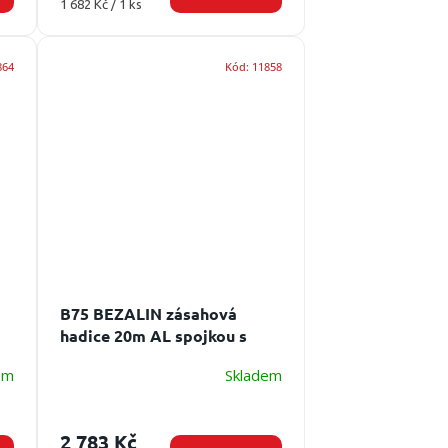
Měrná
1 682 Kč / 1 ks
cena:
864
Kód:
11858
B75 BEZALIN zásahová
hadice 20m AL spojkou s
povrchovou úpravou
Délka
em
Skladem
hadice 20 m, spojka B75
2 783 Kč