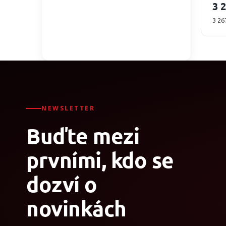
3 
Měr
3 26
cena
NEWSLETTER
Buďte mezi
prvními, kdo se
dozví o
novinkách