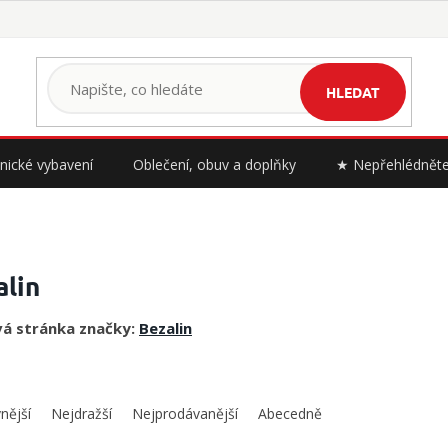
HLEDAT
nické vybavení
Oblečení, obuv a doplňky
★ Nepřehlédnět
alin
á stránka značky:
Bezalin
nější
Nejdražší
Nejprodávanější
Abecedně