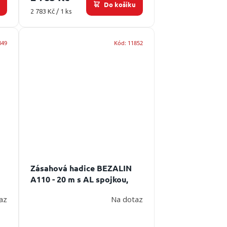
u
Do košíku
Měrná
2 783 Kč / 1 ks
cena:
849
Kód:
11852
Zásahová hadice BEZALIN
A110 - 20 m s AL spojkou,
červená s povrchovou
az
Na dotaz
úpravou