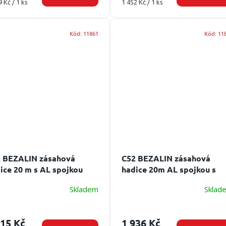
ná
Měrná
9 Kč / 1 ks
1 452 Kč / 1 ks
:
cena:
Kód:
11861
Kód:
11
 BEZALIN zásahová
C52 BEZALIN zásahová
ice 20 m s AL spojkou
hadice 20m AL spojkou s
ka hadice 20 m, spojka
povrchovou úpravou
Délka
Skladem
Sklad
2
hadice 20 m, spojka C52
815 Kč
1 936 Kč