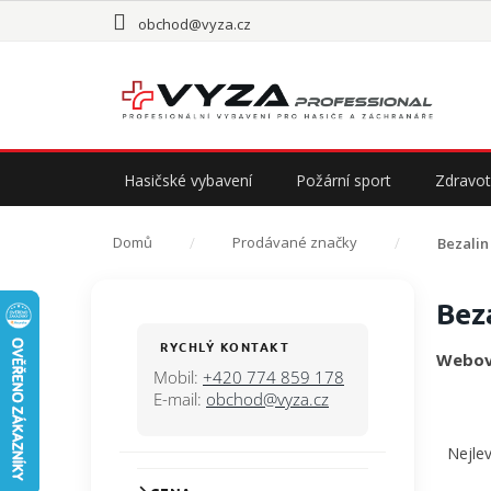
Přejít
obchod@vyza.cz
na
obsah
Hasičské vybavení
Požární sport
Zdravot
Domů
Prodávané značky
Bezalin
P
Bez
o
s
RYCHLÝ KONTAKT
Webov
t
Mobil:
+420 774 859 178
r
E-mail:
obchod@vyza.cz
a
Ř
n
a
Nejlev
n
z
í