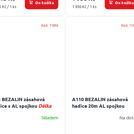
Do košíku
Do košík
ná
Měrná
5 Kč / 1 ks
1 936 Kč / 1 ks
:
cena:
Kód:
11855
Kód:
11
 BEZALIN zásahová
A110 BEZALIN zásahová
ice s AL spojkou
Délka
hadice 20m AL spojkou
ice 20 m, spojka mosazná
Délka hadice 20 m, spojka
Skladem
Na dot
5
A110