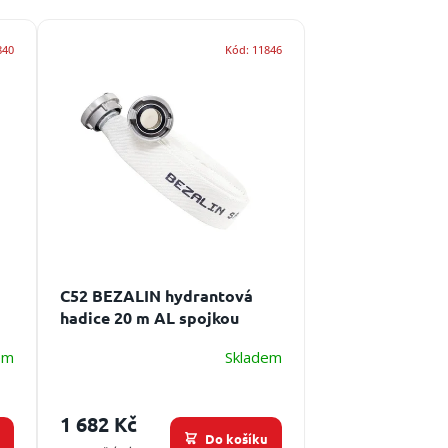
840
Kód:
11846
C52 BEZALIN hydrantová
hadice 20 m AL spojkou
a
Délka hadice je 20 m, spojka
em
Skladem
C52, povrchová úprava
1 682 Kč
u
Do košíku