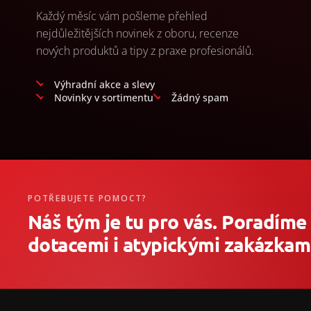
Každý měsíc vám pošleme přehled
nejdůležitějších novinek z oboru, recenze
nových produktů a tipy z praxe profesionálů.
Výhradní akce a slevy
Novinky v sortimentu
Žádný spam
POTŘEBUJETE POMOCT?
Náš tým je tu pro vás. Poradíme
dotacemi i atypickými zakázkami
Z
á