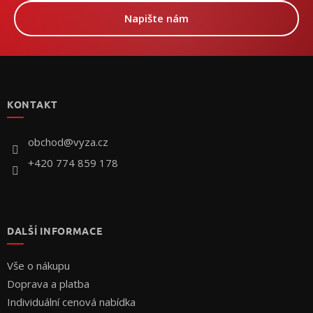
Napište nám
Z
á
p
KONTAKT
a
t
í
obchod
@
vyza.cz
+420 774 859 178
DALŠÍ INFORMACE
Vše o nákupu
Doprava a platba
Individuální cenová nabídka