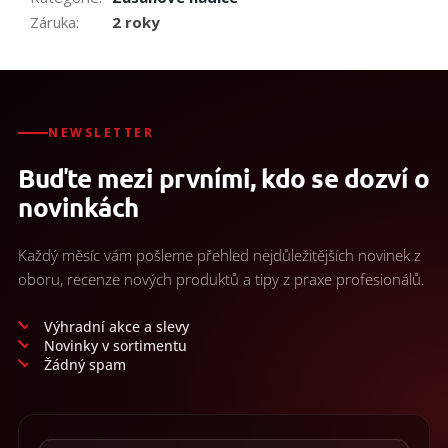
Záruka
:
2 roky
NEWSLETTER
Buďte mezi prvními, kdo se dozví o
novinkách
Každý měsíc vám pošleme přehled nejdůležitějších novinek z
oboru, recenze nových produktů a tipy z praxe profesionálů.
Výhradní akce a slevy
Novinky v sortimentu
Žádný spam