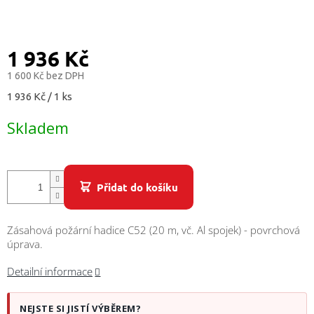
/
Přihlášení
1 936 Kč
1 600 Kč bez DPH
Měrná
1 936 Kč / 1 ks
cena:
Skladem
Přidat do košíku
Zásahová požární hadice C52 (20 m, vč. Al spojek) - povrchová
úprava.
Detailní informace
NEJSTE SI JISTÍ VÝBĚREM?