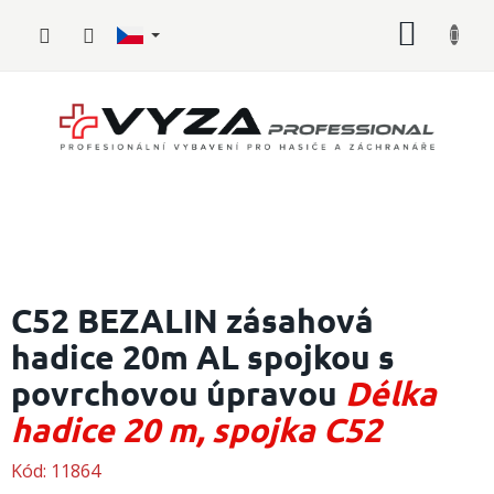
Přejít
NÁKUP
na
obsah
KOŠÍK
Hasičské
vybavení
C52 BEZALIN zásahová
hadice 20m AL spojkou s
Požární
sport
povrchovou úpravou
Délka
Zdravotnické
hadice 20 m, spojka C52
vybavení
Kód:
11864
Oblečení,