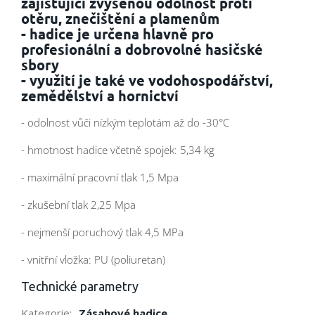
zajišťující zvýšenou odolnost proti
otěru, znečištění a plamenům
- hadice je určena hlavně pro
profesionální a dobrovolné hasičské
sbory
- využití je také ve vodohospodářství,
zemědělství a hornictví
- odolnost vůči nízkým teplotám až do -30°C
- hmotnost hadice včetně spojek: 5,34 kg
- maximální pracovní tlak 1,5 Mpa
- zkušební tlak 2,25 Mpa
- nejmenší poruchový tlak 4,5 MPa
- vnitřní vložka: PU (poliuretan)
Technické parametry
Kategorie
:
Zásahové hadice